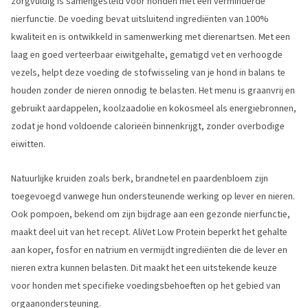
zorgvuldig is samengesteld voor honden met een verminderde
nierfunctie. De voeding bevat uitsluitend ingrediënten van 100%
kwaliteit en is ontwikkeld in samenwerking met dierenartsen. Met een
laag en goed verteerbaar eiwitgehalte, gematigd vet en verhoogde
vezels, helpt deze voeding de stofwisseling van je hond in balans te
houden zonder de nieren onnodig te belasten. Het menu is graanvrij en
gebruikt aardappelen, koolzaadolie en kokosmeel als energiebronnen,
zodat je hond voldoende calorieën binnenkrijgt, zonder overbodige
eiwitten.
Natuurlijke kruiden zoals berk, brandnetel en paardenbloem zijn
toegevoegd vanwege hun ondersteunende werking op lever en nieren.
Ook pompoen, bekend om zijn bijdrage aan een gezonde nierfunctie,
maakt deel uit van het recept. AliVet Low Protein beperkt het gehalte
aan koper, fosfor en natrium en vermijdt ingrediënten die de lever en
nieren extra kunnen belasten. Dit maakt het een uitstekende keuze
voor honden met specifieke voedingsbehoeften op het gebied van
orgaanondersteuning.