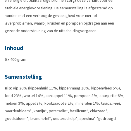
en energie uit plantaardige bronnen zorgt deze variant voor een
stabiele energievoorziening. De samenstelling is afgestemd op
honden met een verhoogde gevoeligheid voor nier- of
leverproblemen, waarbij kruiden en pompoen bijdragen aan een
gezonde ondersteuning van de uitscheidingsorganen.
Inhoud
6 x 400 gram
Samenstelling
Kip
: Kip 26% (kippenhuid 11%, kippenmaag 10%, kippenvlees 5%),
fond 23%, wortel 14%, aardappel 11%, pompoen 8%, courgette 6%,
meloen 3%, appel 3%, koolzaadolie 2%, mineralen 1%
, kokosmeel
,
paardenbloem*, komijn*, peterselie*, basilicum*, chiazaad*,
goudsbloem*, brandnetel*, oesterschelp*, spirulina* *gedroogd