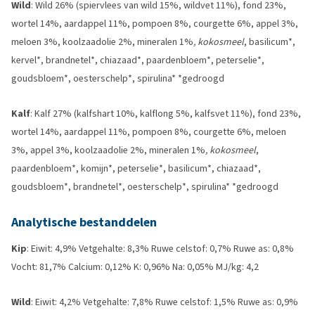
Wild
: Wild 26% (spiervlees van wild 15%, wildvet 11%), fond 23%,
wortel 14%, aardappel 11%, pompoen 8%, courgette 6%, appel 3%,
meloen 3%, koolzaadolie 2%, mineralen 1%
, kokosmeel
, basilicum*,
kervel*, brandnetel*, chiazaad*, paardenbloem*, peterselie*,
goudsbloem*, oesterschelp*, spirulina* *gedroogd
Kalf
: Kalf 27% (kalfshart 10%, kalflong 5%, kalfsvet 11%), fond 23%,
wortel 14%, aardappel 11%, pompoen 8%, courgette 6%, meloen
3%, appel 3%, koolzaadolie 2%, mineralen 1%
, kokosmeel
,
paardenbloem*, komijn*, peterselie*, basilicum*, chiazaad*,
goudsbloem*, brandnetel*, oesterschelp*, spirulina* *gedroogd
Analytische bestanddelen
Kip
: Eiwit: 4,9% Vetgehalte: 8,3% Ruwe celstof: 0,7% Ruwe as: 0,8%
Vocht: 81,7% Calcium: 0,12% K: 0,96% Na: 0,05% MJ/kg: 4,2
Wild
: Eiwit: 4,2% Vetgehalte: 7,8% Ruwe celstof: 1,5% Ruwe as: 0,9%