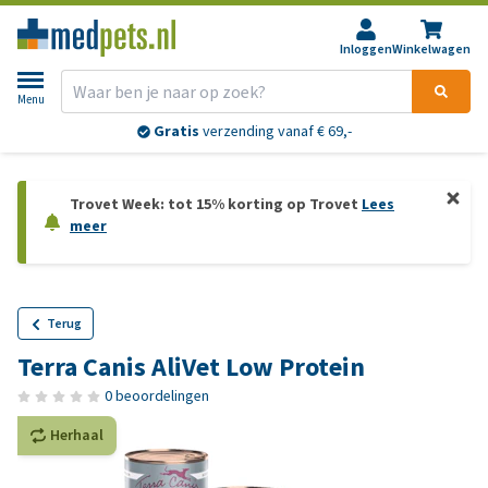
Inloggen
Winkelwagen
Menu
Gratis
verzending vanaf € 69,-
Trovet Week: tot 15% korting op Trovet
Lees
meer
Terug
Terra Canis AliVet Low Protein
0 beoordelingen
Herhaal