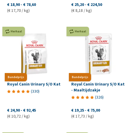
€ 18,90
-
€ 78,60
€ 25,20
-
€ 224,50
(€ 17,70 / kg)
(€ 8,18 / kg)
Herhaal
Herhaal
Bundelprijs
Bundelprijs
Royal Canin Urinary S/O Kat
Royal Canin Urinary S/O Kat
- Maaltijdzakje
(
330
)
(
326
)
€ 24,90
-
€ 92,45
€ 19,25
-
€ 75,00
(€ 10,72 / kg)
(€ 17,73 / kg)