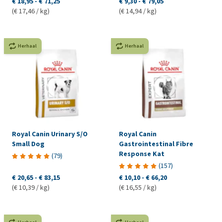
€ 18,95
-
€ 71,25
€ 9,30
-
€ 79,05
(€ 17,46 / kg)
(€ 14,94 / kg)
Herhaal
Herhaal
Royal Canin Urinary S/O
Royal Canin
Small Dog
Gastrointestinal Fibre
Response Kat
(
79
)
(
157
)
€ 20,65
-
€ 83,15
€ 10,10
-
€ 66,20
(€ 10,39 / kg)
(€ 16,55 / kg)