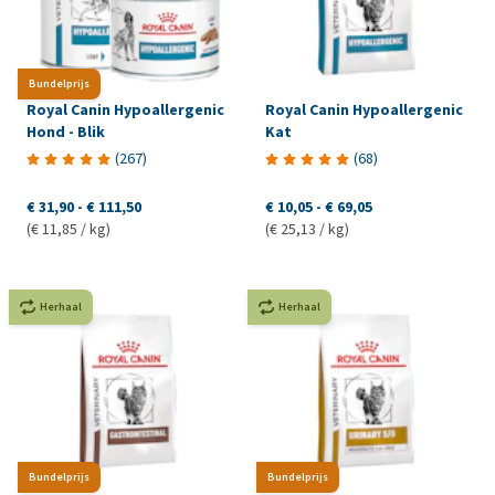
Bundelprijs
Royal Canin Hypoallergenic
Royal Canin Hypoallergenic
Hond - Blik
Kat
(
267
)
(
68
)
€ 31,90
-
€ 111,50
€ 10,05
-
€ 69,05
(€ 11,85 / kg)
(€ 25,13 / kg)
Herhaal
Herhaal
Bundelprijs
Bundelprijs