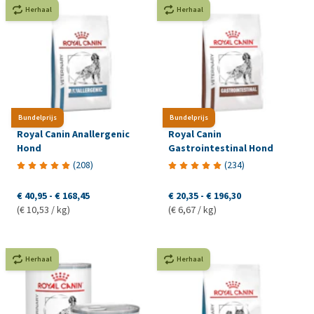
Herhaal
Herhaal
Bundelprijs
Bundelprijs
Royal Canin Anallergenic
Royal Canin
Hond
Gastrointestinal Hond
(
208
)
(
234
)
€ 40,95
-
€ 168,45
€ 20,35
-
€ 196,30
(€ 10,53 / kg)
(€ 6,67 / kg)
Herhaal
Herhaal