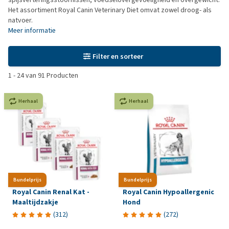
Het assortiment Royal Canin Veterinary Diet omvat zowel droog- als
natvoer.
Meer informatie
Filter en sorteer
1
-
24
van
91
Producten
Herhaal
Herhaal
Bundelprijs
Bundelprijs
Royal Canin Renal Kat -
Royal Canin Hypoallergenic
Maaltijdzakje
Hond
(
312
)
(
272
)