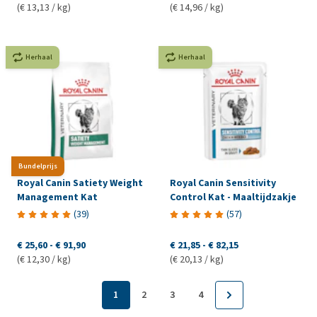
(€ 13,13 / kg)
(€ 14,96 / kg)
Herhaal
Herhaal
Bundelprijs
Royal Canin Satiety Weight
Royal Canin Sensitivity
Management Kat
Control Kat - Maaltijdzakje
(
39
)
(
57
)
€ 25,60
-
€ 91,90
€ 21,85
-
€ 82,15
(€ 12,30 / kg)
(€ 20,13 / kg)
1
2
3
4