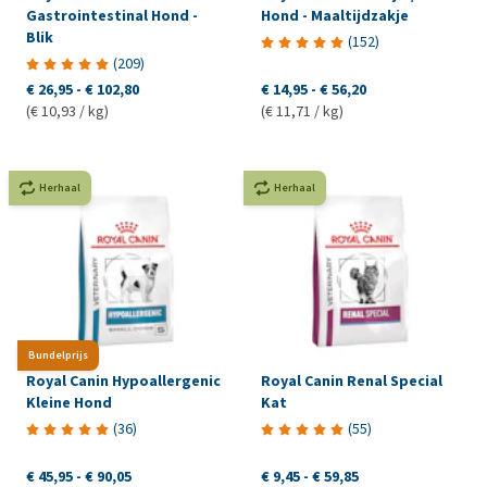
Gastrointestinal Hond -
Hond - Maaltijdzakje
Blik
(
152
)
(
209
)
€ 26,95
-
€ 102,80
€ 14,95
-
€ 56,20
(€ 10,93 / kg)
(€ 11,71 / kg)
Herhaal
Herhaal
Bundelprijs
Royal Canin Hypoallergenic
Royal Canin Renal Special
Kleine Hond
Kat
(
36
)
(
55
)
€ 45,95
-
€ 90,05
€ 9,45
-
€ 59,85