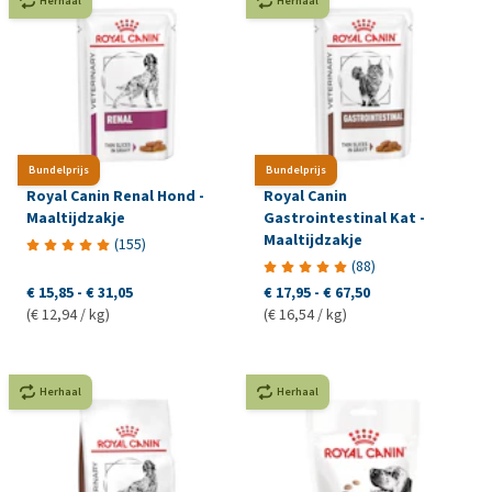
Herhaal
Herhaal
Bundelprijs
Bundelprijs
Royal Canin Renal Hond -
Royal Canin
Maaltijdzakje
Gastrointestinal Kat -
Maaltijdzakje
(
155
)
(
88
)
€ 15,85
-
€ 31,05
€ 17,95
-
€ 67,50
(€ 12,94 / kg)
(€ 16,54 / kg)
Herhaal
Herhaal