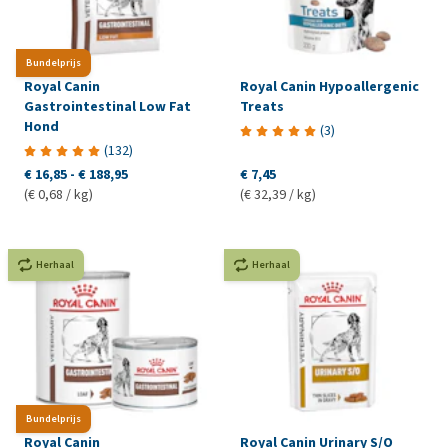
Bundelprijs
Royal Canin
Royal Canin Hypoallergenic
Gastrointestinal Low Fat
Treats
Hond
(
3
)
(
132
)
€ 16,85
-
€ 188,95
€ 7,45
(€ 0,68 / kg)
(€ 32,39 / kg)
Herhaal
Herhaal
Bundelprijs
Royal Canin
Royal Canin Urinary S/O