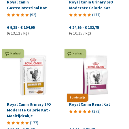
Royal Canin
Royal Canin Urinary S/O
Gastrointestinal Kat
Moderate Calorie Kat
(
92
)
(
177
)
€ 9,35
-
€ 104,95
€ 24,95
-
€ 182,75
(€ 13,12 / kg)
(€ 10,15 / kg)
Herhaal
Herhaal
Bundelprijs
Royal Canin Urinary S/O
Royal Canin Renal Kat
Moderate Calorie Kat -
(
273
)
Maaltijdzakje
(
177
)