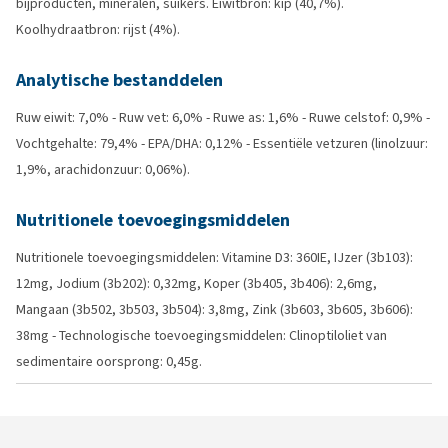
bijproducten, mineralen, suikers. Eiwitbron: kip (40,7%).
Koolhydraatbron: rijst (4%).
Analytische bestanddelen
Ruw eiwit: 7,0% - Ruw vet: 6,0% - Ruwe as: 1,6% - Ruwe celstof: 0,9% -
Vochtgehalte: 79,4% - EPA/DHA: 0,12% - Essentiële vetzuren (linolzuur:
1,9%, arachidonzuur: 0,06%).
Nutritionele toevoegingsmiddelen
Nutritionele toevoegingsmiddelen: Vitamine D3: 360IE, IJzer (3b103):
12mg, Jodium (3b202): 0,32mg, Koper (3b405, 3b406): 2,6mg,
Mangaan (3b502, 3b503, 3b504): 3,8mg, Zink (3b603, 3b605, 3b606):
38mg - Technologische toevoegingsmiddelen: Clinoptiloliet van
sedimentaire oorsprong: 0,45g.