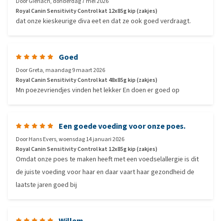
Door
Gierlach
,
donderdag 7 mei 2026
Royal Canin Sensitivity Control kat 12x85g kip (zakjes)
dat onze kieskeurige diva eet en dat ze ook goed verdraagt.
Goed
Door
Greta
,
maandag 9 maart 2026
Royal Canin Sensitivity Control kat 48x85g kip (zakjes)
Mn poezevriendjes vinden het lekker En doen er goed op
Een goede voeding voor onze poes.
Door
Hans Evers
,
woensdag 14 januari 2026
Royal Canin Sensitivity Control kat 12x85g kip (zakjes)
Omdat onze poes te maken heeft met een voedselallergie is dit
de juiste voeding voor haar en daar vaart haar gezondheid de
laatste jaren goed bij
Willem