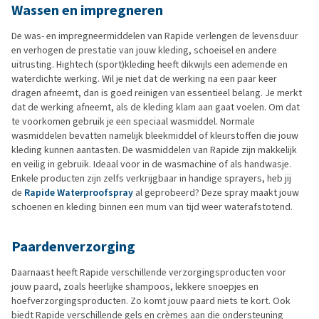
Wassen en impregneren
De was- en impregneermiddelen van Rapide verlengen de levensduur
en verhogen de prestatie van jouw kleding, schoeisel en andere
uitrusting. Hightech (sport)kleding heeft dikwijls een ademende en
waterdichte werking. Wil je niet dat de werking na een paar keer
dragen afneemt, dan is goed reinigen van essentieel belang. Je merkt
dat de werking afneemt, als de kleding klam aan gaat voelen. Om dat
te voorkomen gebruik je een speciaal wasmiddel. Normale
wasmiddelen bevatten namelijk bleekmiddel of kleurstoffen die jouw
kleding kunnen aantasten. De wasmiddelen van Rapide zijn makkelijk
en veilig in gebruik. Ideaal voor in de wasmachine of als handwasje.
Enkele producten zijn zelfs verkrijgbaar in handige sprayers, heb jij
de
Rapide Waterproofspray
al geprobeerd? Deze spray maakt jouw
schoenen en kleding binnen een mum van tijd weer waterafstotend.
Paardenverzorging
Daarnaast heeft Rapide verschillende verzorgingsproducten voor
jouw paard, zoals heerlijke shampoos, lekkere snoepjes en
hoefverzorgingsproducten. Zo komt jouw paard niets te kort. Ook
biedt Rapide verschillende gels en crèmes aan die ondersteuning