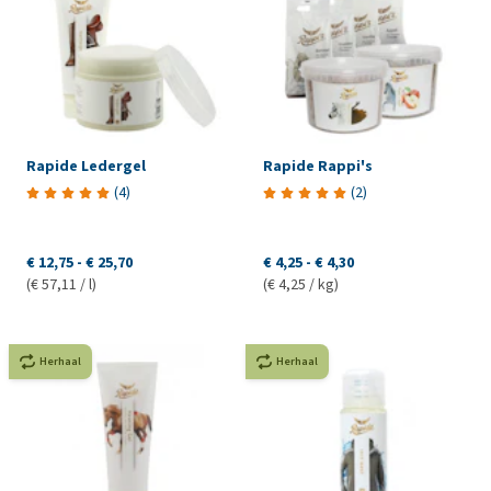
Rapide Ledergel
Rapide Rappi's
(
4
)
(
2
)
€ 12,75
-
€ 25,70
€ 4,25
-
€ 4,30
(€ 57,11 / l)
(€ 4,25 / kg)
Herhaal
Herhaal