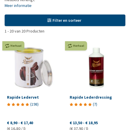
Meer informatie
Filter en sorteer
1
-
20
van
20
Producten
Herhaal
Herhaal
Rapide Ledervet
Rapide Lederdressing
(
198
)
(
7
)
€ 8,90
-
€ 17,40
€ 13,50
-
€ 18,95
(€ 16,80 / l)
(€ 37,90 / l)