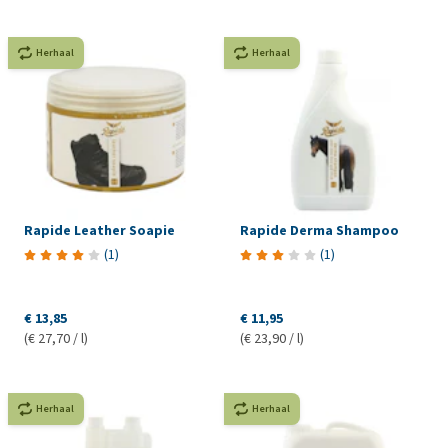
Herhaal
Herhaal
Rapide Leather Soapie
Rapide Derma Shampoo
(
1
)
(
1
)
€ 13,85
€ 11,95
(€ 27,70 / l)
(€ 23,90 / l)
Herhaal
Herhaal