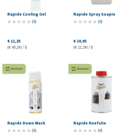
Rapide Cooling Gel
Rapide Spray Soapie
(
0
)
(
0
)
€ 11,25
€ 10,95
(€ 45,00 / l)
(€ 21,90 / l)
Herhaal
Herhaal
Rapide Down Wash
Rapide Hoefolie
(
0
)
(
0
)