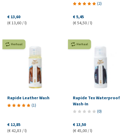
(
2
)
€ 13,60
€ 5,45
(€ 13,60 / l)
(€ 54,50 / l)
Herhaal
Herhaal
Rapide Leather Wash
Rapide Tex Waterproof
Wash-In
(
1
)
(
0
)
€ 12,85
€ 13,50
(€ 42,83 / l)
(€ 45,00 / l)