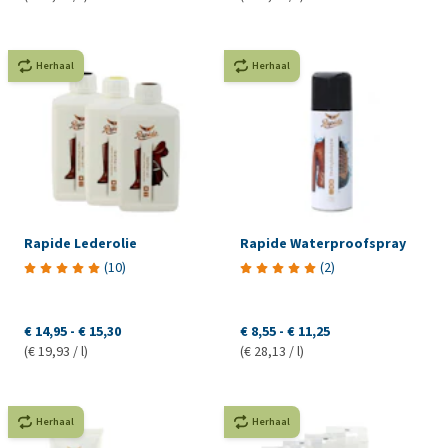
Herhaal
Herhaal
Rapide Lederolie
Rapide Waterproofspray
(
10
)
(
2
)
€ 14,95
-
€ 15,30
€ 8,55
-
€ 11,25
(€ 19,93 / l)
(€ 28,13 / l)
Herhaal
Herhaal