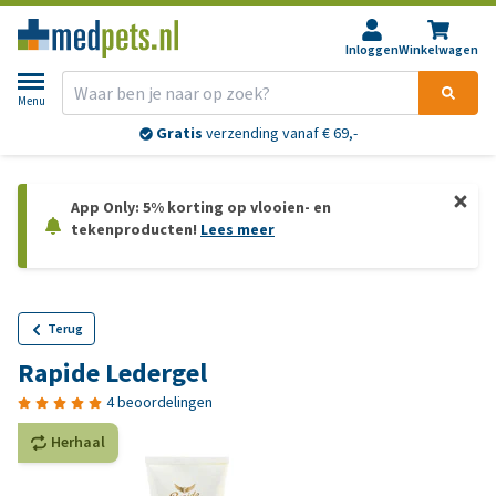
Inloggen
Winkelwagen
Menu
Gratis
verzending vanaf € 69,-
App Only: 5% korting op vlooien- en
tekenproducten!
Lees meer
Terug
Rapide Ledergel
4 beoordelingen
Herhaal