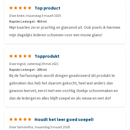
Top product
Door
Anke
,
maandag 3 maart 2025
Rapide Ledergel - 450 ml
Mijn kaarten zin er prachtig en glanzend uit. Ook poets ik hiermee
mijn dagelijks lederen schoenen voor een mooie glans!
Topprodukt
Door
Ingrid
,
zaterdag 29 mei 2021
Rapide Ledergel - 200 ml
Bij de fairfaxsingels wordt dringen geadviseerd dit produkt te
gebruiken dus heb het daarom gekocht, heel wat anders dan
gewoon leervet, eerst met een vochtig doekje schoonmaken en
dan de ledergel en alles blijft soepel en als nieuw en niet dof
Houdt het leer goed soepel!
Door
Samantha
,
maandag 5 maart 2018