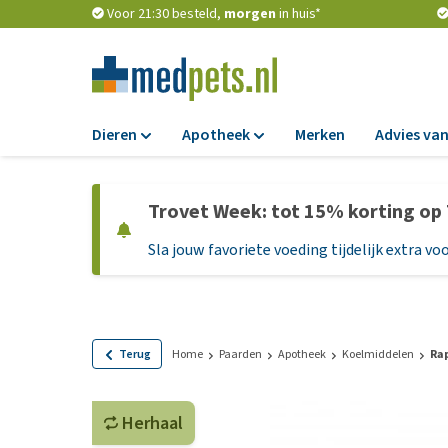
Voor 21:30 besteld,
morgen
in huis*
Dieren
Apotheek
Merken
Advies van
Voer
Apotheek
Trovet Week: tot 15% korting op
Hondenbrokken
Vlooien en teken
Sla jouw favoriete voeding tijdelijk extra voo
Natvoer
Ontworming
Dieetvoer
Medicijnen en
supplementen
Standaardvoer
Probiotica en we
Graanvrij honden
Terug
Home
Paarden
Apotheek
Koelmiddelen
Rap
Vitamines en min
Puppyvoer en sna
Medische benodi
Herhaal
Glutenvrij honden