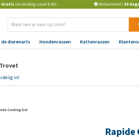
Gratis
verzending vanaf € 69,-
Retourneren?
30 dag
 de dierenarts
Hondenrassen
Kattenrassen
Klantens
Benodigdheden
Aandoeningen
Apotheek
Advies
Aa
Ti
 Trovet
Verkoeling
Angst, gedrag en stress
Vlooien en teken
Advies van de dierenarts
An
He
vl
rdelig in!
Verzorging
Blaas, nier, lever en hart
Ontworming
Vlooien en teken
Bl
h
keuzehulp
Reflectie en verlichting
Gewrichten, beweging en
Medicijnen en
Ge
Wa
HD
supplementen
Gratis voedingsadvies met
H
Manden en kussens
ho
Feedwise
erstand
Huid, jeuk en vacht
Probiotica en weerstand
Hu
voer
Speelgoed
ide Cooling Gel
Al
Bekijk alles
eralen
Luchtwegen en keel
Vitamines en mineralen
Lu
cks
Halsbanden, riemen,
va
Rapide 
gdheden
tuigjes
Maag, darmen en diarree
Medische benodigdheden
Ma
voer
Ho