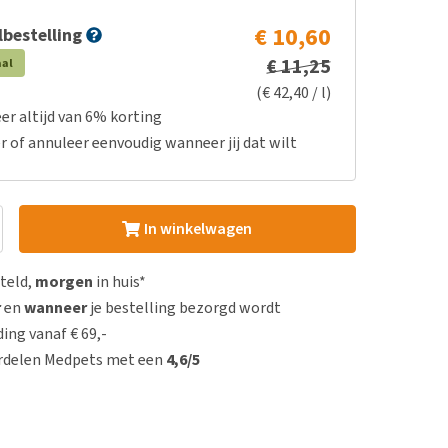
€ 10,60
bestelling
€ 11,25
aal
(€ 42,40 / l)
er altijd van 6% korting
r of annuleer eenvoudig wanneer jij dat wilt
In winkelwagen
steld,
morgen
in huis*
r
en
wanneer
je bestelling bezorgd wordt
ing vanaf € 69,-
rdelen Medpets met een
4,6/5