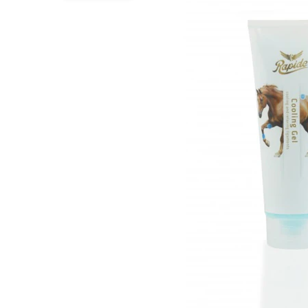
BARF
Hypoallergeen vo
Puppy apotheek
Biologisch honde
Vuurwerkangst
Vegan hondenvoe
Bekijk alles
Snacks
Bekijk alles