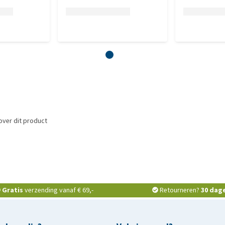
over dit product
Gratis
verzending vanaf € 69,-
Retourneren?
30 dag