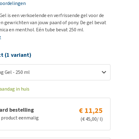
erproblemen
nd te zwaar wordt?
eoordelingen
derdom en dementie
lp! Mijn hond plast in
Gel is een verkoelende en verfrissende gel voor de
is. Wat nu?
ergewicht en conditie
en gewrichten van jouw paard of pony. De gel bevat
kijk alles
nica en menthol. Eén tube bevat 250 ml.
ieren, pezen en botten
e
uchtbaarheid
kijk alles
ct (1 variant)
g Gel - 250 ml
aandag in huis
€ 11,25
rd bestelling
e product eenmalig
(€ 45,00/ l)