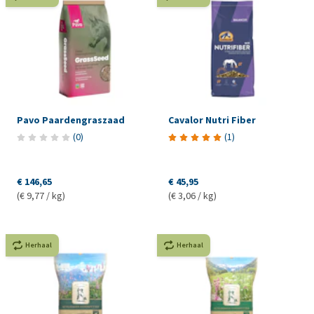
Pavo Paardengraszaad
Cavalor Nutri Fiber
(
0
)
(
1
)
€ 146,65
€ 45,95
(€ 9,77 / kg)
(€ 3,06 / kg)
Herhaal
Herhaal