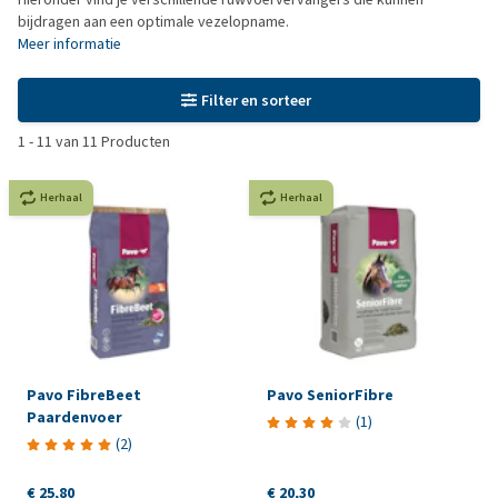
bijdragen aan een optimale vezelopname.
Meer informatie
Filter en sorteer
1
-
11
van
11
Producten
Herhaal
Herhaal
Pavo FibreBeet
Pavo SeniorFibre
Paardenvoer
(
1
)
(
2
)
€ 25,80
€ 20,30