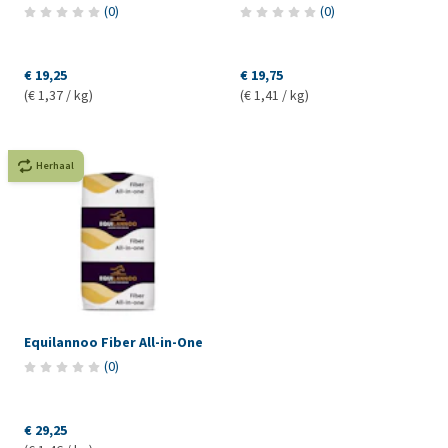
(
0
)
(
0
)
€ 19,25
€ 19,75
(€ 1,37 / kg)
(€ 1,41 / kg)
Herhaal
Equilannoo Fiber All-in-One
(
0
)
€ 29,25