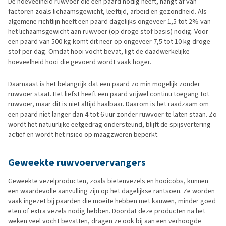
De hoeveelheid ruwvoer die een paard nodig heeft, hangt af van
factoren zoals lichaamsgewicht, leeftijd, arbeid en gezondheid. Als
algemene richtlijn heeft een paard dagelijks ongeveer 1,5 tot 2% van
het lichaamsgewicht aan ruwvoer (op droge stof basis) nodig. Voor
een paard van 500 kg komt dit neer op ongeveer 7,5 tot 10 kg droge
stof per dag. Omdat hooi vocht bevat, ligt de daadwerkelijke
hoeveelheid hooi die gevoerd wordt vaak hoger.
Daarnaast is het belangrijk dat een paard zo min mogelijk zonder
ruwvoer staat. Het liefst heeft een paard vrijwel continu toegang tot
ruwvoer, maar dit is niet altijd haalbaar. Daarom is het raadzaam om
een paard niet langer dan 4 tot 6 uur zonder ruwvoer te laten staan. Zo
wordt het natuurlijke eetgedrag ondersteund, blijft de spijsvertering
actief en wordt het risico op maagzweren beperkt.
Geweekte ruwvoervervangers
Geweekte vezelproducten, zoals bietenvezels en hooicobs, kunnen
een waardevolle aanvulling zijn op het dagelijkse rantsoen. Ze worden
vaak ingezet bij paarden die moeite hebben met kauwen, minder goed
eten of extra vezels nodig hebben. Doordat deze producten na het
weken veel vocht bevatten, dragen ze ook bij aan een verhoogde