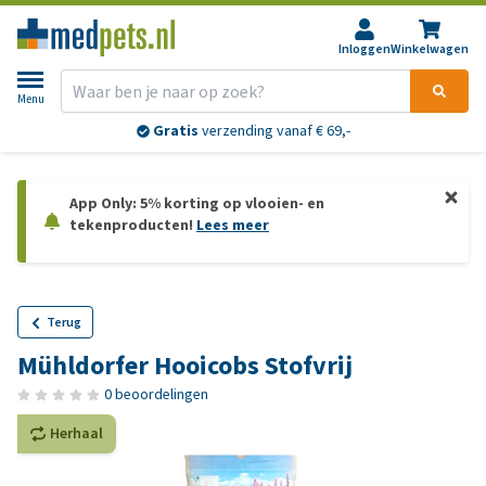
Inloggen
Winkelwagen
Menu
Gratis
verzending vanaf € 69,-
App Only: 5% korting op vlooien- en
tekenproducten!
Lees meer
Terug
Mühldorfer Hooicobs Stofvrij
0 beoordelingen
Herhaal