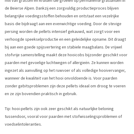
mix van grassen en kruiden die groeien op permanente graslanden in
de Beierse Alpen. Dankzij een zorgvuldig productieproces blijven
belangrijke voedingsstoffen behouden en ontstaat een vezelrijke
basis die bijdraagt aan een evenwichtige voeding. Door de stevige
persing worden de pellets intensief gekauwd, wat zorgt voor een
verhoogde speekselproductie en een geleidelijke opname. Dit draagt
bij aan een goede spijsvertering en stabiele maagbalans. De vrijwel
stofvrije samenstelling maakt deze hooicobs bijzonder geschikt voor
paarden met gevoelige luchtwegen of allergieën. Ze kunnen worden
ingezet als aanvulling op het ruwvoer of als volledige hooivervanger,
wanneer de kwaliteit van het hooi onvoldoende is. Voor paarden
zonder gebitsproblemen zijn deze pellets ideaal om droog te voeren
en ze zijn bovendien praktisch in gebruik.
Tip: hooi-pellets zijn ook zeer geschikt als natuurlijke beloning
tussendoor, vooral voor paarden met stofwisselingsproblemen of
voedselintoleranties.