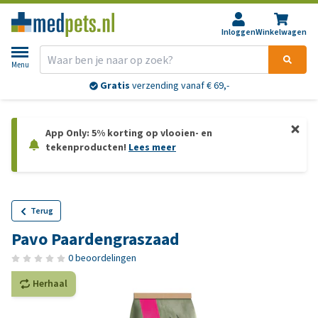
Inloggen
Winkelwagen
Menu
Gratis
verzending vanaf € 69,-
App Only: 5% korting op vlooien- en
tekenproducten!
Lees meer
Terug
Pavo Paardengraszaad
0 beoordelingen
Herhaal