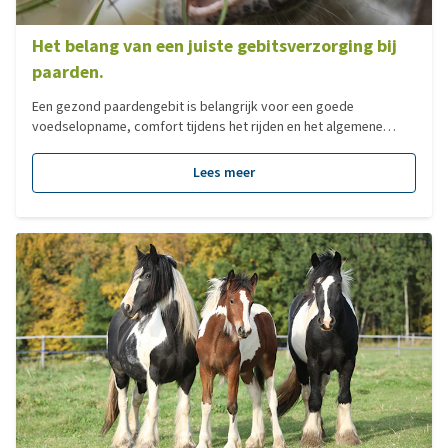
Het belang van een juiste gebitsverzorging bij
paarden.
Een gezond paardengebit is belangrijk voor een goede
voedselopname, comfort tijdens het rijden en het algemene
welzijn van je paard. Toch blijven gebitsproblemen regelmatig
onopgemerkt, omdat paarden pijn of ongemak vaak maar subtiel
Lees meer
laten zien. In deze blog lees je waarom gebitsverzorging zo
belangrijk is, welke signalen kunnen wijzen op problemen en hoe
je met preventieve zorg veel klachten kunt voorkomen.