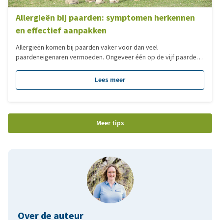
Allergieën bij paarden: symptomen herkennen
en effectief aanpakken
Allergieën komen bij paarden vaker voor dan veel
paardeneigenaren vermoeden. Ongeveer één op de vijf paarden
heeft ergens een allergie voor. Toch worden deze allergieën
regelmatig gemist, omdat de klachten zo makkelijk worden
Lees meer
toegeschreven aan “gewone” jeuk, wat schuren of een
onschuldige kuch. In deze blog kijken we naar de belangrijkste
soorten allergieën, hoe je ze kunt herkennen, wat je eraan kunt
doen en welke rol voeding en supplementen kunnen spelen.
Meer tips
Over de auteur