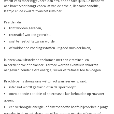
wordt vaak meer bijgevoerd dan strikt noodzakelijk is. De behoefte
aan krachtvoer hangt vooral af van de arbeid, lichaamsconditie,
leeftijd en de kwaliteit van het ruwvoer.
Paarden die:
licht worden gereden,
recreatief worden gebruikt,
snel te heet of te zwaar worden,
of voldoende voedingsstoffen uit goed ruwvoer halen,
kunnen vaak uitstekend toekomen met een vitaminen- en
mineralenbrok of balancer. Hiermee worden eventuele tekorten
aangevuld zonder extra energie, suiker of zetmeel toe te voegen.
Krachtvoer is doorgaans wél zinvol wanneer een paard:
intensief wordt getraind of in de sport loopt
onvoldoende conditie of spiermassa kan behouden op ruwvoer
alleen,
een verhoogde energie- of eiwitbehoefte heeft (bijvoorbeeld jonge
paarden in de groei, drachtige of lacterende merries of senioren),