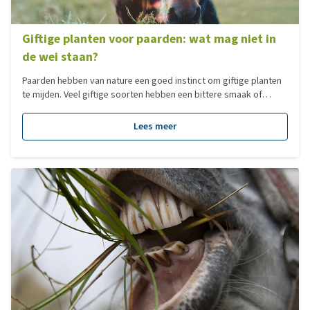
Giftige planten voor paarden: wat mag niet in
de wei staan?
Paarden hebben van nature een goed instinct om giftige planten
te mijden. Veel giftige soorten hebben een bittere smaak of
onaangename geur, waardoor paarden er vaak met een boog
omheen lopen. Toch is dat instinct niet altijd feilloos. Vooral bij
Lees meer
een kale weide, verveling, nieuwsgierigheid of bij giftige planten
in hooi of kuilvoer kunnen paarden tóch schadelijke plantendelen
binnenkrijgen. In dit artikel lees je welke planten giftig zijn, hoe je
vergiftiging voorkomt en wat je moet doen bij twijfel of in een
noodgeval.