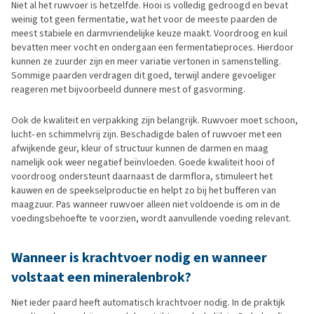
Niet al het ruwvoer is hetzelfde. Hooi is volledig gedroogd en bevat
weinig tot geen fermentatie, wat het voor de meeste paarden de
meest stabiele en darmvriendelijke keuze maakt. Voordroog en kuil
bevatten meer vocht en ondergaan een fermentatieproces. Hierdoor
kunnen ze zuurder zijn en meer variatie vertonen in samenstelling.
Sommige paarden verdragen dit goed, terwijl andere gevoeliger
reageren met bijvoorbeeld dunnere mest of gasvorming.
Ook de kwaliteit en verpakking zijn belangrijk. Ruwvoer moet schoon,
lucht- en schimmelvrij zijn. Beschadigde balen of ruwvoer met een
afwijkende geur, kleur of structuur kunnen de darmen en maag
namelijk ook weer negatief beïnvloeden. Goede kwaliteit hooi of
voordroog ondersteunt daarnaast de darmflora, stimuleert het
kauwen en de speekselproductie en helpt zo bij het bufferen van
maagzuur. Pas wanneer ruwvoer alleen niet voldoende is om in de
voedingsbehoefte te voorzien, wordt aanvullende voeding relevant.
Wanneer is krachtvoer nodig en wanneer
volstaat een mineralenbrok?
Niet ieder paard heeft automatisch krachtvoer nodig. In de praktijk