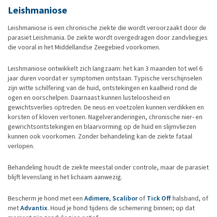
Leishmaniose
Leishmaniose is een chronische ziekte die wordt veroorzaakt door de
parasiet Leishmania. De ziekte wordt overgedragen door zandvliegjes
die vooral in het Middellandse Zeegebied voorkomen.
Leishmaniose ontwikkelt zich langzaam: het kan 3 maanden tot wel 6
jaar duren voordat er symptomen ontstaan. Typische verschijnselen
zijn witte schilfering van de huid, ontstekingen en kaalheid rond de
ogen en oorschelpen. Daarnaast kunnen lusteloosheid en
gewichtsverlies optreden. De neus en voetzolen kunnen verdikken en
korsten of kloven vertonen. Nagelveranderingen, chronische nier- en
gewrichtsontstekingen en blaarvorming op de huid en slijmvliezen
kunnen ook voorkomen. Zonder behandeling kan de ziekte fataal
verlopen.
Behandeling houdt de ziekte meestal onder controle, maar de parasiet
blijft levenslang in het lichaam aanwezig.
Bescherm je hond met een
Adimere
,
Scalibor
of
Tick Off
halsband, of
met
Advantix
. Houd je hond tijdens de schemering binnen; op dat