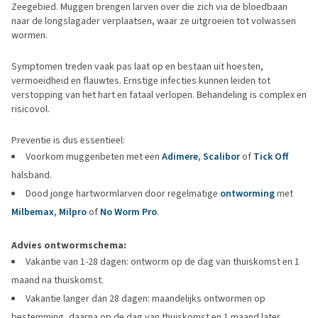
Zeegebied. Muggen brengen larven over die zich via de bloedbaan
naar de longslagader verplaatsen, waar ze uitgroeien tot volwassen
wormen.
Symptomen treden vaak pas laat op en bestaan uit hoesten,
vermoeidheid en flauwtes. Ernstige infecties kunnen leiden tot
verstopping van het hart en fataal verlopen. Behandeling is complex en
risicovol.
Preventie is dus essentieel:
Voorkom muggenbeten met een
Adimere
,
Scalibor
of
Tick Off
halsband.
Dood jonge hartwormlarven door regelmatige
ontworming
met
Milbemax
,
Milpro
of
No Worm Pro
.
Advies ontwormschema:
Vakantie van 1-28 dagen: ontworm op de dag van thuiskomst en 1
maand na thuiskomst.
Vakantie langer dan 28 dagen: maandelijks ontwormen op
bestemming, daarna op de dag van thuiskomst en 1 maand later.