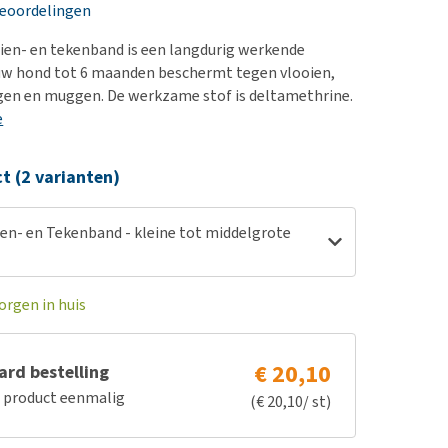
erproblemen
nd te zwaar wordt?
beoordelingen
derdom en dementie
lp! Mijn hond plast in
oien- en tekenband is een langdurig werkende
is. Wat nu?
ergewicht en conditie
ouw hond tot 6 maanden beschermt tegen vlooien,
kijk alles
gen en muggen. De werkzame stof is deltamethrine.
ieren, pezen en botten
e
uchtbaarheid
kijk alles
ct (2 varianten)
ien- en Tekenband - kleine tot middelgrote
orgen in huis
€ 20,10
rd bestelling
e product eenmalig
(€ 20,10/ st)