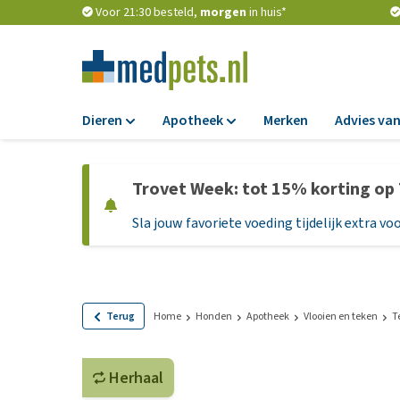
Voor 21:30 besteld,
morgen
in huis*
Dieren
Apotheek
Merken
Advies van
Voer
Apotheek
Trovet Week: tot 15% korting op
Hondenbrokken
Vlooien en teken
Sla jouw favoriete voeding tijdelijk extra voo
Natvoer
Ontworming
Dieetvoer
Medicijnen en
supplementen
Standaardvoer
Probiotica en we
Graanvrij honden
Terug
Home
Honden
Apotheek
Vlooien en teken
T
Vitamines en min
Puppyvoer en sna
Medische benodi
Herhaal
Glutenvrij honden