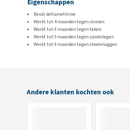
Eigenschappen
Bevat deltamethrine
Werkt tot 4 maanden tegen vlooien
Werkt tot 6 maanden tegen teken
Werkt tot 5 maanden tegen zandvliegen
Werkt tot 6 maanden tegen steekmuggen
De werkzame stof komt niet in de bloedbaan en 
Geschikt voor
Honden vanaf 7 weken leeftijd
Andere klanten kochten ook
Toediening
Verwijder de vlooienband uit de verpakking en verwi
nek van de hond zonder deze strak te trekken. Er z
kunnen. Haal het uiteinde door de gesp en knip de r