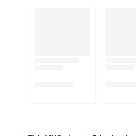
Er zijn 2 varianten:
1 band van 60 cm
1 band van 75 cm
Werkzame stof
Deltamethrine.