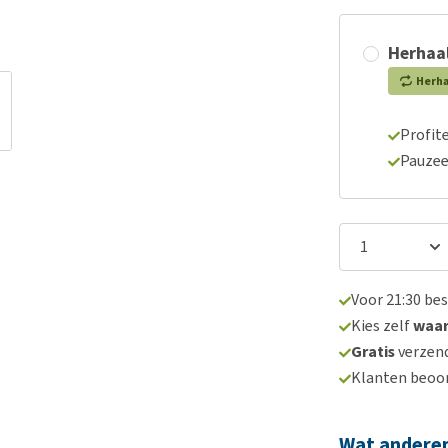
Herhaal
Herh
Profite
Pauzee
Voor 21:30 be
Kies zelf
waa
Gratis
verzend
Klanten beoo
Wat andere