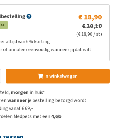
€ 18,90
bestelling
€ 20,10
aal
(€ 18,90 / st)
er altijd van 6% korting
r of annuleer eenvoudig wanneer jij dat wilt
In winkelwagen
steld,
morgen
in huis*
r
en
wanneer
je bestelling bezorgd wordt
ing vanaf € 69,-
rdelen Medpets met een
4,6/5
n zeggen