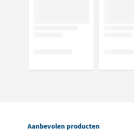
De halsband is ontworpen met een veilig afsluitme
te zitten met de halsband, dan is de eigen kracht v
Dosering
1 Halsband per dier. De 60 cm band is geschikt vo
75 cm band is geschikt voor honden >25kg met een
Niet te gebruiken bij
Katten
Pups jonger dan 7 weken
Overgevoeligheid voor het werkzame bestanddeel
Beschadigde huid
Aanbevolen producten
Inhoud