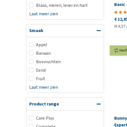
Basic
Blaas, nieren, lever en hart
Laat meer zien
€ 12,8
(€ 8,57 
Smaak
Appel
Her
Banaan
Bosvruchten
Eend
Fruit
Laat meer zien
Product range
Care Plus
Bunny
Exper
Complete