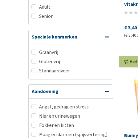
Vitak
Adult
Senior
€ 3,40
(€ 3,40 
Speciale kenmerken
Graanvrij
Glutenvrij
Her
Standaardvoer
Aandoening
Angst, gedrag en stress
Nier en urinewegen
Fokker en kitten
Maag en darmen (spijsvertering)
Bunny