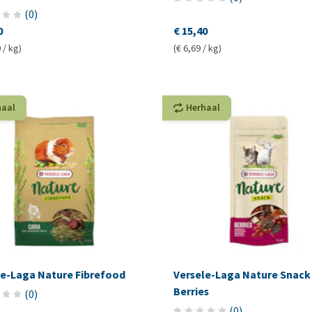
(
0
)
0
€ 15,40
 / kg)
(€ 6,69 / kg)
haal
Herhaal
le-Laga Nature Fibrefood
Versele-Laga Nature Snack
Berries
(
0
)
(
0
)