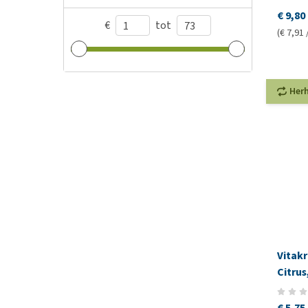
€ 9,80
€
tot
(€ 7,91 
Her
Vitakr
Citru
€ 5,75