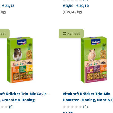
-
€ 21,75
€ 3,50
-
€ 10,10
/ kg)
(€ 39,61 / kg)
haal
Herhaal
aft Kräcker Trio-Mix Cavia -
Vitakraft Kräcker Trio-Mix
s, Groente & Honing
Hamster - Honing, Noot & F
(
0
)
(
0
)
€ 5,95