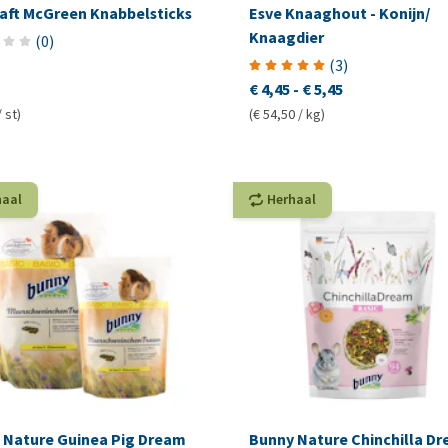
raft McGreen Knabbelsticks
Esve Knaaghout - Konijn/
Knaagdier
(
0
)
(
3
)
€ 4,45
-
€ 5,45
/ st)
(€ 54,50 / kg)
haal
Herhaal
 Nature Guinea Pig Dream
Bunny Nature Chinchilla D