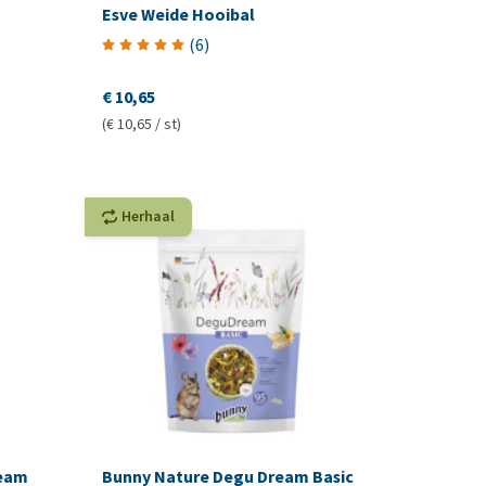
Esve Weide Hooibal
(
6
)
€ 10,65
(€ 10,65 / st)
Herhaal
ream
Bunny Nature Degu Dream Basic