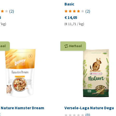
Basic
(
2
)
(
2
)
5
€ 14,05
/ kg)
(€ 11,71 / kg)
haal
Herhaal
 Nature Hamster Dream
Versele-Laga Nature Degu
t
(
0
)