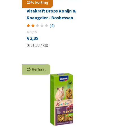
25% korting
Vitakraft Drops Konijn &
Knaagdier - Bosbessen
(
4
)
€ 3,15
€ 2,35
(€ 31,33 / kg)
Herhaal