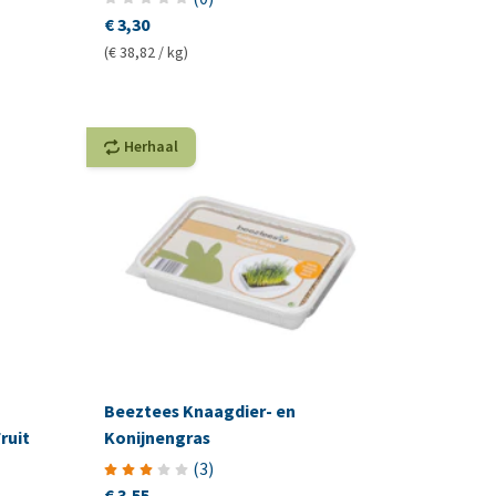
€ 3,30
(€ 38,82 / kg)
Herhaal
Beeztees Knaagdier- en
ruit
Konijnengras
(
3
)
€ 3,55