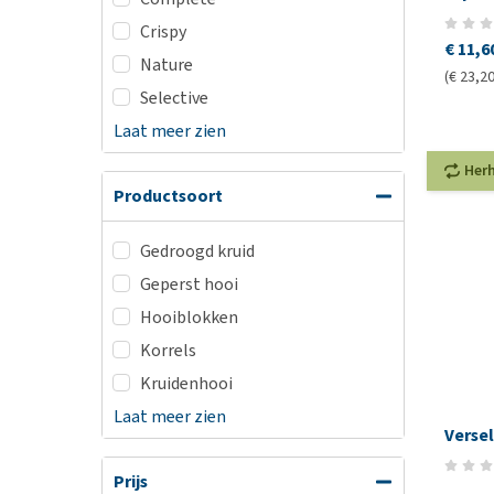
Crispy
€ 11,6
Nature
(€ 23,20
Selective
Laat meer zien
Her
Productsoort
Gedroogd kruid
Geperst hooi
Hooiblokken
Korrels
Kruidenhooi
Laat meer zien
Verse
Prijs