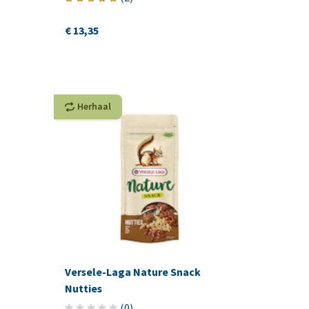
€ 13,35
Herhaal
Versele-Laga Nature Snack
Nutties
(
0
)