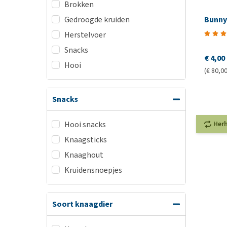
Brokken
Bunny
Gedroogde kruiden
Herstelvoer
Snacks
€ 4,00
Hooi
(€ 80,00
Snacks
Her
Hooi snacks
Knaagsticks
Knaaghout
Kruidensnoepjes
Soort knaagdier