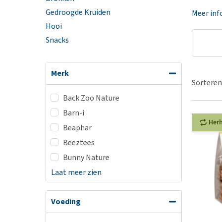
BARF
Hypoallergeen vo
Gedroogde Kruiden
Meer inf
Puppy apotheek
Biologisch honde
Hooi
Vuurwerkangst
Vegan hondenvoe
Snacks
Bekijk alles
Snacks
Bekijk alles
Merk
Sorteren
Back Zoo Nature
Barn-i
Her
Beaphar
Beeztees
Bunny Nature
Laat meer zien
Voeding