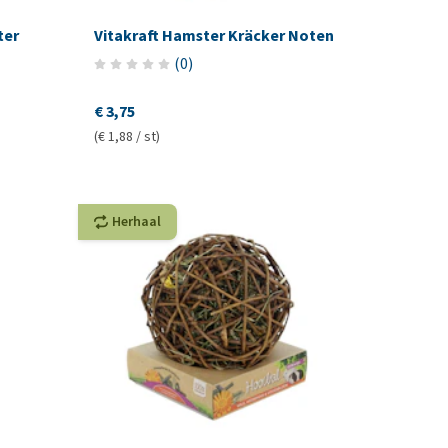
ter
Vitakraft Hamster Kräcker Noten
(
0
)
€ 3,75
(€ 1,88 / st)
Herhaal