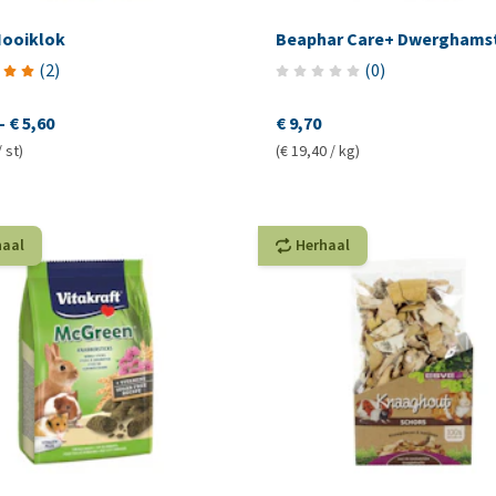
Hooiklok
Beaphar Care+ Dwerghams
(
2
)
(
0
)
-
€ 5,60
€ 9,70
/ st)
(€ 19,40 / kg)
haal
Herhaal