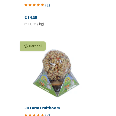
(
1
)
€ 14,35
(€ 11,96 / kg)
Herhaal
JR Farm Fruitboom
(
2
)