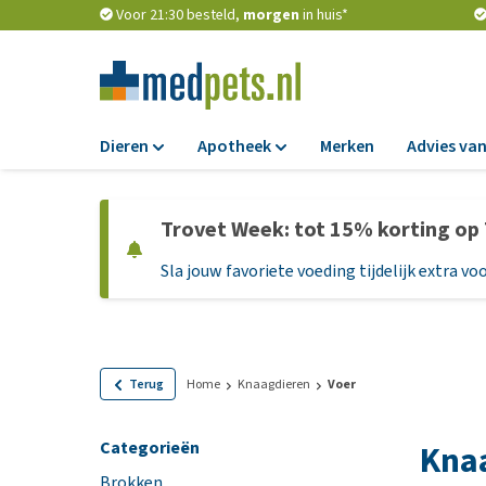
Voor 21:30 besteld,
morgen
in huis*
Dieren
Apotheek
Merken
Advies van
Voer
Apotheek
Trovet Week: tot 15% korting op
Hondenbrokken
Vlooien en teken
Sla jouw favoriete voeding tijdelijk extra voo
Natvoer
Ontworming
Dieetvoer
Medicijnen en
supplementen
Standaardvoer
Probiotica en we
Graanvrij honden
Terug
Home
Knaagdieren
Voer
Vitamines en min
Puppyvoer en sna
Categorieën
Kna
Medische benodi
Glutenvrij honden
Brokken