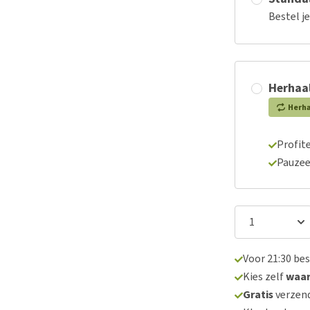
Bestel j
Herhaal
Herh
Profite
Pauzee
Voor 21:30 be
Kies zelf
waa
Gratis
verzend