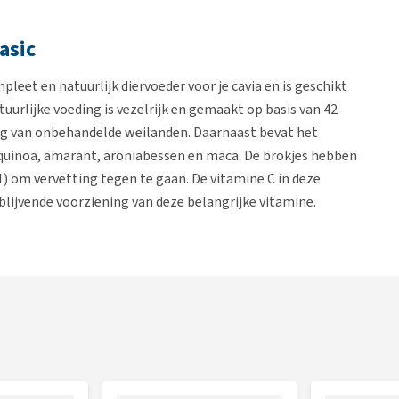
asic
leet en natuurlijk diervoeder voor je cavia en is geschikt
tuurlijke voeding is vezelrijk en gemaakt op basis van 42
ig van onbehandelde weilanden. Daarnaast bevat het
: quinoa, amarant, aroniabessen en maca. De brokjes hebben
) om vervetting tegen te gaan. De vitamine C in deze
 blijvende voorziening van deze belangrijke vitamine.
ie verschillende lengtes en de TriMello brokvorm,
gt bij aan de natuurlijke tandslijtage en een optimale
et dier gegeven worden, omdat het gebalanceerde gehalten
ia's jonger dan 5 maanden is er
Guinea Pig Dream Young
,
or
.