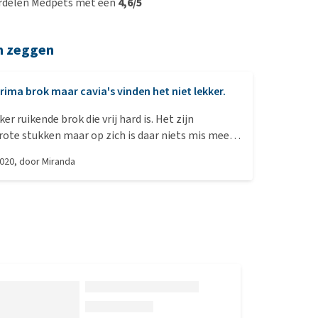
rdelen Medpets met een
4,6/5
n zeggen
rima brok maar cavia's vinden het niet lekker.
ker ruikende brok die vrij hard is. Het zijn
rote stukken maar op zich is daar niets mis mee.
ten spraken me erg aan maar helaas vinden mij
2020
, door
Miranda
het niet lekker. Ze weigeren het te eten.