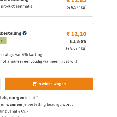
€ 12,85
e product eenmalig
(€ 8,57/ kg)
€ 12,10
bestelling
€ 12,85
aal
(€ 8,07 / kg)
er altijd van 6% korting
r of annuleer eenvoudig wanneer jij dat wilt
In winkelwagen
steld,
morgen
in huis*
r
en
wanneer
je bestelling bezorgd wordt
ing vanaf € 69,-