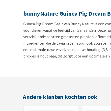
bunnyNature Guinea Pig Dream B
Guinea Pig Dream Basic van Bunny Nature is een comp
voor dieren vanaf de leeftijd van 5 maanden. Deze na
verschillende soorten grassen en planten, afkomst
ingrediënten die de cavia in de natuur ook zou eten
een optimale ruwe vezel/zetmeel verhouding (3,5 : 1
brokjes is houdbaar, dit zorgt voor een optimale en
De Guinea Pig Dream Basic bestaan uit vezels van dr
afgestemd op de kauwbeweging van het dier. Dit draa
darmflora. Daarnaast kan dit voer onbeperkt aan h
van vezels en ander voedingsstoffen bevat. Voor cav
voor cavia's vanaf 5 jaar is er
Guinea Pig Dream Seni
Andere klanten kochten ook
Voordelen