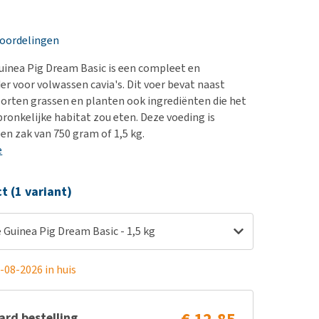
erproblemen
nd te zwaar wordt?
derdom en dementie
lp! Mijn hond plast in
eoordelingen
is. Wat nu?
ergewicht en conditie
kijk alles
inea Pig Dream Basic is een compleet en
ieren, pezen en botten
er voor volwassen cavia's. Dit voer bevat naast
uchtbaarheid
oorten grassen en planten ook ingrediënten die het
spronkelijke habitat zou eten. Deze voeding is
kijk alles
een zak van 750 gram of 1,5 kg.
e
ct (1 variant)
Guinea Pig Dream Basic - 1,5 kg
-08-2026 in huis
rd bestelling