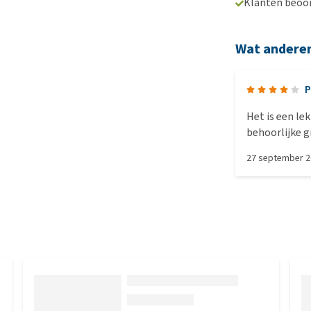
Klanten beoo
Wat andere
P
Het is een lek
behoorlijke g
De ingrediën
27 september 
beide cavia's 