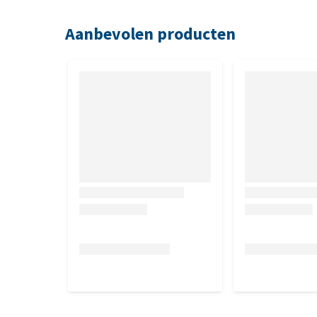
moerasspirea, gewone hoornbloem, walstro, heide
akkervederdistel, hondsdraf, madeliefjes, gamande
Aanbevolen producten
wikke, knolsteenbreek, voorjaarsvingerkruid, akkere
sleutelbloem, kleine klaver), doddegras, haferzem
wortelpulp, lijnzaadextractieschroot, koolzaadfextr
lijnzaad, biergist, quinoa, amarant, aroniabessenp