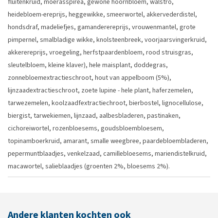
fluitenkruid, moerasspirea, gewone hoornbloem, walstro,
heidebloem-ereprijs, heggewikke, smeerwortel, akkervederdistel,
hondsdraf, madeliefjes, gamanderereprijs, vrouwenmantel, grote
pimpernel, smalbladige wikke, knolsteenbreek, voorjaarsvingerkruid,
akkerereprijs, vroegeling, herfstpaardenbloem, rood struisgras,
sleutelbloem, kleine klaver), hele maisplant, doddegras,
zonnebloemextractieschroot, hout van appelboom (5%),
lijnzaadextractieschroot, zoete lupine - hele plant, haferzemelen,
tarwezemelen, koolzaadfextractiechroot, bierbostel, lignocellulose,
biergist, tarwekiemen, lijnzaad, aalbesbladeren, pastinaken,
cichoreiwortel, rozenbloesems, goudsbloembloesem,
topinamboerkruid, amarant, smalle weegbree, paardebloembladeren,
pepermuntblaadjes, venkelzaad, camillebloesems, mariendistelkruid,
macawortel, salieblaadjes (groenten 2%, bloesems 2%).
Andere klanten kochten ook