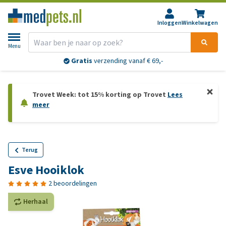
Inloggen
Winkelwagen
Menu
Gratis
verzending vanaf € 69,-
Trovet Week: tot 15% korting op Trovet
Lees
meer
Terug
Esve Hooiklok
2 beoordelingen
Herhaal