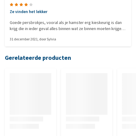
Ze vinden het lekker
Goede persbrokjes, vooral als je hamster erg kieskeurig is dan
krijg die in ieder geval alles binnen wat ze binnen moeten krijgen.
Heb in de afgelopen jaren nog geen hamster gehad die dit niet
31 december 2021
, door
Sylvia
wou eten,
Gerelateerde producten