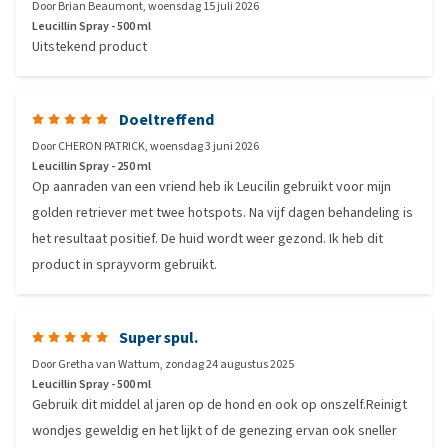
Door
Brian Beaumont
,
woensdag 15 juli 2026
Leucillin Spray - 500 ml
Uitstekend product
Doeltreffend
Door
CHERON PATRICK
,
woensdag 3 juni 2026
Leucillin Spray - 250 ml
Op aanraden van een vriend heb ik Leucilin gebruikt voor mijn
golden retriever met twee hotspots. Na vijf dagen behandeling is
het resultaat positief. De huid wordt weer gezond. Ik heb dit
product in sprayvorm gebruikt.
Super spul.
Door
Gretha van Wattum
,
zondag 24 augustus 2025
Leucillin Spray - 500 ml
Gebruik dit middel al jaren op de hond en ook op onszelf.Reinigt
wondjes geweldig en het lijkt of de genezing ervan ook sneller