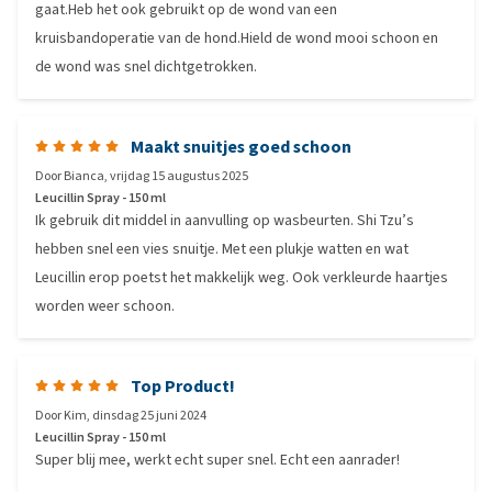
gaat.Heb het ook gebruikt op de wond van een
kruisbandoperatie van de hond.Hield de wond mooi schoon en
de wond was snel dichtgetrokken.
Maakt snuitjes goed schoon
Door
Bianca
,
vrijdag 15 augustus 2025
Leucillin Spray - 150 ml
Ik gebruik dit middel in aanvulling op wasbeurten. Shi Tzu’s
hebben snel een vies snuitje. Met een plukje watten en wat
Leucillin erop poetst het makkelijk weg. Ook verkleurde haartjes
worden weer schoon.
Top Product!
Door
Kim
,
dinsdag 25 juni 2024
Leucillin Spray - 150 ml
Super blij mee, werkt echt super snel. Echt een aanrader!