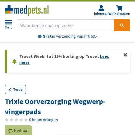
Inloggen
Winkelwagen
Menu
Gratis
verzending vanaf € 69,-
Trovet Week: tot 15% korting op Trovet
Lees
meer
Terug
Trixie Oorverzorging Wegwerp-
vingerpads
0 beoordelingen
Herhaal