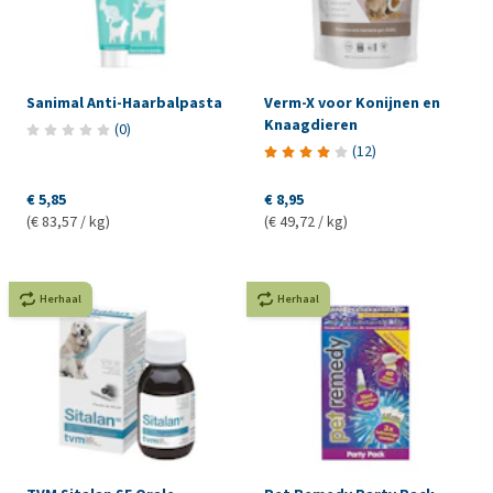
Sanimal Anti-Haarbalpasta
Verm-X voor Konijnen en
Knaagdieren
(
0
)
(
12
)
€ 5,85
€ 8,95
(€ 83,57 / kg)
(€ 49,72 / kg)
Herhaal
Herhaal