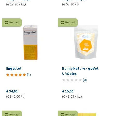
(€ 27,20 / kg)
(€ 63,10 / l)
Herhaal
Herhaal
Engystol
Bunny Nature - goVet
UROplex
(
1
)
(
0
)
€ 34,60
€ 15,50
(€ 346,00 / l)
(€ 47,69 / kg)
Herhaal
Herhaal