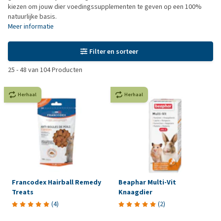
kiezen om jouw dier voedingssupplementen te geven op een 100%
natuurlijke basis.
Meer informatie
Filter en sorteer
25
-
48
van
104
Producten
Herhaal
Herhaal
Francodex Hairball Remedy
Beaphar Multi-Vit
Treats
Knaagdier
(
4
)
(
2
)