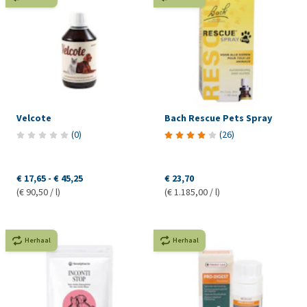
Velcote
Bach Rescue Pets Spray
(
0
)
(
26
)
€ 17,65
-
€ 45,25
€ 23,70
(€ 90,50 / l)
(€ 1.185,00 / l)
Herhaal
Herhaal