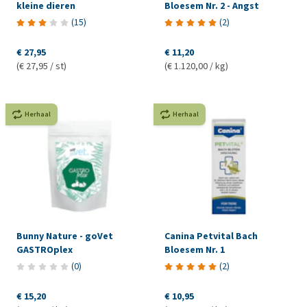
kleine dieren
Bloesem Nr. 2 - Angst
(
15
)
(
2
)
€ 27,95
€ 11,20
(€ 27,95 / st)
(€ 1.120,00 / kg)
Herhaal
Herhaal
Bunny Nature - goVet
Canina Petvital Bach
GASTROplex
Bloesem Nr. 1
(
0
)
(
2
)
€ 15,20
€ 10,95