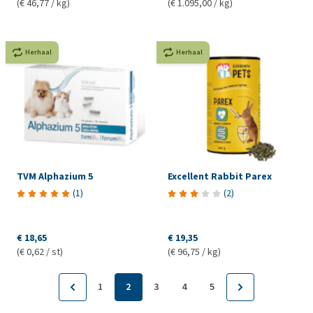
(€ 46,77 / kg)
(€ 1.095,00 / kg)
Herhaal
Herhaal
TVM Alphazium 5
Excellent Rabbit Parex
(
1
)
(
2
)
€ 18,65
€ 19,35
(€ 0,62 / st)
(€ 96,75 / kg)
1
2
3
4
5