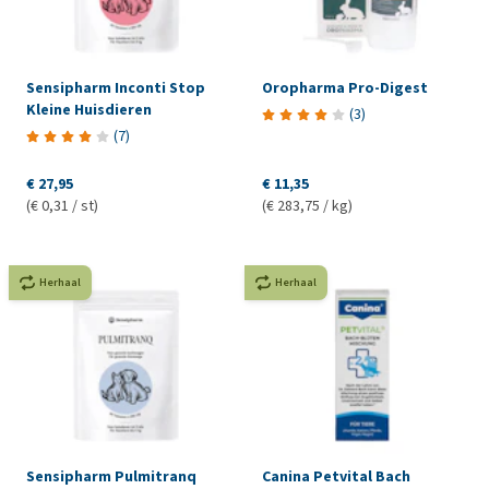
Sensipharm Inconti Stop
Oropharma Pro-Digest
Kleine Huisdieren
(
3
)
(
7
)
€ 27,95
€ 11,35
(€ 0,31 / st)
(€ 283,75 / kg)
Herhaal
Herhaal
Sensipharm Pulmitranq
Canina Petvital Bach