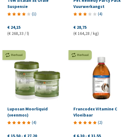
TVM Sitalan SE Orale
Pet Remedy Party Pack
Suspensie
Vuurwerkangst
(
1
)
(
4
)
€ 24,15
€ 28,75
(€ 268,33 / l)
(€ 164,28 / kg)
Herhaal
Herhaal
Luposan Moorliquid
Francodex Vitamine C
(veenmos)
Vloeibaar
(
4
)
(
2
)
€ 15,50
-
€ 27,20
€ 6,30
-
€ 31,55