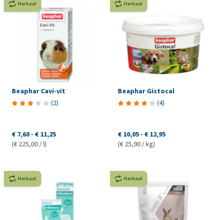
Herhaal
Herhaal
Beaphar Cavi-vit
Beaphar Gistocal
(
2
)
(
4
)
€ 7,60
-
€ 11,25
€ 10,05
-
€ 12,95
(€ 225,00 / l)
(€ 25,90 / kg)
Herhaal
Herhaal