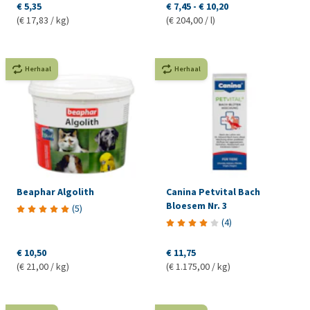
€ 5,35
€ 7,45
-
€ 10,20
(€ 17,83 / kg)
(€ 204,00 / l)
Herhaal
Herhaal
Beaphar Algolith
Canina Petvital Bach
Bloesem Nr. 3
(
5
)
(
4
)
€ 10,50
€ 11,75
(€ 21,00 / kg)
(€ 1.175,00 / kg)