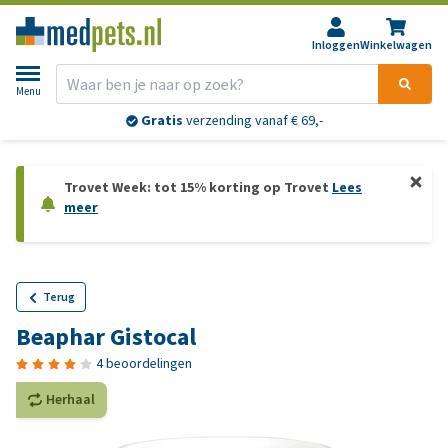
Inloggen
Winkelwagen
Menu
Gratis
verzending vanaf € 69,-
Trovet Week: tot 15% korting op Trovet
Lees
meer
Terug
Beaphar Gistocal
4 beoordelingen
Herhaal