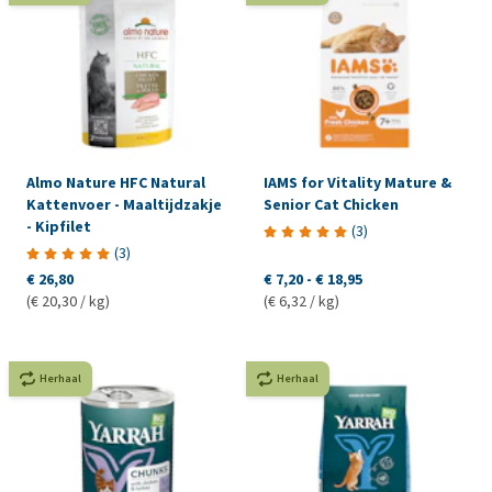
Almo Nature HFC Natural
IAMS for Vitality Mature &
Kattenvoer - Maaltijdzakje
Senior Cat Chicken
- Kipfilet
(
3
)
(
3
)
€ 26,80
€ 7,20
-
€ 18,95
(€ 20,30 / kg)
(€ 6,32 / kg)
Herhaal
Herhaal