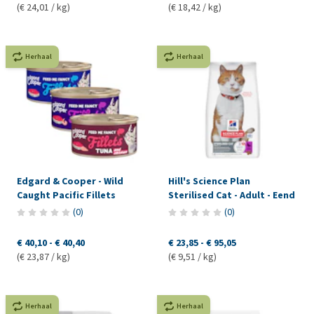
(€ 24,01 / kg)
(€ 18,42 / kg)
Herhaal
Herhaal
Edgard & Cooper - Wild
Hill's Science Plan
Caught Pacific Fillets
Sterilised Cat - Adult - Eend
(
0
)
(
0
)
€ 40,10
-
€ 40,40
€ 23,85
-
€ 95,05
(€ 23,87 / kg)
(€ 9,51 / kg)
Herhaal
Herhaal