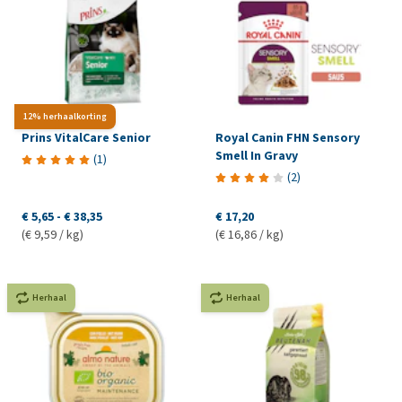
12% herhaalkorting
Prins VitalCare Senior
Royal Canin FHN Sensory
Smell In Gravy
(
1
)
(
2
)
€ 5,65
-
€ 38,35
€ 17,20
(€ 9,59 / kg)
(€ 16,86 / kg)
Herhaal
Herhaal