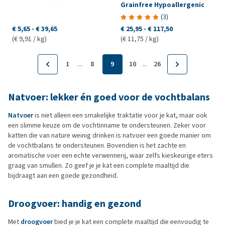
Grainfree Hypoallergenic
(
3
)
€ 5,65
-
€ 39,65
€ 25,95
-
€ 117,50
(€ 9,91 / kg)
(€ 11,75 / kg)
...
...
1
8
9
10
26
Natvoer: lekker én goed voor de vochtbalans
Natvoer
is niet alleen een smakelijke traktatie voor je kat, maar ook
een slimme keuze om de vochtinname te ondersteunen. Zeker voor
katten die van nature weinig drinken is natvoer een goede manier om
de vochtbalans te ondersteunen. Bovendien is het zachte en
aromatische voer een echte verwennerij, waar zelfs kieskeurige eters
graag van smullen. Zo geef je je kat een complete maaltijd die
bijdraagt aan een goede gezondheid.
Droogvoer: handig en gezond
Met
droogvoer
bied je je kat een complete maaltijd die eenvoudig te