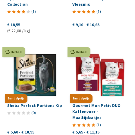
Collection
Vleesmix
(
1
)
(
1
)
€ 18,55
€ 9,10
-
€ 16,65
(€ 22,08 / kg)
Herhaal
Herhaal
Bundelprijs
Bundelprijs
Sheba Perfect Portions Kip
Gourmet Mon Petit DUO
Kattenvoer -
(
0
)
Maaltijdzakjes
(
1
)
€ 5,60
-
€ 10,95
€ 5,65
-
€ 11,15