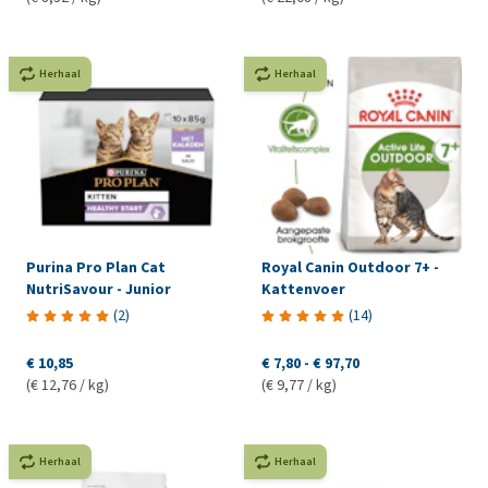
Herhaal
Herhaal
Purina Pro Plan Cat
Royal Canin Outdoor 7+ -
NutriSavour - Junior
Kattenvoer
(
2
)
(
14
)
€ 10,85
€ 7,80
-
€ 97,70
(€ 12,76 / kg)
(€ 9,77 / kg)
Herhaal
Herhaal