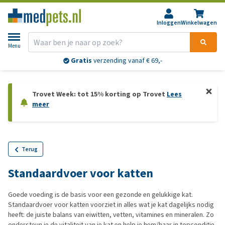
Inloggen
Winkelwagen
Menu
Gratis
verzending vanaf € 69,-
Trovet Week: tot 15% korting op Trovet
Lees
meer
Terug
Standaardvoer voor katten
Goede voeding is de basis voor een gezonde en gelukkige kat.
Standaardvoer voor katten voorziet in alles wat je kat dagelijks nodig
heeft: de juiste balans van eiwitten, vetten, vitamines en mineralen. Zo
ondersteun je de vitaliteit van je kat en help je hem/haar in topconditie