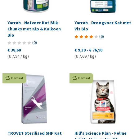
Yarrah - Natvoer Kat Blik
Yarrah - Droogvoer Kat met
Chunks met Kip & Kalkoen
Vis Bio
Bio
(
6
)
(
0
)
€ 38,60
€ 9,30
-
€ 76,90
(€ 7,94 / kg)
(€ 7,69 / kg)
Herhaal
Herhaal
TROVET Sterilised SHF Kat
Hill's Science Plan - Feline