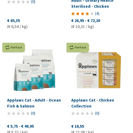
Adult - Urinary Health
(
0
)
Sterilised - Chicken
(
4
)
€ 65,35
€ 26,95
-
€ 72,20
(€ 6,54 / kg)
(€ 10,31 / kg)
Herhaal
Herhaal
Applaws Cat - Adult - Ocean
Applaws Cat - Chicken
Fish & Salmon
Collection
(
0
)
(
0
)
€ 5,75
-
€ 49,95
€ 18,55
(€ 8,32 / kg)
(€ 22,08 / kg)