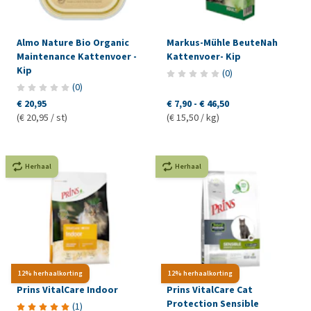
Almo Nature Bio Organic
Markus-Mühle BeuteNah
Maintenance Kattenvoer -
Kattenvoer- Kip
Kip
(
0
)
(
0
)
€ 20,95
€ 7,90
-
€ 46,50
(€ 20,95 / st)
(€ 15,50 / kg)
Herhaal
Herhaal
12% herhaalkorting
12% herhaalkorting
Prins VitalCare Indoor
Prins VitalCare Cat
Protection Sensible
(
1
)