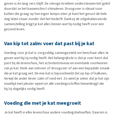
geven is én lang vers blijft. De stevige brokken ondersteunen het gebit
doordat ze het kauwinstinct stimuleren. Droogvoer is ideaal voor
katten die graag op hun eigen tempo eten: je kunt het gerust de hele
dag laten staan zonder dat het bederft. Dankzij de uitgebalanceerde
samenstelling krijgt je kat alles binnen wat hij nodig heeft voor een
gezond leven.
Van kip tot zalm: voer dat past bij je kat
Voeding voor je kat is zorgvuldig samengesteld om hem/haar alles te
geven wat hij/zij nodig heeft. Het belangrijkste is dat je voer kiest dat
past bij de levensfase, het activiteitsniveau en eventuele voorkeuren
van je kat. Denk aan natvoer of droogvoer of aan een bepaalde smaak
die je kat graag eet. De ene kat is bijvoorbeeld dol op kip of kalkoen,
terwijl de ander liever zalm of rund eet. Zo weet je zeker dat je kat zijn
maaltijd met plezier opeet en alle voedingsstoffen binnenkrijgt die
hij/zij dagelijks nodig heeft.
Voeding die met je kat meegroeit
Je kat heeft in elke levensfase andere voedingsbehoeften. Daarom is