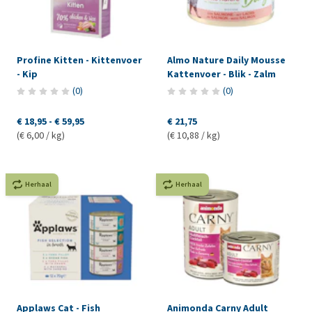
Profine Kitten - Kittenvoer
Almo Nature Daily Mousse
- Kip
Kattenvoer - Blik - Zalm
(
0
)
(
0
)
€ 18,95
-
€ 59,95
€ 21,75
(€ 6,00 / kg)
(€ 10,88 / kg)
Herhaal
Herhaal
Applaws Cat - Fish
Animonda Carny Adult