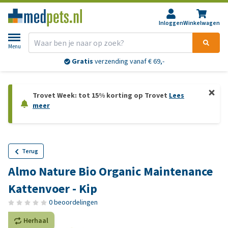
Inloggen
Winkelwagen
Menu
Gratis
verzending vanaf € 69,-
Trovet Week: tot 15% korting op Trovet
Lees
meer
Terug
Almo Nature Bio Organic Maintenance
Kattenvoer - Kip
0 beoordelingen
Herhaal