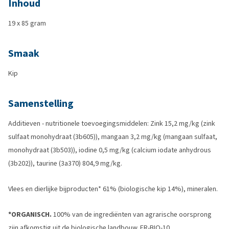
Inhoud
19 x 85 gram
Smaak
Kip
Samenstelling
Additieven - nutritionele toevoegingsmiddelen: Zink 15,2 mg/kg (zink
sulfaat monohydraat (3b605)), mangaan 3,2 mg/kg (mangaan sulfaat,
monohydraat (3b503)), iodine 0,5 mg/kg (calcium iodate anhydrous
(3b202)), taurine (3a370) 804,9 mg/kg.
Vlees en dierlijke bijproducten* 61% (biologische kip 14%), mineralen.
*ORGANISCH.
100% van de ingrediënten van agrarische oorsprong
zijn afkomstig uit de biologische landbouw. FR-BIO-10.