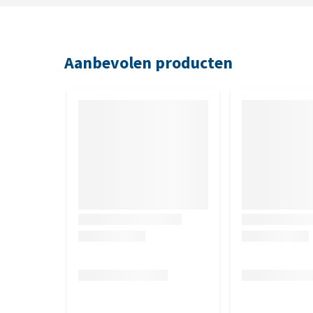
Vlees en dierlijke bijproducten (12% waarvan 4% kal
(forel 4%), mineralen, suiker, gist.
Mon Petit Intense Duo met Rund en Kip, met 
Aanbevolen producten
Vlees en dierlijke bijproducten (14% waarvan 4% kip
visbijproducten, mineralen, suiker, gist. met Kalko
kalkoen, 4% lever), plantaardige eiwitextracten, vis
en Lam: Vlees en dierlijke bijproducten (18% waarva
en visbijproducten, mineralen, suiker, gist.
Analytische bestanddelen
Analytische bestanddelen: Vocht: 81,5%, Eiwit: 12,0
Toevoegingsmiddelen
Toevoegingsmiddelen: Nutritionele toevoegingsmiddele
monohydraat: 8,3; Calciumjodaat, watervrij: 0,20; K