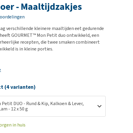
erproblemen
nd te zwaar wordt?
oer - Maaltijdzakjes
derdom en dementie
lp! Mijn hond plast in
eoordelingen
is. Wat nu?
ergewicht en conditie
kijk alles
ag verschillende kleinere maaltijden eet gedurende
ieren, pezen en botten
 heeft GOURMET™ Mon Petit duo ontwikkeld, een
uchtbaarheid
erheerlijke recepten, die twee smaken combineert
ikkeld is in kleine porties.
kijk alles
e
ct (4 varianten)
Petit DUO - Rund & Kip, Kalkoen & Lever,
am - 12 x 50 g
orgen in huis