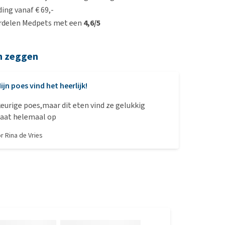
ing vanaf € 69,-
rdelen Medpets met een
4,6/5
n zeggen
ijn poes vind het heerlijk!
eurige poes,maar dit eten vind ze gelukkig
gaat helemaal op
or
Rina de Vries