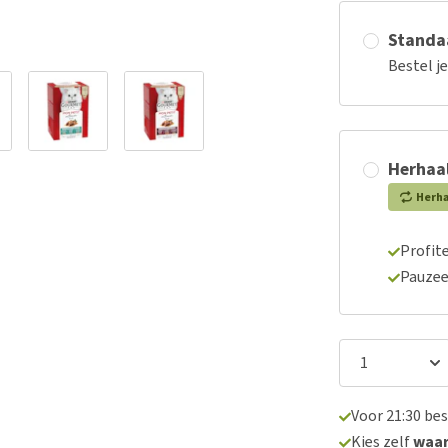
Standaa
Bestel j
Herhaal
Herh
Profite
Pauzee
Voor 21:30 be
Kies zelf
waa