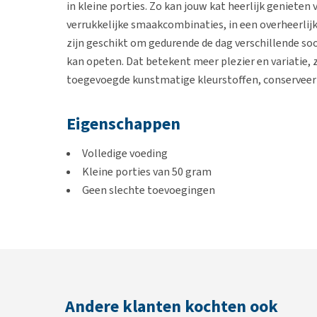
in kleine porties. Zo kan jouw kat heerlijk genieten 
verrukkelijke smaakcombinaties, in een overheerlijke
zijn geschikt om gedurende de dag verschillende soor
kan opeten. Dat betekent meer plezier en variatie, 
toegevoegde kunstmatige kleurstoffen, conservee
Eigenschappen
Volledige voeding
Kleine porties van 50 gram
Geen slechte toevoegingen
Inhoud
6 x 50 gram
Andere klanten kochten ook
Smaken