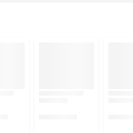
koen), plantaardige eiwitextracten, vis en visbijproducten
Kalkoen en Lever, met Gevogelte en Lam:
met Rund en Kip:
, 4% rund), plantaardige eiwitextracten, vis en
en en Lever: Vlees en dierlijke bijproducten (18% waarvan 4%
 en visbijproducten, mineralen, suiker, gist. met Gevogelte
n 4% gevogelte, 4% lam), plantaardige eiwitextracten, vis
%, Vetgehalte: 2,8%, Ruwe as: 1,6%, Ruwe celstof: 0,05%."
n: IE/kg: Vit. A: 720; Vit. D3: 110; mg/kg: IJzer(II)sulfaat-
oper(II)sulfaat-pentahydraat: 0,72; Mangaan(II)sulfaat-