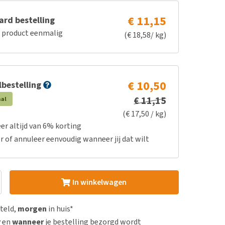
€ 11,15
rd bestelling
e product eenmalig
(€ 18,58/ kg)
€ 10,50
bestelling
€ 11,15
aal
(€ 17,50 / kg)
er altijd van 6% korting
r of annuleer eenvoudig wanneer jij dat wilt
In winkelwagen
steld,
morgen
in huis*
r
en
wanneer
je bestelling bezorgd wordt