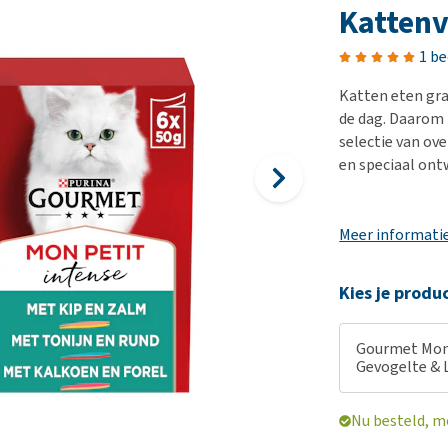
Bench
Nierproblemen
BARF
Ni
ho
er
Kattenv
Voer- en drinkbakken
Ouderdom en dementie
Puppy apotheek
Ou
He
nvoer
1 b
hu
Op reis en onderweg
Overgewicht en conditie
Vuurwerkangst
Ov
r
Be
Katten eten gra
Bekijk alles
Bekijk alles
Puppy benodigdheden
Sp
de dag. Daarom
Bekijk alles
Vr
selectie van ov
en speciaal ontw
Be
Meer informati
Kies je produ
Gourmet Mon 
Gevogelte & L
Nu besteld, m