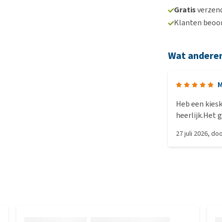
Gratis
verzend
Klanten beoo
Wat andere
M
Heb een kiesk
heerlijk.Het 
27 juli 2026
, do