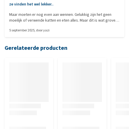
ze vinden het wel lekker..
Maar moeten er nog even aan wennen. Gelukkig zijn het geen
moeilijk of verwende katten en eten alles. Maar dit is wat grove
van structuur. Maar de gezamenlijke bak gaat schoon op.
5 september 2025
, door
yazi
Jammer dat er geen 800gr blikken zijn en 6 packs gemixt.
(Meerdere katten). 1 blik van 400gr gaat hier in 1 dag op met nog
wat van een nieuw blik. Dus gaat hard op. Misschien in de
Gerelateerde producten
toekomst. Zeker wel een aanrader, goede ingrediënten en
verhoudingen, krijgt op een voedingsvergelijkings site op alles 5
sterren, het hoogste dus.