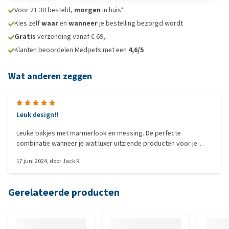
Voor 21:30 besteld,
morgen
in huis*
Kies zelf
waar
en
wanneer
je bestelling bezorgd wordt
Gratis
verzending vanaf € 69,-
Klanten beoordelen Medpets met een
4,6/5
Wat anderen zeggen
Leuk design!!
Leuke bakjes met marmerlook en messing. De perfecte
combinatie wanneer je wat luxer uitziende producten voor je
huisdier wilt halen en ook nog eens mooi oogt in bijv. de
17 juni 2024
, door
Jack R.
huiskamer.
Gerelateerde producten