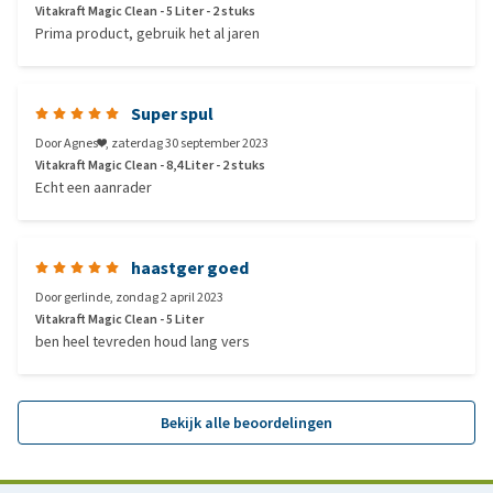
Vitakraft Magic Clean - 5 Liter - 2 stuks
Prima product, gebruik het al jaren
Super spul
Door
Agnes❤️
,
zaterdag 30 september 2023
Vitakraft Magic Clean - 8,4 Liter - 2 stuks
Echt een aanrader
haastger goed
Door
gerlinde
,
zondag 2 april 2023
Vitakraft Magic Clean - 5 Liter
ben heel tevreden houd lang vers
Bekijk alle beoordelingen