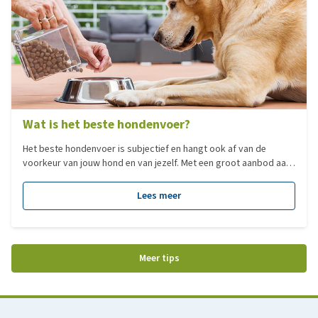
Wat is het beste hondenvoer?
Het beste hondenvoer is subjectief en hangt ook af van de
voorkeur van jouw hond en van jezelf. Met een groot aanbod aan
verschillende type voedingen, hebben we voor jou een overzicht
gemaakt van de populairste voedingen per categorie!
Lees meer
Meer tips