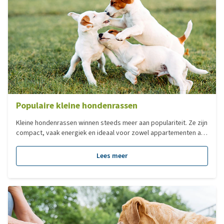
Populaire kleine hondenrassen
Kleine hondenrassen winnen steeds meer aan populariteit. Ze zijn
compact, vaak energiek en ideaal voor zowel appartementen als
grotere woningen. Maar welk ras past echt bij jou? In deze blog
duiken we in de wereld van populaire hondenrassen, hun
Lees meer
karaktereigenschappen en waar je op moet letten bij het kiezen
van een nieuwe hond.