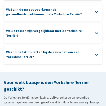
Wat zijn de meest voorkomende
gezondheidsproblemen bij de Yorkshire Terriër?
denkspelletjes
milde hondenshampoo
Welke rassen zijn vergelijkbaar met de Yorkshire
patella luxatie
Terriër?
poetsen van de tanden
tandproblemen
Waar moet ik op letten bij de aanschaf van een
Yorkshire Terriër?
Malthezer
: net als de Yorkie klein van stuk, met een lange,
zijdezachte vacht. Malthezers zijn over het algemeen iets rustiger
aanschaf
van aard.
Shih Tzu
: heeft eveneens een lange vacht en een aanhankelijk
staar
progressieve retina
Voor welk baasje is een Yorkshire Terriër
karakter, maar is vaak iets minder fel en waaks dan de Yorkie.
atrofie
geschikt?
Dwergkeeshond
(Pomeriaan): klein, levendig en alert, met een
andere vachtstructuur (dik en pluizig), maar net zo trouw aan zijn
De Yorkshire Terriër is een kleine, zelfverzekerde en levendige
gezelschapshond met een groot karakter. Hij is trouw aan zijn baasje,
eigenaar.