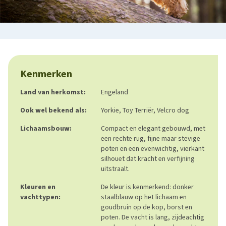
Kenmerken
Land van herkomst:
Engeland
Ook wel bekend als:
Yorkie, Toy Terriër, Velcro dog
Lichaamsbouw:
Compact en elegant gebouwd, met
een rechte rug, fijne maar stevige
poten en een evenwichtig, vierkant
silhouet dat kracht en verfijning
uitstraalt.
Kleuren en
De kleur is kenmerkend: donker
vachttypen:
staalblauw op het lichaam en
goudbruin op de kop, borst en
poten. De vacht is lang, zijdeachtig