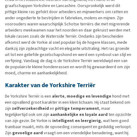
graafschappen Yorkshire en Lancashire. Oorspronkelijk werd dit
pittige kleine ras gefokt door arbeiders en mijnwerkers om ratten en
ander ongedierte te bestrijden in fabrieken, molens en mijnen. Zijn
voorouders waren waarschijnlijk Schotse terriërs die met migrerende
arbeiders meekwamen naar het noorden en daar gekruist werden met
lokale rassen zoals de Waterside Terriër. Ondanks zijn bescheiden
afkomst werd de Yorkie al snel populair bij de hogere klassen, mede
dankzij zijn zijdeachtige vacht en elegante uitstraling. Het ras groeide
uit tot een geliefde gezelschapshond en werd een symbool van stijl en
verfijning. Vandaag de dag is de Yorkshire Terriër wereldwijd een van
de populairste kleine hondenrassen en wordt hij gewaardeerd om zijn
moed, charme en aanhankelijkheid.
Karakter van de Yorkshire Terriër
De Yorkshire Terriër is een
alerte
,
moedige
en
levendige
hond met
een opvallend groot karakter in een klein lichaam. Hij staat bekend om
zijn
zelfverzekerdheid
en
pittige temperament
, maar
tegelijkertijd ook om zijn
aanhankelijke en loyale aard
ten opzichte
van zijn gezin. De Yorkie is
intelligent en leergierig
, wat hem goed
trainbaar maakt, mits de opvoeding consequent en geduldig verloopt.
Zijn
gevoelige aard
vraagt om een vriendelijke benadering, want hij