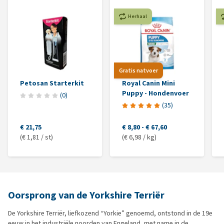
Herhaal
Gratis natvoer
Petosan Starterkit
Royal Canin Mini
Puppy - Hondenvoer
(
0
)
(
35
)
€ 21,75
€ 8,80
-
€ 67,60
(€ 1,81 / st)
(€ 6,98 / kg)
Oorsprong van de Yorkshire Terriër
De Yorkshire Terriër, liefkozend “Yorkie” genoemd, ontstond in de 19e
eeuw in het industriële noorden van Engeland, met name in de