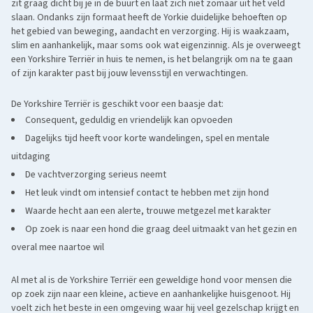
zit graag dicht bij je in de buurt en laat zich niet zomaar uit het veld
Cairn Terriër: een meer robuuste terriër, die minder sierlijk is dan
slaan. Ondanks zijn formaat heeft de Yorkie duidelijke behoeften op
de Yorkie, maar met een vergelijkbare zelfstandige en moedige
het gebied van beweging, aandacht en verzorging. Hij is waakzaam,
slim en aanhankelijk, maar soms ook wat eigenzinnig. Als je overweegt
aard.
een Yorkshire Terriër in huis te nemen, is het belangrijk om na te gaan
of zijn karakter past bij jouw levensstijl en verwachtingen.
De Yorkshire Terriër is geschikt voor een baasje dat:
Consequent, geduldig en vriendelijk kan opvoeden
Dagelijks tijd heeft voor korte wandelingen, spel en mentale
uitdaging
De vachtverzorging serieus neemt
Het leuk vindt om intensief contact te hebben met zijn hond
Waarde hecht aan een alerte, trouwe metgezel met karakter
Op zoek is naar een hond die graag deel uitmaakt van het gezin en
overal mee naartoe wil
Al met al is de Yorkshire Terriër een geweldige hond voor mensen die
op zoek zijn naar een kleine, actieve en aanhankelijke huisgenoot. Hij
voelt zich het beste in een omgeving waar hij veel gezelschap krijgt en