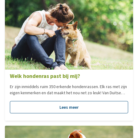
Welk hondenras past bij mij?
Er zijn inmiddels ruim 350 erkende hondenrassen. Elk ras met zijn
eigen kenmerken en dat maakt het nou net zo leuk! Van Duitse
Dog tot Chihuahua, elk hondenras heeft zijn eigen charme. Veel
mensen zoeken een hond op basis van het formaat. Dit zegt
Lees meer
echter niks over het karakter van een hond en dus ook niet of
deze bij je past, al is het natuurlijk minder verstandig om voor
een Sint Bernhard te kiezen als je in een klein appartement woont.