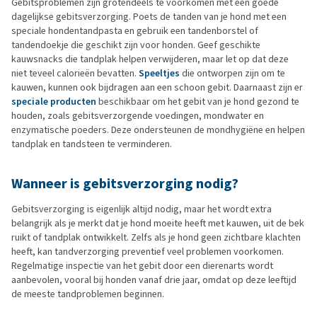
Gebitsproblemen zijn grotendeels te voorkomen met een goede
dagelijkse gebitsverzorging. Poets de tanden van je hond met een
speciale hondentandpasta en gebruik een tandenborstel of
tandendoekje die geschikt zijn voor honden. Geef geschikte
kauwsnacks die tandplak helpen verwijderen, maar let op dat deze
niet teveel calorieën bevatten.
Speeltjes
die ontworpen zijn om te
kauwen, kunnen ook bijdragen aan een schoon gebit. Daarnaast zijn er
speciale producten
beschikbaar om het gebit van je hond gezond te
houden, zoals gebitsverzorgende voedingen, mondwater en
enzymatische poeders. Deze ondersteunen de mondhygiëne en helpen
tandplak en tandsteen te verminderen.
Wanneer is gebitsverzorging nodig?
Gebitsverzorging is eigenlijk altijd nodig, maar het wordt extra
belangrijk als je merkt dat je hond moeite heeft met kauwen, uit de bek
ruikt of tandplak ontwikkelt. Zelfs als je hond geen zichtbare klachten
heeft, kan tandverzorging preventief veel problemen voorkomen.
Regelmatige inspectie van het gebit door een dierenarts wordt
aanbevolen, vooral bij honden vanaf drie jaar, omdat op deze leeftijd
de meeste tandproblemen beginnen.