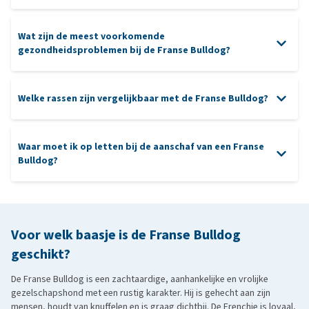
Wat zijn de meest voorkomende
gezondheidsproblemen bij de Franse Bulldog?
schoongemaakt
oren
Welke rassen zijn vergelijkbaar met de Franse Bulldog?
tanden
warmte
allergieën
nagels
Waar moet ik op letten bij de aanschaf van een Franse
entropion
Boston Terrier
: iets lichter gebouwd, maar vergelijkbaar qua
Bulldog?
energieniveau en expressieve kop.
aanschaf
patella luxatie
Mopshond
(Pug): aanhankelijk en speels, met eveneens een
korte snuit en compacte bouw.
Staffordshire Bull Terrier
: iets actiever, maar ook erg
Voor welk baasje is de Franse Bulldog
aanhankelijk en sterk mensgericht.
geschikt?
Cavalier King Charles Spaniël
: zachtaardig en rustig, met een
De Franse Bulldog is een zachtaardige, aanhankelijke en vrolijke
sociaal karakter en geschikt als gezinshond.
gezelschapshond met een rustig karakter. Hij is gehecht aan zijn
Engelse Bulldog
: rustiger en steviger, maar met vergelijkbare
mensen, houdt van knuffelen en is graag dichtbij. De Frenchie is loyaal,