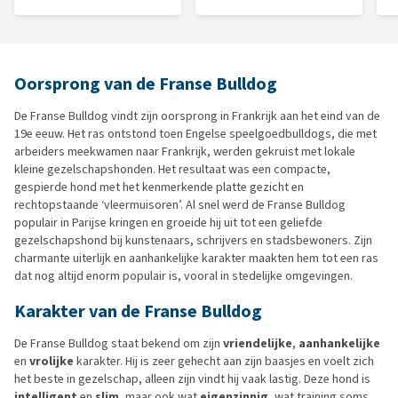
Oorsprong van de Franse Bulldog
De Franse Bulldog vindt zijn oorsprong in Frankrijk aan het eind van de
19e eeuw. Het ras ontstond toen Engelse speelgoedbulldogs, die met
arbeiders meekwamen naar Frankrijk, werden gekruist met lokale
kleine gezelschapshonden. Het resultaat was een compacte,
gespierde hond met het kenmerkende platte gezicht en
rechtopstaande ‘vleermuisoren’. Al snel werd de Franse Bulldog
populair in Parijse kringen en groeide hij uit tot een geliefde
gezelschapshond bij kunstenaars, schrijvers en stadsbewoners. Zijn
charmante uiterlijk en aanhankelijke karakter maakten hem tot een ras
dat nog altijd enorm populair is, vooral in stedelijke omgevingen.
Karakter van de Franse Bulldog
De Franse Bulldog staat bekend om zijn
vriendelijke
,
aanhankelijke
en
vrolijke
karakter. Hij is zeer gehecht aan zijn baasjes en voelt zich
het beste in gezelschap, alleen zijn vindt hij vaak lastig. Deze hond is
intelligent
en
slim
, maar ook wat
eigenzinnig
, wat training soms