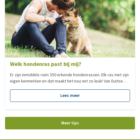
Welk hondenras past bij mij?
Er zijn inmiddels ruim 350 erkende hondenrassen. Elk ras met zijn
eigen kenmerken en dat maakt het nou net zo leuk! Van Duitse
Dog tot Chihuahua, elk hondenras heeft zijn eigen charme. Veel
mensen zoeken een hond op basis van het formaat. Dit zegt
Lees meer
echter niks over het karakter van een hond en dus ook niet of
deze bij je past, al is het natuurlijk minder verstandig om voor
een Sint Bernhard te kiezen als je in een klein appartement woont.
Meer tips