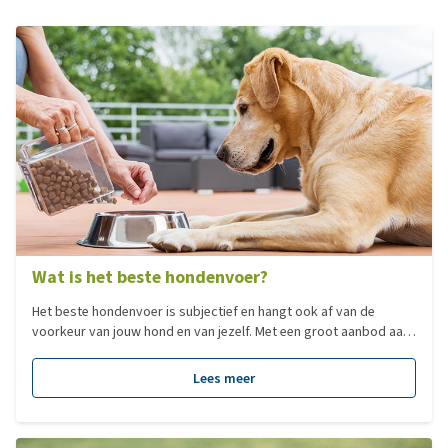
Wat is het beste hondenvoer?
Het beste hondenvoer is subjectief en hangt ook af van de
voorkeur van jouw hond en van jezelf. Met een groot aanbod aan
verschillende type voedingen, hebben we voor jou een overzicht
gemaakt van de populairste voedingen per categorie!
Lees meer