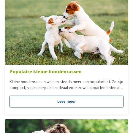
Populaire kleine hondenrassen
Kleine hondenrassen winnen steeds meer aan populariteit. Ze zijn
compact, vaak energiek en ideaal voor zowel appartementen als
grotere woningen. Maar welk ras past echt bij jou? In deze blog
duiken we in de wereld van populaire hondenrassen, hun
Lees meer
karaktereigenschappen en waar je op moet letten bij het kiezen
van een nieuwe hond.