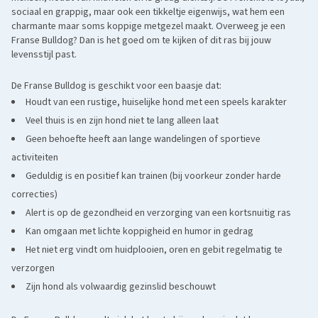
eigenschappen qua koppigheid en loyaliteit.
sociaal en grappig, maar ook een tikkeltje eigenwijs, wat hem een
charmante maar soms koppige metgezel maakt. Overweeg je een
Franse Bulldog? Dan is het goed om te kijken of dit ras bij jouw
levensstijl past.
De Franse Bulldog is geschikt voor een baasje dat:
Houdt van een rustige, huiselijke hond met een speels karakter
Veel thuis is en zijn hond niet te lang alleen laat
Geen behoefte heeft aan lange wandelingen of sportieve
activiteiten
Geduldig is en positief kan trainen (bij voorkeur zonder harde
correcties)
Alert is op de gezondheid en verzorging van een kortsnuitig ras
Kan omgaan met lichte koppigheid en humor in gedrag
Het niet erg vindt om huidplooien, oren en gebit regelmatig te
verzorgen
Zijn hond als volwaardig gezinslid beschouwt