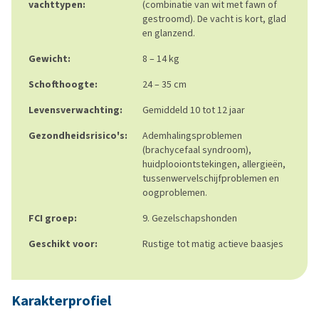
vachttypen:
(combinatie van wit met fawn of
gestroomd). De vacht is kort, glad
en glanzend.
Gewicht:
8 – 14 kg
Schofthoogte:
24 – 35 cm
Levensverwachting:
Gemiddeld 10 tot 12 jaar
Gezondheidsrisico's:
Ademhalingsproblemen
(brachycefaal syndroom),
huidplooiontstekingen, allergieën,
tussenwervelschijfproblemen en
oogproblemen.
FCI groep:
9. Gezelschapshonden
Geschikt voor:
Rustige tot matig actieve baasjes
Karakterprofiel