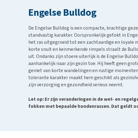
BARF
Hypoallergeen vo
Engelse Bulldog
Puppy apotheek
Biologisch honde
Vuurwerkangst
Vegan hondenvoe
De Engelse Bulldog is een compacte, krachtige gez
Bekijk alles
Snacks
standvastig karakter. Oorspronkelijk gefokt in Enge
het ras uitgegroeid tot een zachtaardige en loyale 
Bekijk alles
korte snuit en kenmerkende rimpels straalt de Bul
uit. Ondanks zijn stoere uiterlijk is de Engelse Bulld
aanhankelijk naar zijn gezin toe. Hij heeft geen gr
geniet van korte wandelingen en rustige momenten in
tolerante karakter maakt hem geschikt als gezinshon
zijn verzorging en gezondheid serieus neemt.
Let op: Er zijn veranderingen in de wet- en regel
fokken met bepaalde hondenrassen. Dat geldt ook