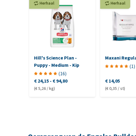
Herhaal
Herhaal
Hill's Science Plan -
Maxani Regula
Puppy - Medium - Kip
(
1
)
(
16
)
€ 24,15
-
€ 94,80
€ 14,05
(€ 5,26 / kg)
(€ 0,35 / st)