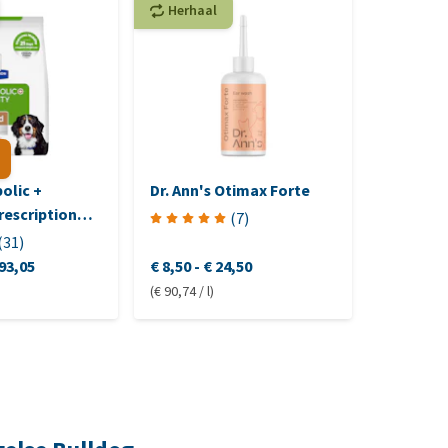
Herhaal
Herhaa
bolic +
Dr. Ann's Otimax Forte
Sanimal
Prescription
(
7
)
ne
(
31
)
93,05
€ 8,50
-
€ 24,50
€ 10,65
-
(€ 90,74 / l)
(€ 34,30 / l)