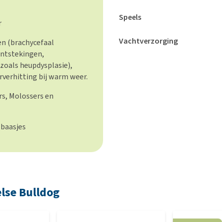
Speels
r
Vachtverzorging
n (brachycefaal
ontstekingen,
oals heupdysplasie),
verhitting bij warm weer.
rs, Molossers en
 baasjes
lse Bulldog