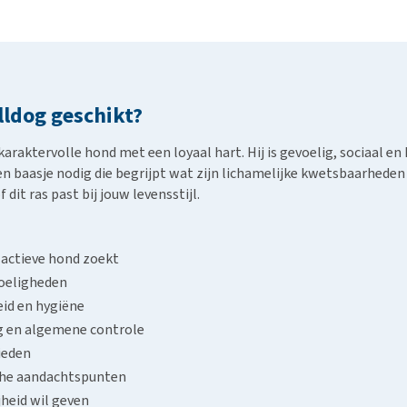
sociaal en aanhankelijk zoals de Bulldog.
lldog geschikt?
araktervolle hond met een loyaal hart. Hij is gevoelig, sociaal en 
l een baasje nodig die begrijpt wat zijn lichamelijke kwetsbaarhe
it ras past bij jouw levensstijl.
 actieve hond zoekt
voeligheden
id en hygiëne
g en algemene controle
ieden
sche aandachtspunten
jheid wil geven