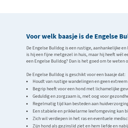
Staffordshire Bull Terriër
: atletischer, maar 
Voor welk baasje is de Engelse Bu
De Engelse Bulldog is een rustige, aanhankelijke en k
is hij een fijne metgezel in huis, maar hij heeft wé
een Engelse Bulldog? Dan is het goed om te weten of d
De Engelse Bulldog is geschikt voor een baasje dat:
Houdt van rustige wandelingen en geen extreem
Begrip heeft voor een hond met lichamelijke ge
Geduldig en zorgzaam is, met oog voor gezondhe
Regelmatig tijd kan besteden aan huidverzorgin
Een stabiele en prikkelarme leefomgeving kan b
Zich wil verdiepen in het ras en eventuele medi
Zijn hond als gezinslid ziet en hem liefde en nabi