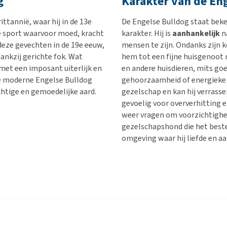
g
Karakter van de En
ttannië, waar hij in de 13e
De Engelse Bulldog staat bek
e sport waarvoor moed, kracht
karakter. Hij is
aanhankelijk
na
eze gevechten in de 19e eeuw,
mensen te zijn. Ondanks zijn k
ankzij gerichte fok. Wat
hem tot een fijne huisgenoot 
met een imposant uiterlijk en
en andere huisdieren, mits goed
 de moderne Engelse Bulldog
gehoorzaamheid of energieke ac
htige en gemoedelijke aard.
gezelschap en kan hij verrass
gevoelig voor oververhitting 
weer vragen om voorzichtighei
gezelschapshond die het beste 
omgeving waar hij liefde en aa