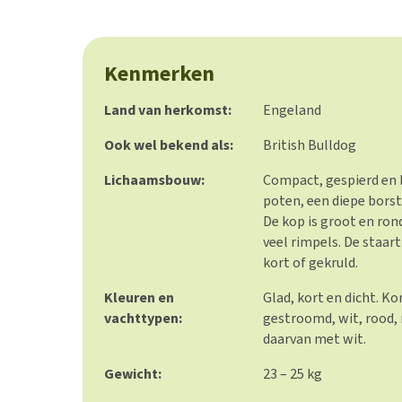
Kenmerken
Land van herkomst:
Engeland
Ook wel bekend als:
British Bulldog
Lichaamsbouw:
Compact, gespierd en
poten, een diepe borst
De kop is groot en ron
veel rimpels. De staar
kort of gekruld.
Kleuren en
Glad, kort en dicht. K
vachttypen:
gestroomd, wit, rood, 
daarvan met wit.
Gewicht:
23 – 25 kg