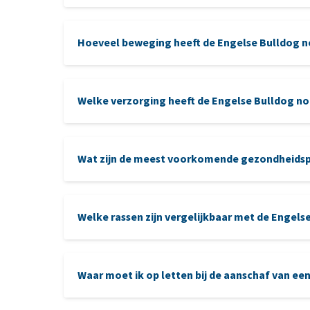
Hoeveel beweging heeft de Engelse Bulldog n
Welke verzorging heeft de Engelse Bulldog no
Wat zijn de meest voorkomende gezondheidsp
oren
gebit
Welke rassen zijn vergelijkbaar met de Engels
patella luxatie
Franse Bulldog
: kleiner en levendiger, maar
Waar moet ik op letten bij de aanschaf van ee
Boston Terriër
: compact, energiek en vriendel
Mopshond
(Pug): kleine gezelschapshond, soc
aan te sch