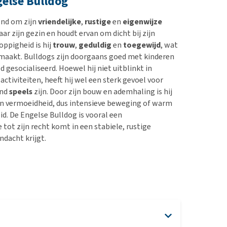
gelse Bulldog
end om zijn
vriendelijke
,
rustige
en
eigenwijze
ar zijn gezin en houdt ervan om dicht bij zijn
oppigheid is hij
trouw
,
geduldig
en
toegewijd
, wat
maakt. Bulldogs zijn doorgaans goed met kinderen
 gesocialiseerd. Hoewel hij niet uitblinkt in
tiviteiten, heeft hij wel een sterk gevoel voor
end
speels
zijn. Door zijn bouw en ademhaling is hij
en vermoeidheid, dus intensieve beweging of warm
d. De Engelse Bulldog is vooral een
tot zijn recht komt in een stabiele, rustige
ndacht krijgt.