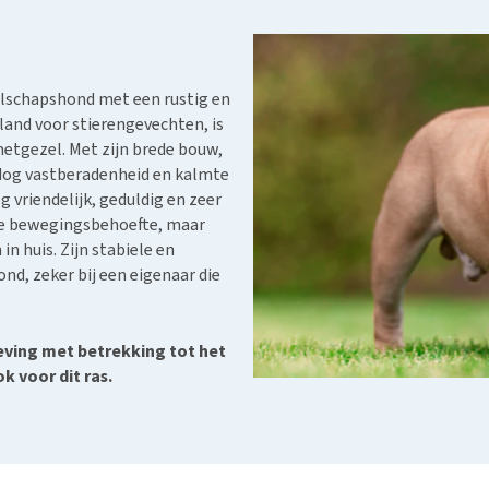
Bench
Nierproblemen
BARF
Ni
ho
er
Voer- en drinkbakken
Ouderdom en dementie
Puppy apotheek
Ou
He
nvoer
hu
Op reis en onderweg
Overgewicht en conditie
Vuurwerkangst
Ov
r
elschapshond met een rustig en
Be
Bekijk alles
Bekijk alles
Puppy benodigdheden
Sp
land voor stierengevechten, is
Bekijk alles
metgezel. Met zijn brede bouw,
Vr
ldog vastberadenheid en kalmte
Be
og vriendelijk, geduldig en zeer
ote bewegingsbehoefte, maar
 huis. Zijn stabiele en
d, zeker bij een eigenaar die
geving met betrekking tot het
 voor dit ras.