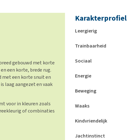
Karakterprofiel
Leergierig
Trainbaarheid
Sociaal
 breed gebouwd met korte
 en een korte, brede rug.
Energie
d met een korte snuit en
t is laag aangezet en vaak
Beweging
omt voor in kleuren zoals
Waaks
reekleurig of combinaties
Kindvriendelijk
Jachtinstinct