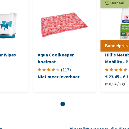
Herhaal
Bundelprijs
r Wipes
Aqua Coolkeeper
Hill's Meta
koelmat
Mobility - 
Diet - Cani
(
117
)
Niet meer leverbaar
€ 23,45
-
€ 1
(€ 8,04 / kg)