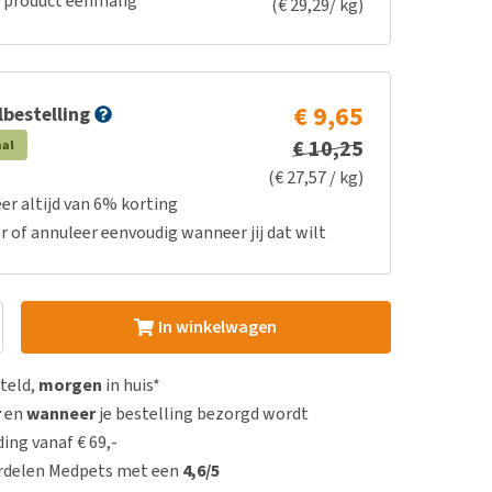
e product eenmalig
(€ 29,29/ kg)
€ 9,65
bestelling
€ 10,25
aal
(€ 27,57 / kg)
er altijd van 6% korting
r of annuleer eenvoudig wanneer jij dat wilt
In winkelwagen
steld,
morgen
in huis*
r
en
wanneer
je bestelling bezorgd wordt
ing vanaf € 69,-
rdelen Medpets met een
4,6/5