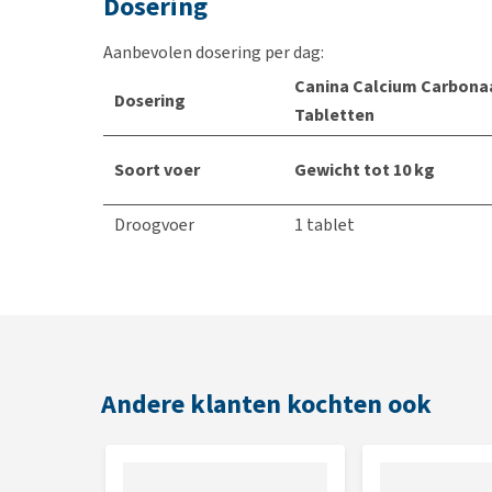
Dosering
Aanbevolen dosering per dag:
Canina Calcium Carbona
Dosering
Tabletten
Soort voer
Gewicht tot 10 kg
Droogvoer
1 tablet
Natvoer
1 tablet
Zelfgemaakt
2 tabletten
voedsel
Dosering drachtige/zogende teefjes
Andere klanten kochten ook
Vanaf de 30e dag van de zwangerschap, de dosis Ca