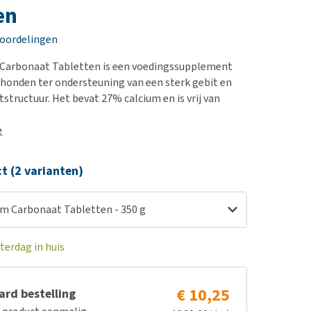
erproblemen
nd te zwaar wordt?
en
derdom en dementie
lp! Mijn hond plast in
eoordelingen
is. Wat nu?
ergewicht en conditie
kijk alles
 Carbonaat Tabletten is een voedingssupplement
ieren, pezen en botten
honden ter ondersteuning van een sterk gebit en
uchtbaarheid
structuur. Het bevat 27% calcium en is vrij van
kijk alles
e
ct (2 varianten)
um Carbonaat Tabletten - 350 g
terdag in huis
€ 10,25
rd bestelling