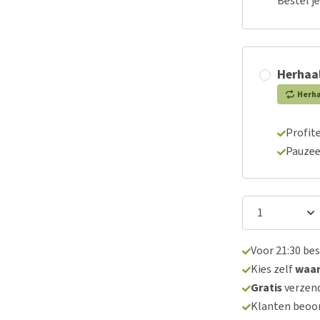
Bestel j
Herhaal
Herh
Profite
Pauzee
Voor 21:30 be
Kies zelf
waa
Gratis
verzend
Klanten beoo