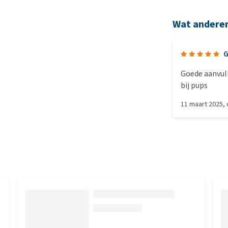
Wat andere
G
Goede aanvull
bij pups
11 maart 2025
,