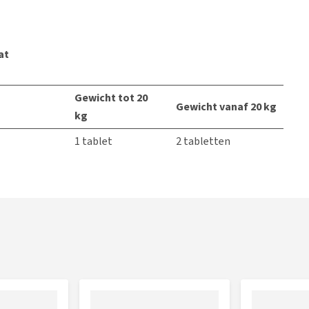
at
Gewicht tot 20
Gewicht vanaf 20 kg
kg
1 tablet
2 tabletten
2 tabletten
3 tabletten
3 tabletten
4 tabletten
nina Calcium Carbonaat verdubbelen.