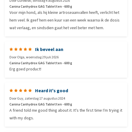
Door
Gurowski
,
dinsdag 4 augustus 2026
Canina Canhydrox GAG Tabletten - 600 g
Voor mijn hond, als hij kleine artroseaanvallen heeft, verlicht het
hem veel. Ik geef hem een kuur van een week waarna ik de dosis
wat verlaag, en sindsdien gaat het veel beter met hem.
Ik beveel aan
Door
Olga
,
woensdag 29 juli 2026
Canina Canhydrox GAG Tabletten - 600 g
Erg goed product!
Heard it's good
Door
Guy
,
zaterdag 17 augustus 2024
Canina Canhydrox GAG Tabletten - 600 g
A friend told me good thing about it. It's the first time I'm trying it
with my dogs.