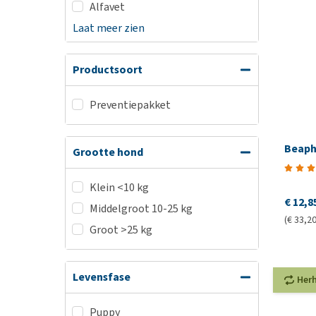
Alfavet
Laat meer zien
Productsoort
Preventiepakket
Beaph
Grootte hond
Klein <10 kg
€ 12,8
Middelgroot 10-25 kg
(€ 33,20 
Groot >25 kg
Levensfase
Her
Puppy