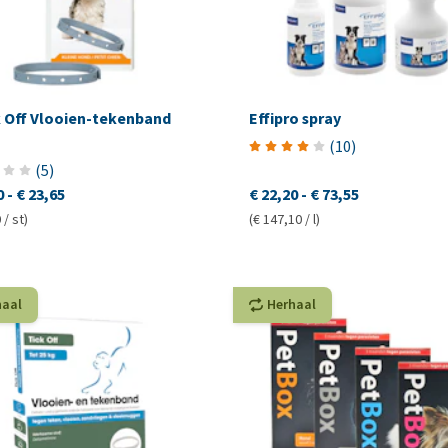
 Off Vlooien-tekenband
Effipro spray
(
10
)
(
5
)
0
-
€ 23,65
€ 22,20
-
€ 73,55
 / st)
(€ 147,10 / l)
haal
Herhaal