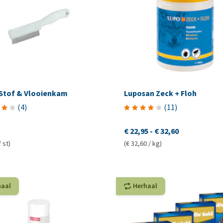
 Stof & Vlooienkam
Luposan Zeck + Floh
(
4
)
(
11
)
€ 22,95
-
€ 32,60
/ st)
(€ 32,60 / kg)
haal
Herhaal