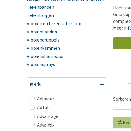
BARF
Hypoallergeen vo
Tekenbanden
Heeft jou
Puppy apotheek
Biologisch honde
Gelukkig
Tekentangen
Vuurwerkangst
complete
Vegan hondenvoe
Vlooien en teken tabletten
Meer inf
Bekijk alles
Vlooienbanden
Snacks
Vlooiendruppels
Bekijk alles
Vlooienkammen
Vlooienshampoos
Vlooiensprays
Merk
Adimere
Sorteren
AdTab
Advantage
Her
Advantix