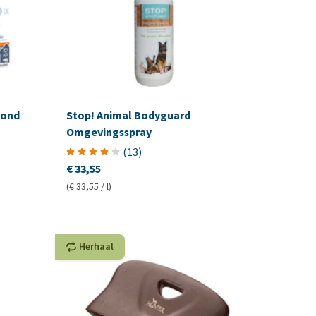
Hond
Stop! Animal Bodyguard
Omgevingsspray
(
13
)
€ 33,55
(€ 33,55 / l)
Herhaal