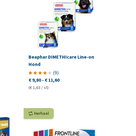
Beaphar DIMETHIcare Line-on
Hond
(
9
)
€ 9,80
-
€ 11,60
(€ 1,63 / st)
Herhaal