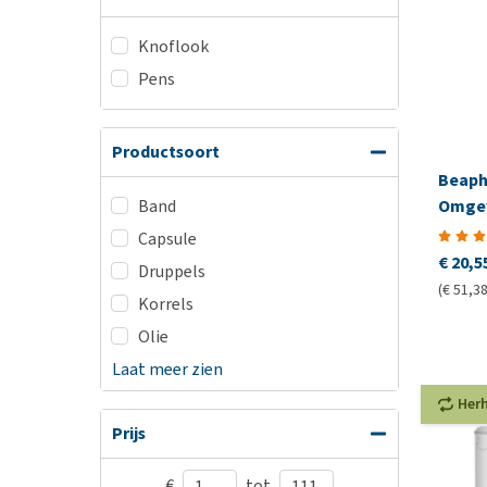
Knoflook
Pens
Productsoort
Beaph
Omgev
Band
Capsule
€ 20,5
Druppels
(€ 51,38 
Korrels
Olie
Laat meer zien
Her
Prijs
€
tot