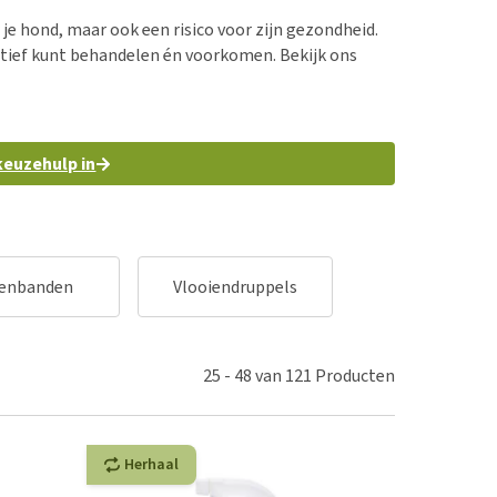
erproblemen
nd te zwaar wordt?
 je hond, maar ook een risico voor zijn gezondheid.
derdom en dementie
lp! Mijn hond plast in
ectief kunt behandelen én voorkomen. Bekijk ons
is. Wat nu?
ergewicht en conditie
kijk alles
ieren, pezen en botten
uchtbaarheid
 keuzehulp in
kijk alles
enbanden
Vlooiendruppels
Vlooienspray
25
-
48
van
121
Producten
Herhaal