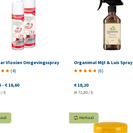
ar Vlooien Omgevingsspray
Organimal Mijt & Luis Spray
(
4
)
(
6
)
5
-
€ 16,60
€ 18,20
/ l)
(€ 72,80 / l)
haal
Herhaal