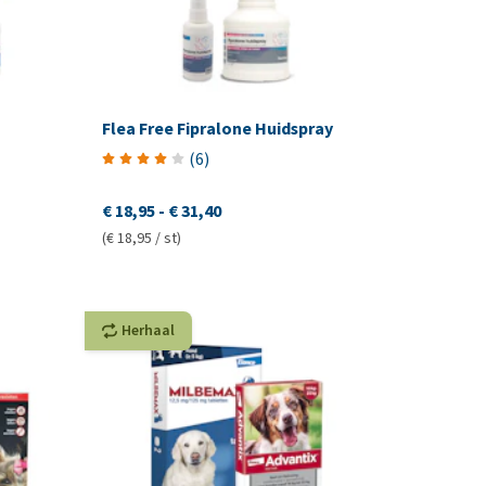
Flea Free Fipralone Huidspray
(
6
)
€ 18,95
-
€ 31,40
(€ 18,95 / st)
Herhaal