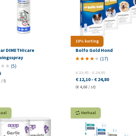
10% korting
ar DIMETHIcare
Bolfo Gold Hond
ingsspray
(
17
)
(
5
)
€ 13,45
-
€ 24,80
5
€ 12,10
-
€ 24,80
/ l)
(€ 4,68 / st)
haal
Herhaal