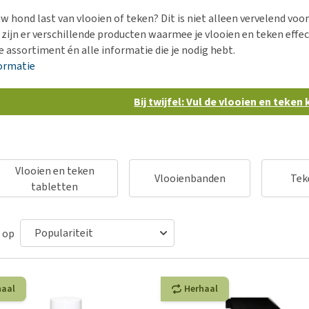
Bench
Nierproblemen
BARF
Ni
ho
er
w hond last van vlooien of teken? Dit is niet alleen vervelend voor
Voer- en drinkbakken
Ouderdom en dementie
Puppy apotheek
Ou
He
nvoer
 zijn er verschillende producten waarmee je vlooien en teken eff
hu
Op reis en onderweg
Overgewicht en conditie
Vuurwerkangst
Ov
 assortiment én alle informatie die je nodig hebt.
r
Be
ormatie
Bekijk alles
Bekijk alles
Puppy benodigdheden
Sp
Bekijk alles
Vr
Bij twijfel: Vul de vlooien en teken
Be
Vlooien en teken
Vlooienbanden
Tek
tabletten
 op
haal
Herhaal