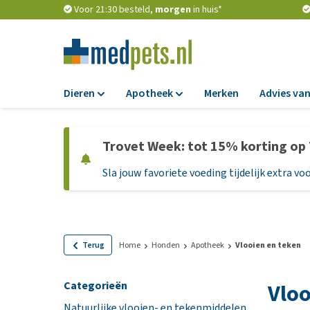
Voor 21:30 besteld,
morgen
in huis*
Dieren
Apotheek
Merken
Advies van
Voer
Apotheek
Trovet Week: tot 15% korting op
Hondenbrokken
Vlooien en teken
Sla jouw favoriete voeding tijdelijk extra voo
Natvoer
Ontworming
Dieetvoer
Medicijnen en
supplementen
Standaardvoer
Probiotica en we
Graanvrij honden
Terug
Home
Honden
Apotheek
Vlooien en teken
Vitamines en min
Puppyvoer en sna
Categorieën
Vloo
Medische benodi
Glutenvrij honden
Natuurlijke vlooien- en tekenmiddelen