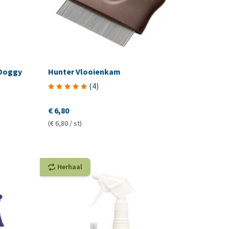
 Doggy
Hunter Vlooienkam
(
4
)
€ 6,80
(€ 6,80 / st)
Herhaal