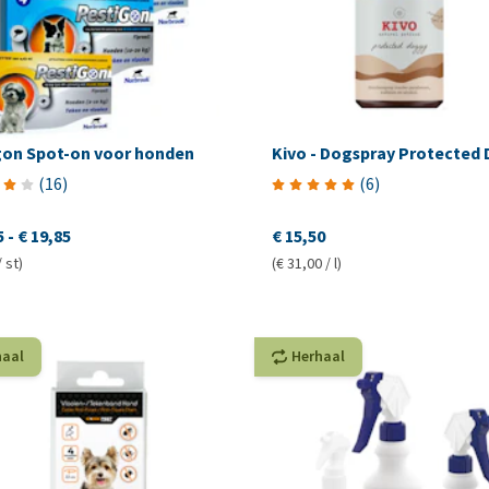
gon Spot-on voor honden
Kivo - Dogspray Protected
(
16
)
(
6
)
5
-
€ 19,85
€ 15,50
/ st)
(€ 31,00 / l)
haal
Herhaal