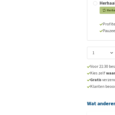
Herhaal
Herh
Profite
Pauzee
Voor 21:30 be
Kies zelf
waa
Gratis
verzend
Klanten beoo
Wat andere