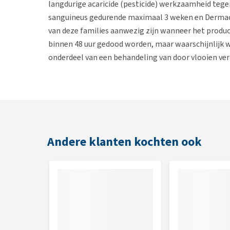
langdurige acaricide (pesticide) werkzaamheid teg
sanguineus gedurende maximaal 3 weken en Dermace
van deze families aanwezig zijn wanneer het produc
binnen 48 uur gedood worden, maar waarschijnlijk 
onderdeel van een behandeling van door vlooien vero
vastgesteld is.
Wijze van toediening
Houd het pipet rechtop.
Tik op het smalle gedeelte van het pipet om ervoo
Andere klanten kochten ook
Duw het afbreekbare deel van het topje van de pip
Duw de vacht tussen de schouderbladen op zij totd
Plaats het topje van het pipet op de huid en knij
de huid aan te brengen.
Dosering