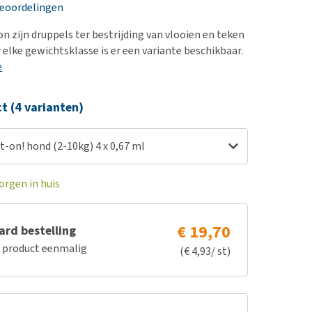
erproblemen
nd te zwaar wordt?
beoordelingen
derdom en dementie
lp! Mijn hond plast in
n zijn druppels ter bestrijding van vlooien en teken
is. Wat nu?
ergewicht en conditie
 elke gewichtsklasse is er een variante beschikbaar.
kijk alles
e
ieren, pezen en botten
uchtbaarheid
ct (4 varianten)
kijk alles
-on! hond (2-10kg) 4 x 0,67 ml
orgen in huis
€ 19,70
rd bestelling
e product eenmalig
(€ 4,93/ st)