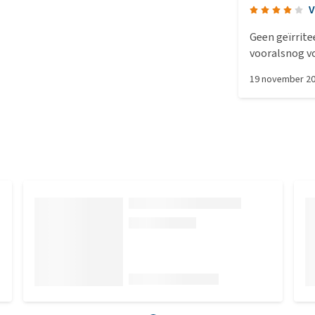
V
Geen geïrrite
vooralsnog vo
19 november 2