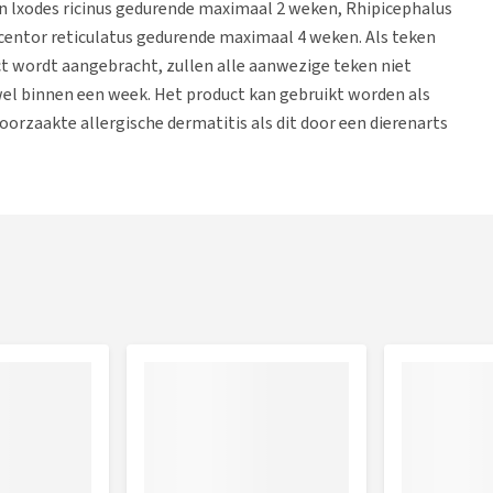
en lxodes ricinus gedurende maximaal 2 weken, Rhipicephalus
ntor reticulatus gedurende maximaal 4 weken. Als teken
t wordt aangebracht, zullen alle aanwezige teken niet
wel binnen een week. Het product kan gebruikt worden als
orzaakte allergische dermatitis als dit door een dierenarts
r te zorgen dat de inhoud onderin het pipet zit.
et langs de stippellijn naar achteren.
at de huid zichtbaar is.
p zachtjes om de gehele inhoud op een of twee plaatsen op