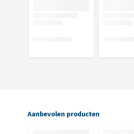
Welk pipet mag ik mijn hond geven?
Gewichtsklasse
Honden 2 - 10 kg
Honden van 10 - 20 kg
Honden van 20 - 40 kg
Honden van 40 - 60 kg
Bijwerkingen
Indien het product opgelikt wordt, kan een korte pe
zeldzame, vermoedelijke bijwerkingen werden voorb
Aanbevolen producten
(huidverkleuring, plaatselijke alopecia, pruritus, 
Niet over doseren. Indien je ernstige bijwerkingen o