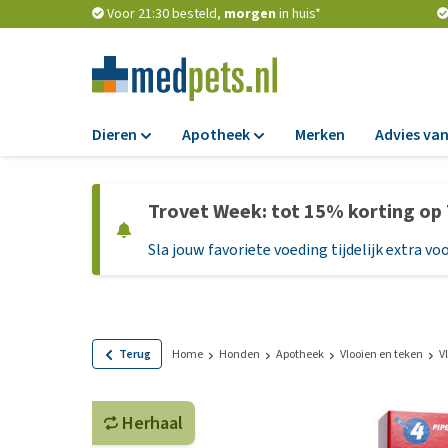
Voor 21:30 besteld,
morgen
in huis*
Dieren
Apotheek
Merken
Advies van
Voer
Apotheek
Trovet Week: tot 15% korting op
Hondenbrokken
Vlooien en teken
Sla jouw favoriete voeding tijdelijk extra voo
Natvoer
Ontworming
Dieetvoer
Medicijnen en
supplementen
Standaardvoer
Probiotica en we
Graanvrij honden
Terug
Home
Honden
Apotheek
Vlooien en teken
V
Vitamines en min
Puppyvoer en sna
Medische benodi
Herhaal
Glutenvrij honden