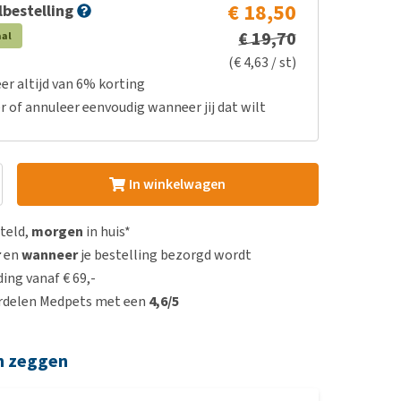
€ 18,50
bestelling
€ 19,70
aal
(€ 4,63 / st)
er altijd van 6% korting
r of annuleer eenvoudig wanneer jij dat wilt
In winkelwagen
steld,
morgen
in huis*
r
en
wanneer
je bestelling bezorgd wordt
ing vanaf € 69,-
rdelen Medpets met een
4,6/5
n zeggen