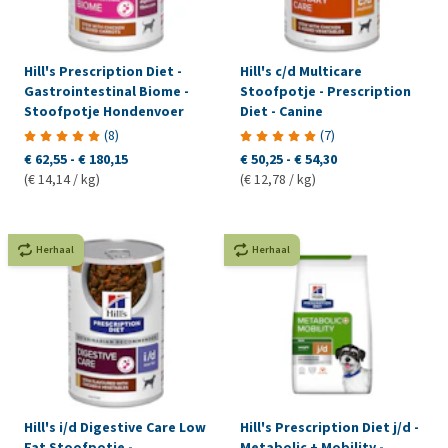
Hill's Prescription Diet -
Hill's c/d Multicare
Gastrointestinal Biome -
Stoofpotje - Prescription
Stoofpotje Hondenvoer
Diet - Canine
(
8
)
(
7
)
€ 62,55
-
€ 180,15
€ 50,25
-
€ 54,30
(€ 14,14 / kg)
(€ 12,78 / kg)
Herhaal
Herhaal
Hill's i/d Digestive Care Low
Hill's Prescription Diet j/d -
Fat Stoofpotje -
Metabolic + Mobility -