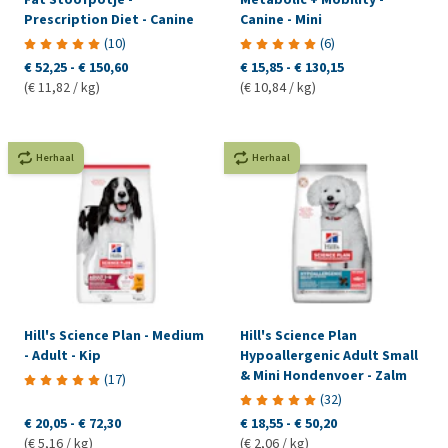
Prescription Diet - Canine
Canine - Mini
(
10
)
(
6
)
€ 52,25
-
€ 150,60
€ 15,85
-
€ 130,15
(€ 11,82 / kg)
(€ 10,84 / kg)
Herhaal
Herhaal
Hill's Science Plan - Medium
Hill's Science Plan
- Adult - Kip
Hypoallergenic Adult Small
& Mini Hondenvoer - Zalm
(
17
)
(
32
)
€ 20,05
-
€ 72,30
€ 18,55
-
€ 50,20
(€ 5,16 / kg)
(€ 2,06 / kg)