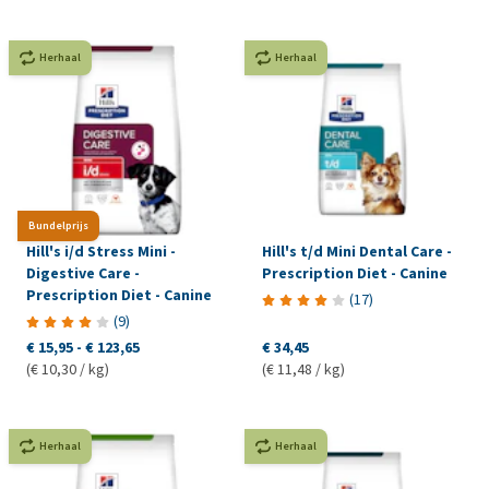
Herhaal
Herhaal
Bundelprijs
Hill's i/d Stress Mini -
Hill's t/d Mini Dental Care -
Digestive Care -
Prescription Diet - Canine
Prescription Diet - Canine
(
17
)
(
9
)
€ 15,95
-
€ 123,65
€ 34,45
(€ 10,30 / kg)
(€ 11,48 / kg)
Herhaal
Herhaal