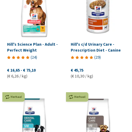
Hill's Science Plan - Adult -
Hill's c/d Urinary Care -
Perfect Weight
Prescription Diet - Canine
(
24
)
(
29
)
€ 16,65
-
€ 75,10
€ 45,75
(€ 6,26 / kg)
(€ 10,30 / kg)
Herhaal
Herhaal