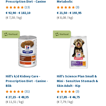
Prescription Diet - Canine
Metabolic
(
13
)
(
3
)
€ 92,90
-
€ 182,10
€ 21,50
-
€ 193,95
(€ 7,58 / kg)
(€ 8,08 / kg)
Herhaal
Herhaal
Hill's k/d Kidney Care -
Hill's Science Plan Small &
Prescription Diet - Canine -
Mini - Sensitive Stomach &
Blik
Skin Adult - Kip
(
31
)
(
3
)
€ 27,15
-
€ 48,35
€ 17,05
-
€ 46,75
(€ 11,51 / kg)
(€ 7,79 / kg)