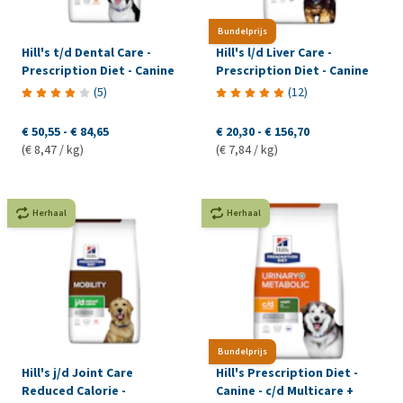
Bundelprijs
Hill's t/d Dental Care -
Hill's l/d Liver Care -
Prescription Diet - Canine
Prescription Diet - Canine
(
5
)
(
12
)
€ 50,55
-
€ 84,65
€ 20,30
-
€ 156,70
(€ 8,47 / kg)
(€ 7,84 / kg)
Herhaal
Herhaal
Bundelprijs
Hill's j/d Joint Care
Hill's Prescription Diet -
Reduced Calorie -
Canine - c/d Multicare +