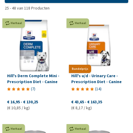
25
-
48
van
118
Producten
Herhaal
Herhaal
Bundelprijs
Hill's Derm Complete Mini -
Hill's u/d - Urinary Care -
Prescription Diet - Canine
Prescription Diet - Canine
(
7
)
(
14
)
€ 16,95
-
€ 130,25
€ 43,65
-
€ 163,35
(€ 10,85 / kg)
(€ 8,17 / kg)
Herhaal
Herhaal