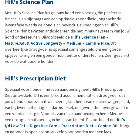
Hill’s Science Plan
Met Hill’s Science Plan krijgt jouw hond een voeding die perfect in
balans is en bijdraagt aan een optimale gezondheid, ongeacht de
levensfase waarin de hond zich bevindt. De voedingen van Hill’s
Science Plan bevatten antioxidanten die het immuunsysteem van jouw
hond ondersteunen. Bijvoorbeeld de
Hill’s Science Plan –
Mature/Adult Active Longevity – Medium – Lamb & Rice
. Dit
overheerlijke droogvoer is speciaal samengesteld om een goede
spijsvertering en een goede mobiliteit te ondersteunen. Zeer geschikt
voor de wat oudere honden.
Hill’s Prescription Diet
Speciaal voor honden met een aandoening heeft Hill’s Prescription
Diet ontwikkeld. Dit is een breed assortiment nat- en droogvoer dat
jouw hond ondersteunt wanneer hij last heeft van de urinewegen, huid,
vacht, lever, het maag- en darmstelsel, de gewrichten, overgewicht of
een voedselallergie. Voor elk van deze aandoeningen heeft Medpets
een droog- en natvoeding in het assortiment. Bijvoorbeeld de
Hill’s
i/d Low Fat – Digestive Care – Prescription Diet – Canine
. Dit droog-
en natvoer is speciaal ontwikkeld voor honden met een laag