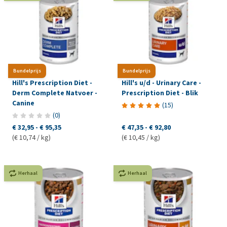
Bundelprijs
Bundelprijs
Hill's Prescription Diet -
Hill's u/d - Urinary Care -
Derm Complete Natvoer -
Prescription Diet - Blik
Canine
(
15
)
(
0
)
€ 32,95
-
€ 95,35
€ 47,35
-
€ 92,80
(€ 10,74 / kg)
(€ 10,45 / kg)
Herhaal
Herhaal