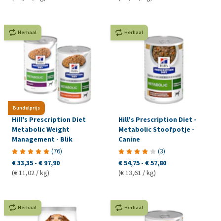
Herhaal
Herhaal
Bundelprijs
Hill's Prescription Diet
Hill's Prescription Diet -
Metabolic Weight
Metabolic Stoofpotje -
Management - Blik
Canine
(
76
)
(
3
)
€ 33,35
-
€ 97,90
€ 54,75
-
€ 57,80
(€ 11,02 / kg)
(€ 13,61 / kg)
Herhaal
Herhaal