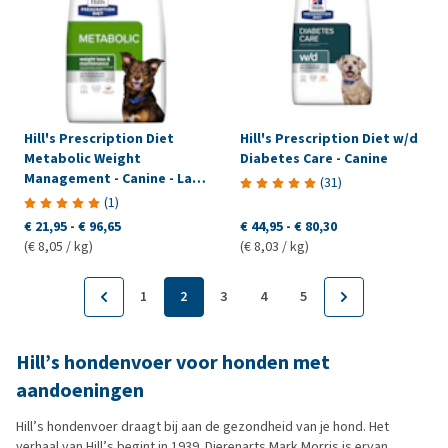
Hill's Prescription Diet
Hill's Prescription Diet w/d
Metabolic Weight
Diabetes Care - Canine
Management - Canine - Lam
(
31
)
& Rijst
(
1
)
€ 21,95
-
€ 96,65
€ 44,95
-
€ 80,30
(€ 8,05 / kg)
(€ 8,03 / kg)
1
2
3
4
5
Hill’s hondenvoer voor honden met
aandoeningen
Hill’s hondenvoer draagt bij aan de gezondheid van je hond. Het
verhaal van Hill’s begint in 1939. Dierenarts Mark Morris is ervan