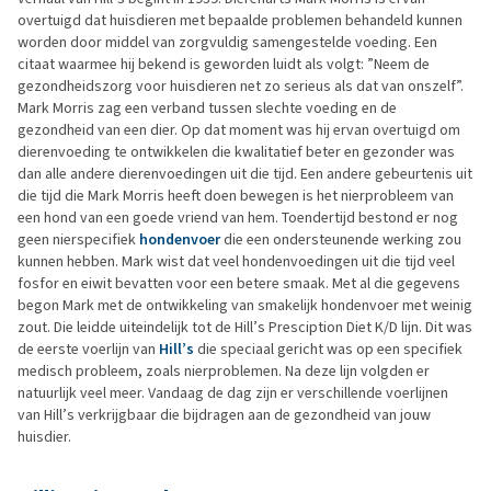
overtuigd dat huisdieren met bepaalde problemen behandeld kunnen
worden door middel van zorgvuldig samengestelde voeding. Een
citaat waarmee hij bekend is geworden luidt als volgt: ”Neem de
gezondheidszorg voor huisdieren net zo serieus als dat van onszelf”.
Mark Morris zag een verband tussen slechte voeding en de
gezondheid van een dier. Op dat moment was hij ervan overtuigd om
dierenvoeding te ontwikkelen die kwalitatief beter en gezonder was
dan alle andere dierenvoedingen uit die tijd. Een andere gebeurtenis uit
die tijd die Mark Morris heeft doen bewegen is het nierprobleem van
een hond van een goede vriend van hem. Toendertijd bestond er nog
geen nierspecifiek
hondenvoer
die een ondersteunende werking zou
kunnen hebben. Mark wist dat veel hondenvoedingen uit die tijd veel
fosfor en eiwit bevatten voor een betere smaak. Met al die gegevens
begon Mark met de ontwikkeling van smakelijk hondenvoer met weinig
zout. Die leidde uiteindelijk tot de Hill’s Presciption Diet K/D lijn. Dit was
de eerste voerlijn van
Hill’s
die speciaal gericht was op een specifiek
medisch probleem, zoals nierproblemen. Na deze lijn volgden er
natuurlijk veel meer. Vandaag de dag zijn er verschillende voerlijnen
van Hill’s verkrijgbaar die bijdragen aan de gezondheid van jouw
huisdier.