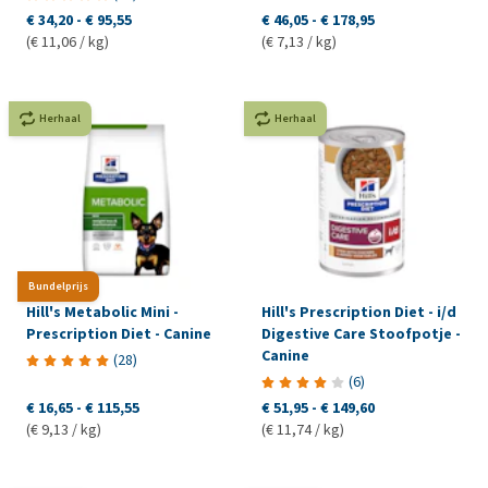
€ 34,20
-
€ 95,55
€ 46,05
-
€ 178,95
(€ 11,06 / kg)
(€ 7,13 / kg)
Herhaal
Herhaal
Bundelprijs
Hill's Metabolic Mini -
Hill's Prescription Diet - i/d
Prescription Diet - Canine
Digestive Care Stoofpotje -
Canine
(
28
)
(
6
)
€ 16,65
-
€ 115,55
€ 51,95
-
€ 149,60
(€ 9,13 / kg)
(€ 11,74 / kg)