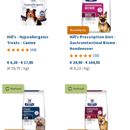
Bundelprijs
Hill's - Hypoallergenic
Hill's Prescription Diet -
Treats - Canine
Gastrointestinal Biome -
Hondenvoer
(
64
)
(
38
)
€ 6,20
-
€ 17,85
€ 24,90
-
€ 164,55
(€ 29,75 / kg)
(€ 8,23 / kg)
Herhaal
Herhaal