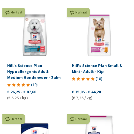
Herhaal
Herhaal
Hill's Science Plan
Hill's Science Plan Small &
Hypoallergenic Adult
Mini - Adult - Kip
Medium Hondenvoer - Zalm
(
18
)
(
19
)
€ 26,25
-
€ 87,60
€ 15,05
-
€ 44,20
(€ 6,25 / kg)
(€ 7,36 / kg)
Herhaal
Herhaal