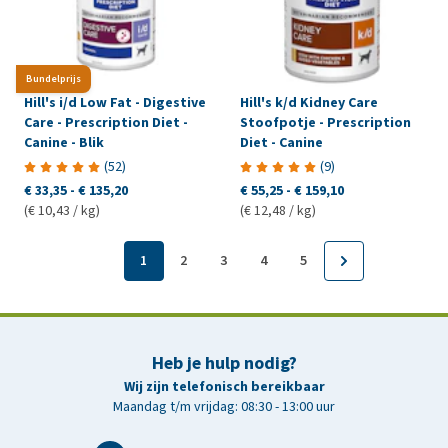
Bundelprijs
Hill's i/d Low Fat - Digestive
Hill's k/d Kidney Care
Care - Prescription Diet -
Stoofpotje - Prescription
Canine - Blik
Diet - Canine
(
52
)
(
9
)
€ 33,35
-
€ 135,20
€ 55,25
-
€ 159,10
(€ 10,43 / kg)
(€ 12,48 / kg)
1
2
3
4
5
Heb je hulp nodig?
Wij zijn telefonisch bereikbaar
Maandag t/m vrijdag: 08:30 - 13:00 uur