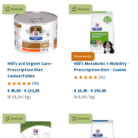
Herhaal
Herhaal
Bundelprijs
Hill's a/d Urgent Care -
Hill's Metabolic + Mobility -
Prescription Diet -
Prescription Diet - Canine
Canine/Feline
(
31
)
(
40
)
€ 45,85
-
€ 132,05
€ 23,45
-
€ 193,05
(€ 18,34 / kg)
(€ 8,04 / kg)
Herhaal
Herhaal