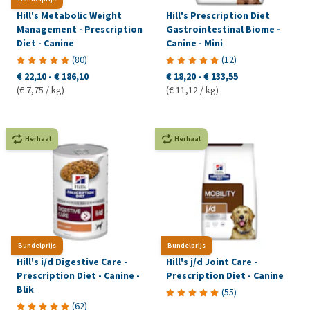
Hill's Metabolic Weight
Hill's Prescription Diet
Management - Prescription
Gastrointestinal Biome -
Diet - Canine
Canine - Mini
(
80
)
(
12
)
€ 22,10
-
€ 186,10
€ 18,20
-
€ 133,55
(€ 7,75 / kg)
(€ 11,12 / kg)
Herhaal
Herhaal
Bundelprijs
Bundelprijs
Hill's i/d Digestive Care -
Hill's j/d Joint Care -
Prescription Diet - Canine -
Prescription Diet - Canine
Blik
(
55
)
(
62
)