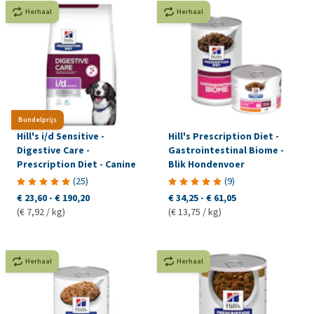
Herhaal
Herhaal
Bundelprijs
Hill's i/d Sensitive -
Hill's Prescription Diet -
Digestive Care -
Gastrointestinal Biome -
Prescription Diet - Canine
Blik Hondenvoer
(
25
)
(
9
)
€ 23,60
-
€ 190,20
€ 34,25
-
€ 61,05
(€ 7,92 / kg)
(€ 13,75 / kg)
Herhaal
Herhaal