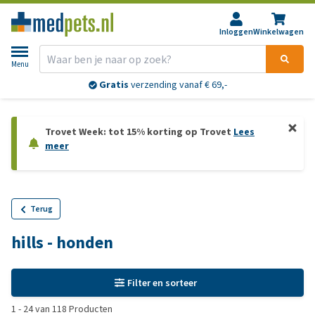
Inloggen
Winkelwagen
Menu
Gratis
verzending vanaf € 69,-
Trovet Week: tot 15% korting op Trovet
Lees
meer
Terug
hills - honden
Filter en sorteer
1
-
24
van
118
Producten