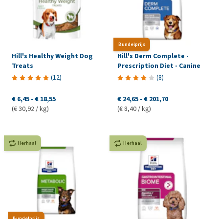
Bundelprijs
Hill's Healthy Weight Dog
Hill's Derm Complete -
Treats
Prescription Diet - Canine
(
12
)
(
8
)
€ 6,45
-
€ 18,55
€ 24,65
-
€ 201,70
(€ 30,92 / kg)
(€ 8,40 / kg)
Herhaal
Herhaal
Bundelprijs