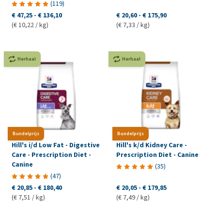
(
119
)
€ 47,25
-
€ 136,10
€ 20,60
-
€ 175,90
(€ 10,22 / kg)
(€ 7,33 / kg)
Herhaal
Herhaal
Bundelprijs
Bundelprijs
Hill's i/d Low Fat - Digestive
Hill's k/d Kidney Care -
Care - Prescription Diet -
Prescription Diet - Canine
Canine
(
35
)
(
47
)
€ 20,85
-
€ 180,40
€ 20,05
-
€ 179,85
(€ 7,51 / kg)
(€ 7,49 / kg)