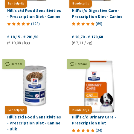
Bundelprijs
Bundelprijs
Hill's z/d Food Sensitivities
Hill's i/d Digestive Care -
- Prescription Diet - Canine
Prescription Diet - Canine
(
128
)
(
69
)
€ 18,15
-
€ 201,50
€ 20,70
-
€ 170,60
(€ 10,08 / kg)
(€ 7,11 / kg)
Herhaal
Herhaal
Bundelprijs
Bundelprijs
Hill's z/d Food Sensitivities
Hill's c/d Urinary Care -
- Prescription Diet - Canine
Prescription Diet
- Blik
(
34
)