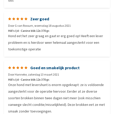
dus
Zeer goed
Door
G van Rossum
,
woensdag 18 augustus 2021
Hill's l/d - Canine blik 12x 370 gr.
Hond eet het zeer graag en gaat er erg goed op! Heeft een lever
probleem en is hierdoor weer helemaal aangesterkt voor een
toekomstige operatie
Goed en smakelijk product
Door
Hanneke
,
zaterdag 13 maart 2021
Hill's l/d - Canine blik 12x 370 gr.
Onze hond met levershunt is enorm opgeknapt: ze is voldoende
aangesterkt voor de operatie hiervoor. Eerder at ze diverse
soorten brokken binnen twee dagen niet meer (ook misschien
vanwege slecht conditie/misselijkheid). Deze brokken eet ze met
smaak zonder toevoegingen.