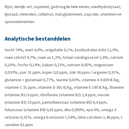
Rijst, dierlijk vet, sojameel, gedroogde hele eieren, eiwithydrolysaat,
lijnzaad, mineralen, cellulose, maïsglutenmeel, soja-olie, vitaminen en
sporenelementen.
Analytische bestanddelen
Vocht 74%, eiwit 4,9%, vetgehalte 6,1%, koolhydraten (nfe) 12,9%,
ruwe celstof 0,7%, ruwe as 1,3%, totaal voedingsvezel 1,6%, calcium
0,18%, fosfor 0,14%, kalium 0,23%, natrium 0,05%, magnesium
0,033%, ijzer 31 ppm, koper 0,8 ppm, zink 36 ppm, l-arginine 0,31%,
glutamine + glutamaat 0,77%, taurine 0,03%, vitamine A 8.869 IE/kg,
vitamine C 31 ppm, vitamine D 361 IE/kg, vitamine E 195 IE/kg, thiamine
(vitamine B1) 6 ppm, riboflavine (vitamine B2) 2,4 ppm, niacine
(vitamine B3) 19 ppm, pantotheenzuur (vitamine B5) 6,4 ppm,
foliumzuur (vitamine B9) 0,63 ppm, dha 0,009%, epa 0%, omega 3-
vetzuren 0,31%, omega 6-vetzuren 1,54%, bèta-caroteen 1,46 ppm, l-
carnitine 83 ppm.