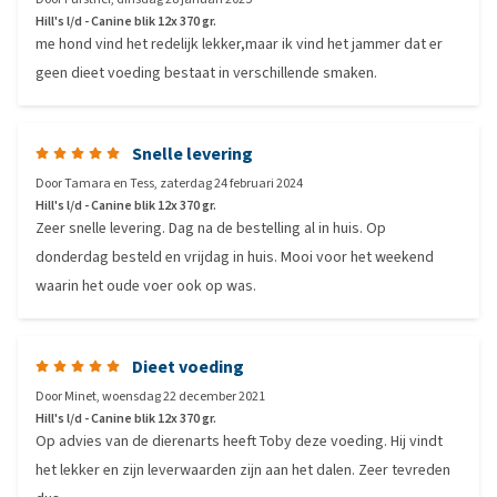
Hill's l/d - Canine blik 12x 370 gr.
me hond vind het redelijk lekker,maar ik vind het jammer dat er
geen dieet voeding bestaat in verschillende smaken.
Snelle levering
Door
Tamara en Tess
,
zaterdag 24 februari 2024
Hill's l/d - Canine blik 12x 370 gr.
Zeer snelle levering. Dag na de bestelling al in huis. Op
donderdag besteld en vrijdag in huis. Mooi voor het weekend
waarin het oude voer ook op was.
Dieet voeding
Door
Minet
,
woensdag 22 december 2021
Hill's l/d - Canine blik 12x 370 gr.
Op advies van de dierenarts heeft Toby deze voeding. Hij vindt
het lekker en zijn leverwaarden zijn aan het dalen. Zeer tevreden