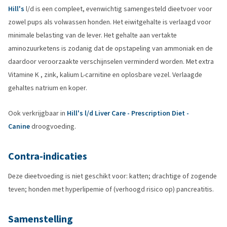
Hill's
l/d is een compleet, evenwichtig samengesteld dieetvoer voor
zowel pups als volwassen honden. Het eiwitgehalte is verlaagd voor
minimale belasting van de lever. Het gehalte aan vertakte
aminozuurketens is zodanig dat de opstapeling van ammoniak en de
daardoor veroorzaakte verschijnselen verminderd worden. Met extra
Vitamine K , zink, kalium L-carnitine en oplosbare vezel. Verlaagde
gehaltes natrium en koper.
Ook verkrijgbaar in
Hill's l/d Liver Care - Prescription Diet -
Canine
droogvoeding.
Contra-indicaties
Deze dieetvoeding is niet geschikt voor: katten; drachtige of zogende
teven; honden met hyperlipemie of (verhoogd risico op) pancreatitis.
Samenstelling