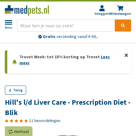
Inloggen
Winkelwagen
Menu
Gratis
verzending vanaf € 69,-
Trovet Week: tot 15% korting op Trovet
Lees
meer
Terug
Hill's l/d Liver Care - Prescription Diet -
Blik
11 beoordelingen
Herhaal