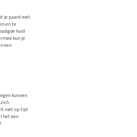
at je paard met
en en te
hadigde huid
iermee kun je
an een
liegen kunnen
 zich
t niet op tijd
an het een
!