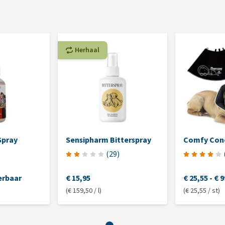
Herhaal
Spray
Sensipharm Bitterspray
Comfy Con
(
29
)
erbaar
€ 15,95
€ 25,55
-
€ 9
(€ 159,50 / l)
(€ 25,55 / st)