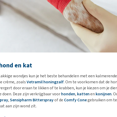
hond en kat
lakkige wondjes kun je het beste behandelen met een kalmerende
e crème, zoals
Vetramil honingzalf
. Om te voorkomen dat de hon
ergert door eraan te likken of te krabben, kun je kiezen om je die
e doen. Deze zijn verkrijgbaar voor
honden
,
katten
en
konijnen
. O
pray
,
Sensipharm Bitterspray
of de
Comfy Cone
gebruiken om t
kat aan zijn wond zit.