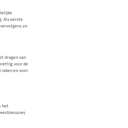
lelijke
. Als eerste
 vervolgens zo
et dragen van
prettig voor de
 raken en voor
s het
 peesblessures