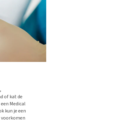
,
d of kat de
r een Medical
ok kun je een
e voorkomen