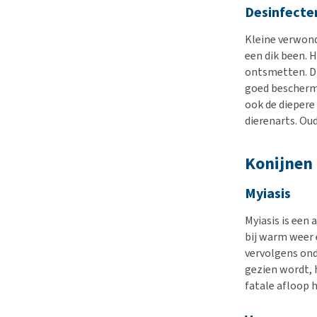
Desinfecte
Kleine verwond
een dik been. H
ontsmetten. D
goed bescherm
ook de diepere
dierenarts. O
Konijnen
Myiasis
Myiasis is een
bij warm weer 
vervolgens onde
gezien wordt, h
fatale afloop 