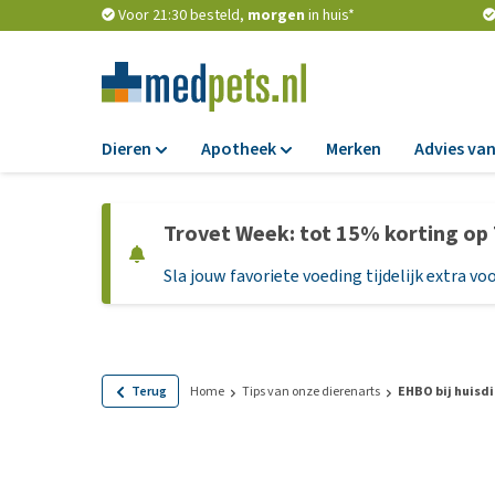
Voor 21:30 besteld,
morgen
in huis*
Dieren
Apotheek
Merken
Advies van
Voer
Apotheek
Trovet Week: tot 15% korting op
Hondenbrokken
Vlooien en teken
Sla jouw favoriete voeding tijdelijk extra voo
Natvoer
Ontworming
Dieetvoer
Medicijnen en
supplementen
Standaardvoer
Probiotica en we
Graanvrij honden
Terug
Home
Tips van onze dierenarts
EHBO bij huisd
Vitamines en min
Puppyvoer en sna
Medische benodi
Glutenvrij honden