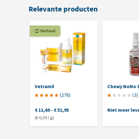
Relevante producten
Herhaal
Vetramil
Chewy NoNo 
(
278
)
(
3
)
€ 11,60
-
€ 51,95
Niet meer lev
(€ 0,39 / g)