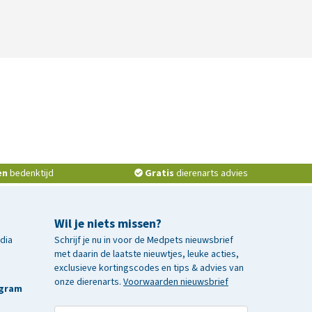
en
bedenktijd
Gratis
dierenarts advies
Wil je niets missen?
edia
Schrijf je nu in voor de Medpets nieuwsbrief
met daarin de laatste nieuwtjes, leuke acties,
exclusieve kortingscodes en tips & advies van
onze dierenarts.
Voorwaarden nieuwsbrief
agram