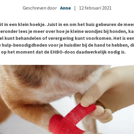
Bench
Nierproblemen
BARF
Ni
ho
er
Geschreven door
Anne
|
12 februari 2021
Voer- en drinkbakken
Ouderdom en dementie
Puppy apotheek
Ou
He
nvoer
hu
Op reis en onderweg
Overgewicht en conditie
Vuurwerkangst
Ov
r
t in een klein hoekje. Juist in en om het huis gebeuren de mee
Be
Bekijk alles
Bekijk alles
Puppy benodigdheden
Sp
eronder lees je meer over hoe je kleine wondjes bij honden, k
el kunt behandelen of verergering kunt voorkomen. Het is een
Bekijk alles
Vr
 hulp-benodigdheden voor je huisdier bij de hand te hebben, di
Be
n op het moment dat de EHBO-doos daadwerkelijk nodig is.