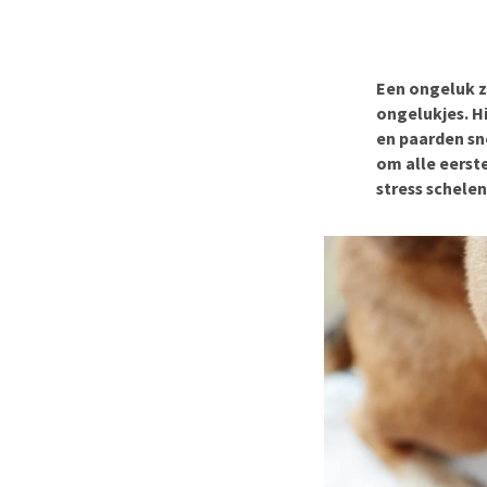
BARF
Hypoallergeen vo
Puppy apotheek
Biologisch honde
Vuurwerkangst
Vegan hondenvoe
Een ongeluk zi
Bekijk alles
ongelukjes. Hi
Snacks
en paarden sn
Bekijk alles
om alle eerste
stress schele