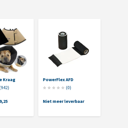
e Kraag
PowerFlex AFD
Trixie W
Hondens
(
942
)
(
0
)
9,25
Niet meer leverbaar
€ 6,65
-
€
(€ 6,65 / st