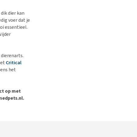
 dik dier kan
edig voer dat je
oi essentieel.
wijder
 dierenarts.
Met
Critical
dens het
act op met
@medpets.nl.