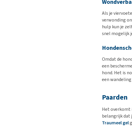
Wondverba
Als je viervoet
verwonding ont
hulp kun je z
snel mogelijk j
Hondensch
Omdat de honde
een bescherme
hond. Het is n
een wandelin
Paarden
Het overkomt i
belangrijk dat 
Traumeel gel
g