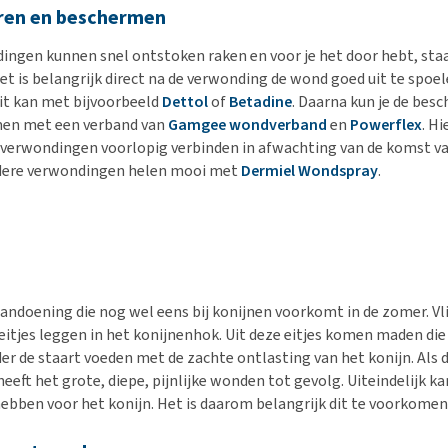
ren en beschermen
ingen kunnen snel ontstoken raken en voor je het door hebt, sta
et is belangrijk direct na de verwonding de wond goed uit te spoel
it kan met bijvoorbeeld
Dettol
of
Betadine
. Daarna kun je de besc
en met een verband van
Gamgee wondverband
en
Powerflex
. H
 verwondingen voorlopig verbinden in afwachting van de komst v
udere verwondingen helen mooi met
Dermiel Wondspray
.
 aandoening die nog wel eens bij konijnen voorkomt in de zomer. V
eitjes leggen in het konijnenhok. Uit deze eitjes komen maden die
r de staart voeden met de zachte ontlasting van het konijn. Als di
eeft het grote, diepe, pijnlijke wonden tot gevolg. Uiteindelijk k
hebben voor het konijn. Het is daarom belangrijk dit te voorkomen