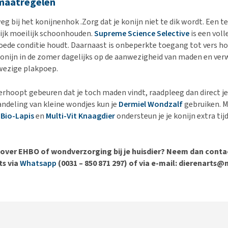
maatregelen
g bij het konijnenhok .Zorg dat je konijn niet te dik wordt. Een te
ijk moeilijk schoonhouden.
Supreme Science Selective
is een voll
goede conditie houdt. Daarnaast is onbeperkte toegang tot vers ho
konijn in de zomer dagelijks op de aanwezigheid van maden en ver
wezige plakpoep.
rhoopt gebeuren dat je toch maden vindt, raadpleeg dan direct je
ndeling van kleine wondjes kun je
Dermiel Wondzalf
gebruiken. 
 Bio-Lapis
en
Multi-Vit Knaagdier
ondersteun je je konijn extra tij
 over EHBO of wondverzorging bij je huisdier? Neem dan cont
ts via
Whatsapp
(0031 – 850 871 297) of via e-mail: dierenarts