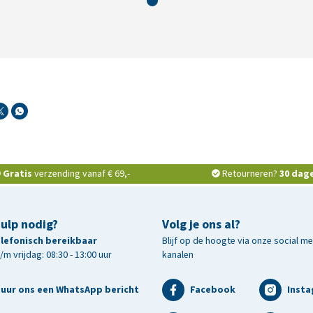
Gratis
verzending vanaf € 69,-
Retourneren?
30 dag
hulp nodig?
Volg je ons al?
telefonisch bereikbaar
Blijf op de hoogte via onze social m
m vrijdag: 08:30 - 13:00 uur
kanalen
tuur ons een WhatsApp bericht
Facebook
Inst