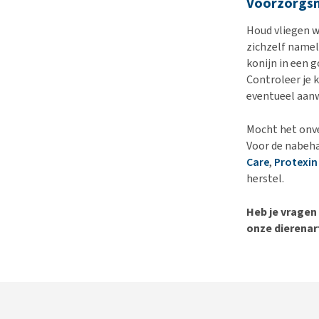
Voorzorgs
Houd vliegen we
zichzelf namel
konijn in een 
Controleer je 
eventueel aan
Mocht het onve
Voor de nabeha
Care
,
Protexin
herstel.
Heb je vragen
onze dierenar