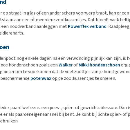
nd
er op straat in glas of een ander scherp voorwerp trapt, kan er een 
staan aan een of meerdere zoolkussentjes. Dat bloedt vaak heftig
elf een noodverband aanleggen met
Powerflex verband
. Raadpleeg
e dierenarts.
oen
npoot nog enkele dagen na een verwonding pijnlijk kan zijn, is h
nde hondenschoen zoals een
Walker
of
Mikki hondenschoen
erg 
og beter om te voorkomen dat de voetzooltjes van je hond gewond
g beschermende
potenwax
op de zoolkussentjes te smeren.
eder paard wel eens: een pees-, spier- of gewrichtsblessure. Dan i
je er als paardeneigenaar snel bij bent. Je kunt bij lichte spier- of
ebruiken.