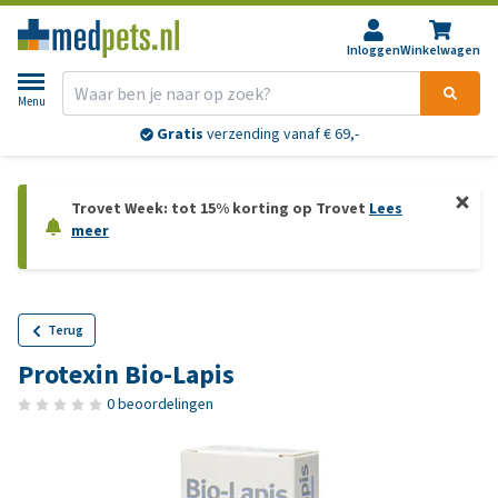
Inloggen
Winkelwagen
Menu
Gratis
verzending vanaf € 69,-
Trovet Week: tot 15% korting op Trovet
Lees
meer
Terug
Protexin Bio-Lapis
0 beoordelingen