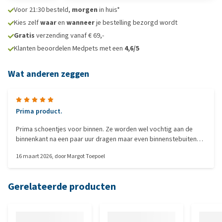
Voor 21:30 besteld,
morgen
in huis*
Kies zelf
waar
en
wanneer
je bestelling bezorgd wordt
Gratis
verzending vanaf € 69,-
Klanten beoordelen Medpets met een
4,6/5
Wat anderen zeggen
Prima product.
Prima schoentjes voor binnen. Ze worden wel vochtig aan de
binnenkant na een paar uur dragen maar even binnenstebuiten
laten drogen en een ander schoentje aan.
16 maart 2026
, door
Margot Toepoel
Gerelateerde producten