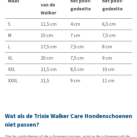
Maat
het poot-
het poot-
van de
gedeelte
gedeelte
Walker
S
11,5 cm
4 cm
6,5 cm
M
15 cm
7 cm
7,5 cm
L
17,5 cm
7,5 cm
8 cm
XL
20 cm
7,5 cm
9 cm
XXL
21,5 cm
8,5 cm
10 cm
XXXL
21,5
9 cm
11 cm
Wat als de Trixie Walker Care Hondenschoenen
niet passen?
Om te controleren of de schoenen passen, mag je de schoenen uit de