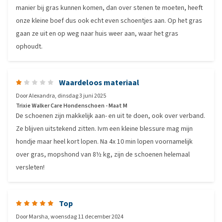
manier bij gras kunnen komen, dan over stenen te moeten, heeft
onze kleine boef dus ook echt even schoentjes aan. Op het gras
gaan ze uit en op weg naar huis weer aan, waar het gras
ophoudt.
Waardeloos materiaal
Door
Alexandra
,
dinsdag 3 juni 2025
Trixie Walker Care Hondenschoen - Maat M
De schoenen zijn makkelijk aan- en uit te doen, ook over verband.
Ze blijven uitstekend zitten. Ivm een kleine blessure mag mijn
hondje maar heel kort lopen. Na 4x 10 min lopen voornamelijk
over gras, mopshond van 8½ kg, zijn de schoenen helemaal
versleten!
Top
Door
Marsha
,
woensdag 11 december 2024