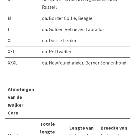
Russell
M
oa. Border Collie, Beagle
L
oa. Golden Retriever, Labrador
XL
oa. Duitse herder
XXL
oa. Rottweiler
XXXL
oa. Newfoundlander, Berner Sennenhond
Afmetingen
van de
Walker
Care
Totale
Lengte van
Breedte van
lengte