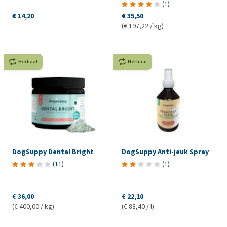
(
1
)
€ 14,20
€ 35,50
(€ 197,22 / kg)
Herhaal
Herhaal
DogSuppy Dental Bright
DogSuppy Anti-jeuk Spray
(
11
)
(
1
)
€ 36,00
€ 22,10
(€ 400,00 / kg)
(€ 88,40 / l)