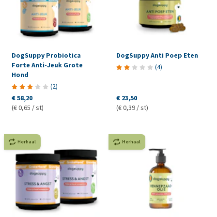
DogSuppy Probiotica
DogSuppy Anti Poep Eten
Forte Anti-Jeuk Grote
(
4
)
Hond
(
2
)
€ 58,20
€ 23,50
(€ 0,65 / st)
(€ 0,39 / st)
Herhaal
Herhaal