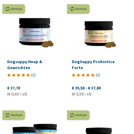
Herhaal
Herhaal
Dogsuppy Heup &
DogSuppy Probiotica
Gewrichten
Forte
(
1
)
(
1
)
€ 37,70
€ 35,50
-
€ 37,80
(€ 0,63 / st)
(€ 0,59 / st)
Herhaal
Herhaal