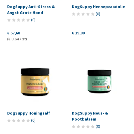
DogSuppy Anti-Stress &
DogSuppy Hennepzaadolie
Angst Grote Hond
(
0
)
(
0
)
€ 57,60
€ 19,80
(€ 0,64 / st)
DogSuppy Honingzalf
DogSuppy Neus- &
Pootbalsem
(
0
)
(
0
)