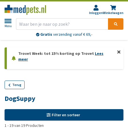
Inloggen
Winkelwagen
Menu
Gratis
verzending vanaf € 69,-
Trovet Week: tot 15% korting op Trovet
Lees
meer
Terug
DogSuppy
Filter en sorteer
1
-
19
van
19
Producten