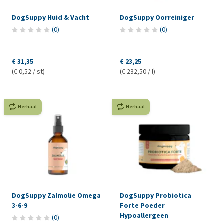
DogSuppy Huid & Vacht
DogSuppy Oorreiniger
(
0
)
(
0
)
€ 31,35
€ 23,25
(€ 0,52 / st)
(€ 232,50 / l)
Herhaal
Herhaal
DogSuppy Zalmolie Omega
DogSuppy Probiotica
3-6-9
Forte Poeder
Hypoallergeen
(
0
)