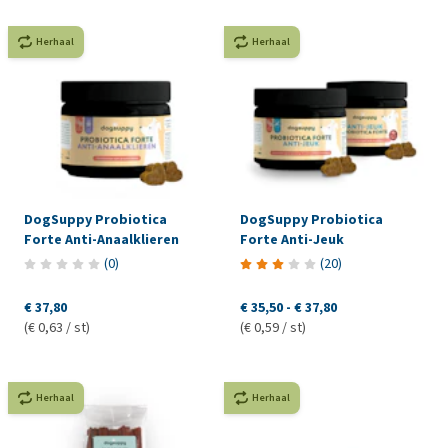
Herhaal
Herhaal
DogSuppy Probiotica
DogSuppy Probiotica
Forte Anti-Anaalklieren
Forte Anti-Jeuk
(
0
)
(
20
)
€ 37,80
€ 35,50
-
€ 37,80
(€ 0,63 / st)
(€ 0,59 / st)
Herhaal
Herhaal