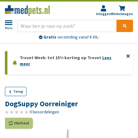
Inloggen
Winkelwagen
Menu
Gratis
verzending vanaf € 69,-
Trovet Week: tot 15% korting op Trovet
Lees
meer
Terug
DogSuppy Oorreiniger
0 beoordelingen
Herhaal