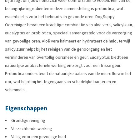
bijdraagt om jouw hond zich weer comfortabel te voelen. Eén van de
belangrijke ingrediënten in deze samenstelling is probiotica, wat
essentieel is voor het behoud van gezonde oren. DogSuppy
Oorreiniger bevat een krachtige combinatie van aloë vera, salicylzuur,
eucalyptus en probiotica, speciaal samengesteld voor de verzorging
van gevoelige oren. Aloë vera kalmeert en hydrateert de huid, terwijl
salicylzuur helpt bij het reinigen van de gehoorgang en het
verminderen van overtollig oorsmeer en geur. Eucalyptus biedt een
natuurlijke antibacteriële werking en zorgt voor een frisse geur.
Probiotica ondersteunt de natuurlijke balans van de microflora in het
oor, wat helpt bij het tegengaan van schadelijke bacteriën en
schimmels.
Eigenschappen
Grondige reiniging
Verzachtende werking
Veilig voor een gevoelige huid