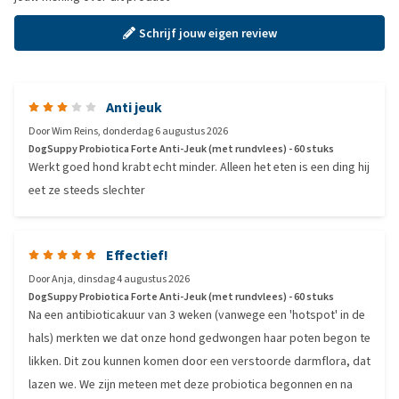
Schrijf jouw eigen review
Anti jeuk
Door
Wim Reins
,
donderdag 6 augustus 2026
DogSuppy Probiotica Forte Anti-Jeuk (met rundvlees) - 60 stuks
Werkt goed hond krabt echt minder. Alleen het eten is een ding hij
eet ze steeds slechter
Effectief!
Door
Anja
,
dinsdag 4 augustus 2026
DogSuppy Probiotica Forte Anti-Jeuk (met rundvlees) - 60 stuks
Na een antibioticakuur van 3 weken (vanwege een 'hotspot' in de
hals) merkten we dat onze hond gedwongen haar poten begon te
likken. Dit zou kunnen komen door een verstoorde darmflora, dat
lazen we. We zijn meteen met deze probiotica begonnen en na