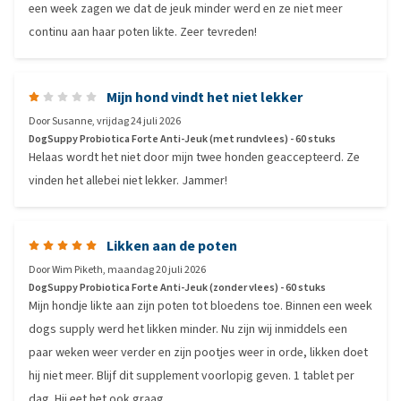
een week zagen we dat de jeuk minder werd en ze niet meer
continu aan haar poten likte. Zeer tevreden!
Mijn hond vindt het niet lekker
Door
Susanne
,
vrijdag 24 juli 2026
DogSuppy Probiotica Forte Anti-Jeuk (met rundvlees) - 60 stuks
Helaas wordt het niet door mijn twee honden geaccepteerd. Ze
vinden het allebei niet lekker. Jammer!
Likken aan de poten
Door
Wim Piketh
,
maandag 20 juli 2026
DogSuppy Probiotica Forte Anti-Jeuk (zonder vlees) - 60 stuks
Mijn hondje likte aan zijn poten tot bloedens toe. Binnen een week
dogs supply werd het likken minder. Nu zijn wij inmiddels een
paar weken weer verder en zijn pootjes weer in orde, likken doet
hij niet meer. Blijf dit supplement voorlopig geven. 1 tablet per
dag. Hij eet het ook graag.