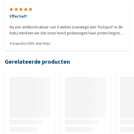
Effectief!
Na een antibioticakuur van 3 weken (vanwege een 'hotspot' in de
hals) merkten we dat onze hond gedwongen haar poten begon te
likken. Dit zou kunnen komen door een verstoorde darmflora, dat
4 augustus 2026
, door
Anja
lazen we. We zijn meteen met deze probiotica begonnen en na
een week zagen we dat de jeuk minder werd en ze niet meer
continu aan haar poten likte. Zeer tevreden!
Gerelateerde producten