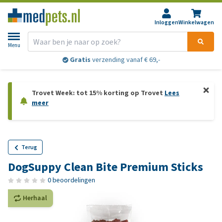
Inloggen
Winkelwagen
Menu
Gratis
verzending vanaf € 69,-
Trovet Week: tot 15% korting op Trovet
Lees
meer
Terug
DogSuppy Clean Bite Premium Sticks
0 beoordelingen
Herhaal