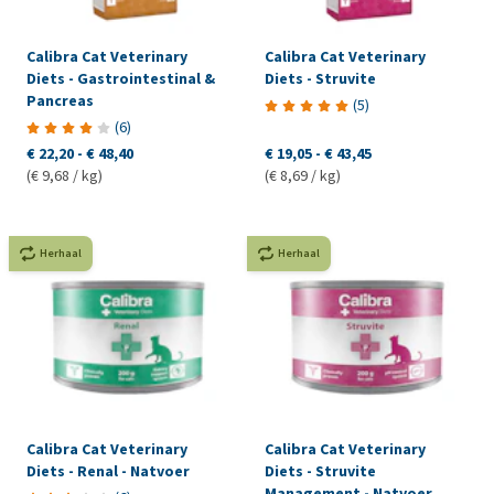
Calibra Cat Veterinary
Calibra Cat Veterinary
Diets - Gastrointestinal &
Diets - Struvite
Pancreas
(
5
)
(
6
)
€ 22,20
-
€ 48,40
€ 19,05
-
€ 43,45
(€ 9,68 / kg)
(€ 8,69 / kg)
Herhaal
Herhaal
Calibra Cat Veterinary
Calibra Cat Veterinary
Diets - Renal - Natvoer
Diets - Struvite
Management - Natvoer