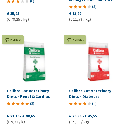
(
6
)
(
3
)
€ 15,85
€ 13,90
(€ 79,25 / kg)
(€ 11,58 / kg)
Herhaal
Herhaal
Calibra Cat Veterinary
Calibra Cat Veterinary
Diets - Renal & Cardiac
Diets - Diabetes
(
3
)
(
1
)
€ 21,30
-
€ 48,65
€ 20,30
-
€ 45,55
(€ 9,73 / kg)
(€ 9,11 / kg)