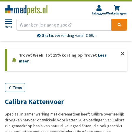
Inloggen
Winkelwagen
Menu
Gratis
verzending vanaf € 69,-
Trovet Week: tot 15% korting op Trovet
Lees
meer
Terug
Calibra Kattenvoer
Speciaal in samenwerking met dierenartsen heeft Calibra overheerlijk
droog- en natvoer ontwikkeld voor katten. Alle voedingen van Calibra
zijn gemaakt op basis van natuurlijke ingrediënten, die ook geschikt
zijn voor katten met een voedselintolerantie of een gevoelige