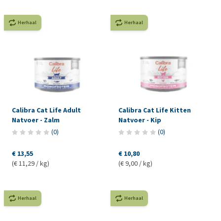
Herhaal
Herhaal
Calibra Cat Life Adult
Calibra Cat Life Kitten
Natvoer - Zalm
Natvoer - Kip
(
0
)
(
0
)
€ 13,55
€ 10,80
(€ 11,29 / kg)
(€ 9,00 / kg)
Herhaal
Herhaal