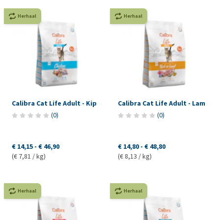
Herhaal
Herhaal
Calibra Cat Life Adult - Kip
Calibra Cat Life Adult - Lam
(
0
)
(
0
)
€ 14,15
-
€ 46,90
€ 14,80
-
€ 48,80
(€ 7,81 / kg)
(€ 8,13 / kg)
Herhaal
Herhaal