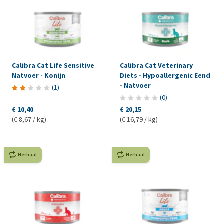
Calibra Cat Life Sensitive
Calibra Cat Veterinary
Natvoer - Konijn
Diets - Hypoallergenic Eend
- Natvoer
(
1
)
(
0
)
€ 10,40
€ 20,15
(€ 8,67 / kg)
(€ 16,79 / kg)
Herhaal
Herhaal