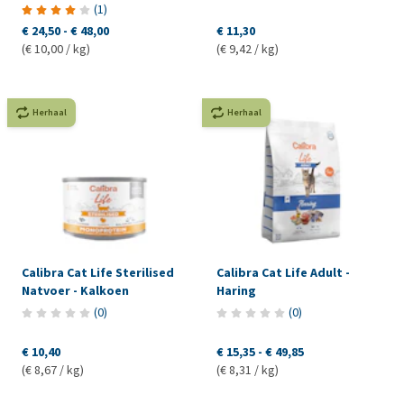
(
1
)
€ 24,50
-
€ 48,00
€ 11,30
(€ 10,00 / kg)
(€ 9,42 / kg)
Herhaal
Herhaal
Calibra Cat Life Sterilised
Calibra Cat Life Adult -
Natvoer - Kalkoen
Haring
(
0
)
(
0
)
€ 10,40
€ 15,35
-
€ 49,85
(€ 8,67 / kg)
(€ 8,31 / kg)