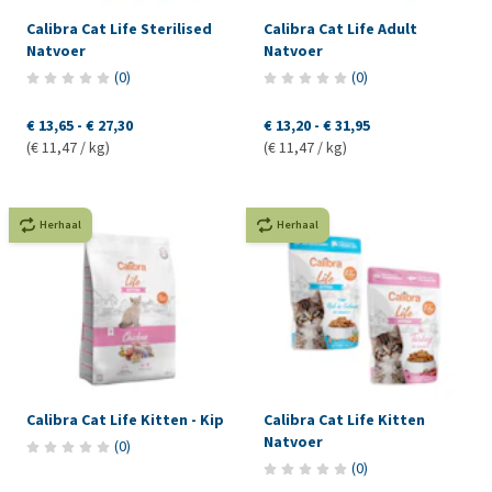
Calibra Cat Life Sterilised
Calibra Cat Life Adult
Natvoer
Natvoer
(
0
)
(
0
)
€ 13,65
-
€ 27,30
€ 13,20
-
€ 31,95
(€ 11,47 / kg)
(€ 11,47 / kg)
Herhaal
Herhaal
Calibra Cat Life Kitten - Kip
Calibra Cat Life Kitten
Natvoer
(
0
)
(
0
)