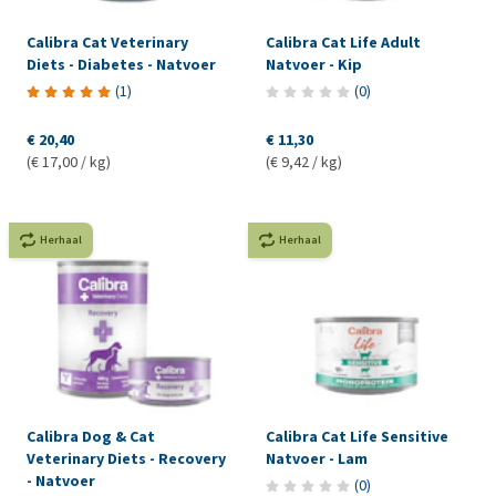
Calibra Cat Veterinary
Calibra Cat Life Adult
Diets - Diabetes - Natvoer
Natvoer - Kip
(
1
)
(
0
)
€ 20,40
€ 11,30
(€ 17,00 / kg)
(€ 9,42 / kg)
Herhaal
Herhaal
Calibra Dog & Cat
Calibra Cat Life Sensitive
Veterinary Diets - Recovery
Natvoer - Lam
- Natvoer
(
0
)