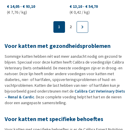
€ 14,05
-
€ 93,10
€ 13,10
-
€ 54,70
(€ 7,76 / kg)
(€ 0,42 / kg)
1
2
Voor katten met gezondheidsproblemen
Sommige katten hebben nét wat meer aandacht nodig om gezond te
blijven. Speciaal voor deze katten heeft Calibra de voedingslijn Calibra
Veterinary Diets ontwikkeld. De meeste voedingen zijn er in droog- en
natvoer. Deze lijn heeft onder andere voedingen voor katten met
diabetes, nier- of hartfalen, spijsverteringsproblemen of huid- en
vachtproblemen. Katten die last hebben van nier- of hartfalen kun je
bijvoorbeeld goed ondersteunen met de
Calibra Cat Veterinary Diets
– Renal & Cardic
. Deze complete voeding helpt het hart en de nieren
door een aangepaste samenstelling.
Voor katten met specifieke behoeftes
Voor katten met specifieke behoeftes is er de Calibra Expert Nutrition.