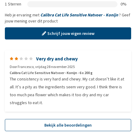
1 Sterren
0%
Heb je ervaring met
Calibra Cat Life Sensitive Natvoer - Konijn
? Geef
jouw mening over dit product
Schrijf jouw eigen review
Very dry and chewy
Door
Francesco
,
vrijdag 28 november 2025
Calibra Cat Life Sensitive Natvoer - Konijn - 6 x 200 g
The consistency is very hard and chewy. My cat doesn’t like it at
all. It’s a pity as the ingredients seem very good. I think there is
too much pea flower which makes it too dry and my car
struggles to eat it.
Bekijk alle beoordelingen