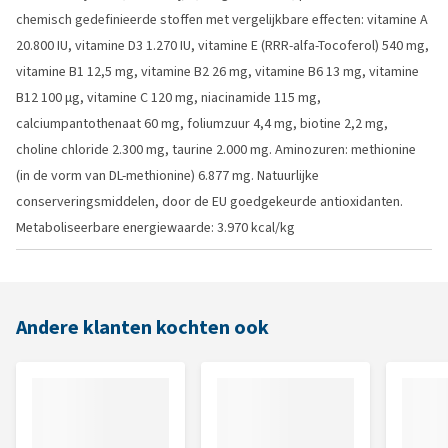
chemisch gedefinieerde stoffen met vergelijkbare effecten: vitamine A
20.800 IU, vitamine D3 1.270 IU, vitamine E (RRR-alfa-Tocoferol) 540 mg,
vitamine B1 12,5 mg, vitamine B2 26 mg, vitamine B6 13 mg, vitamine
B12 100 µg, vitamine C 120 mg, niacinamide 115 mg,
calciumpantothenaat 60 mg, foliumzuur 4,4 mg, biotine 2,2 mg,
choline chloride 2.300 mg, taurine 2.000 mg. Aminozuren: methionine
(in de vorm van DL-methionine) 6.877 mg. Natuurlijke
conserveringsmiddelen, door de EU goedgekeurde antioxidanten.
Metaboliseerbare energiewaarde: 3.970 kcal/kg
Andere klanten kochten ook