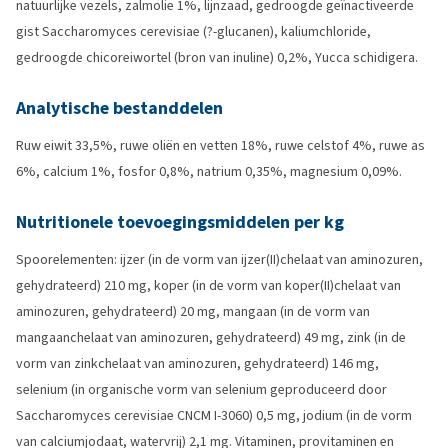
natuurlijke vezels, zalmolie 1%, lijnzaad, gedroogde geïnactiveerde
gist Saccharomyces cerevisiae (?-glucanen), kaliumchloride,
gedroogde chicoreiwortel (bron van inuline) 0,2%, Yucca schidigera.
Analytische bestanddelen
Ruw eiwit 33,5%, ruwe oliën en vetten 18%, ruwe celstof 4%, ruwe as
6%, calcium 1%, fosfor 0,8%, natrium 0,35%, magnesium 0,09%.
Nutritionele toevoegingsmiddelen per kg
Spoorelementen: ijzer (in de vorm van ijzer(II)chelaat van aminozuren,
gehydrateerd) 210 mg, koper (in de vorm van koper(II)chelaat van
aminozuren, gehydrateerd) 20 mg, mangaan (in de vorm van
mangaanchelaat van aminozuren, gehydrateerd) 49 mg, zink (in de
vorm van zinkchelaat van aminozuren, gehydrateerd) 146 mg,
selenium (in organische vorm van selenium geproduceerd door
Saccharomyces cerevisiae CNCM I-3060) 0,5 mg, jodium (in de vorm
van calciumjodaat, watervrij) 2,1 mg. Vitaminen, provitaminen en