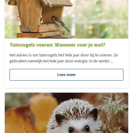
Tuinvogels voeren: Wanneer voer je wat?
Het advies is om tuinvogels het hele jaar door bij te voeren. Ze
gebruiken namelijk het hele jaar door energie. In de winter
gebruiken ze energie om zichzelf op temperatuur te houden, in
het voorjaar is energie nodig voor het nestelen en het leggen van
Lees meer
eieren en het grootbrengen van de jongen. In de herfst moeten
reserves worden opgebouwd voor de winter. Vogels stoppen
met eten als hun honger is gestild. Daarnaast is het een fabeltje
dat vogels verleren om zelf voedsel te vinden.