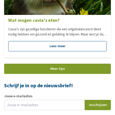
Wat mogen cavia’s eten?
Cavia's zijn gezellige huisdieren die een uitgebalanceerd dieet
nodig hebben om gezond en gelukkig te blijven. Maar wist je dat
ze zelf geen vitamine C kunnen aanmaken en dat hun dieet veel
meer omvat dan alleen hooi en groenten? Wat mogen cavia's wél
Lees meer
eten, en wat absoluut niet? En hoe zorg je ervoor dat je ze veilig
en verantwoord verwent? Ontdek alles wat je moet weten over
gezonde voeding, van de beste snacks tot het belang van
dagelijks vitamine C.
Meer tips
Schrijf je in op de nieuwsbrief!
Jouw e-mailadres
Inschrijven