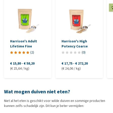
Harrison's Adult
Harrison's High
Lifetime Fine
Potency Coarse
(
2
)
(
0
)
€ 15,80
-
€ 58,20
€ 17,75
-
€ 272,20
(€ 25,64 / kg)
(€ 24,06 / kg)
Wat mogen duiven niet eten?
Niet al het eten is geschikt voor wilde duiven en sommige producten
kunnen zelfs schadelijk zijn. Dit kun je beter vermijden: