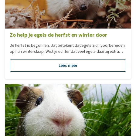
Zo help je egels de herfst en winter door
De herfst is begonnen. Dat betekent dat egels zich voorbereiden
op hun winterslaap. Wist je echter dat veel egels daarbij extra
hulp kunnen gebruiken om de winter goed door te komen? In
deze blog leggen we uit hoe je egels in de herfst kunt helpen.
Lees meer