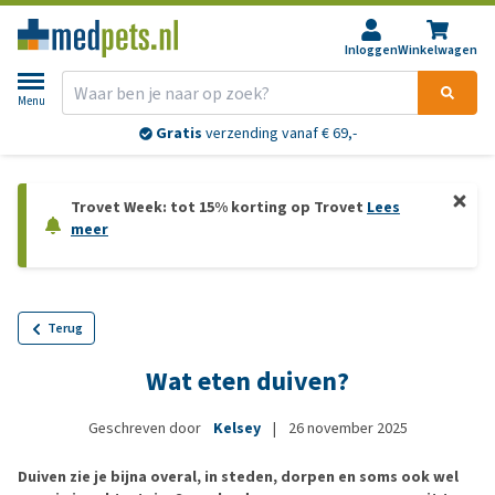
Inloggen
Winkelwagen
Menu
Gratis
verzending vanaf € 69,-
Trovet Week: tot 15% korting op Trovet
Lees
meer
Terug
Wat eten duiven?
Geschreven door
Kelsey
|
26 november 2025
Duiven zie je bijna overal, in steden, dorpen en soms ook wel