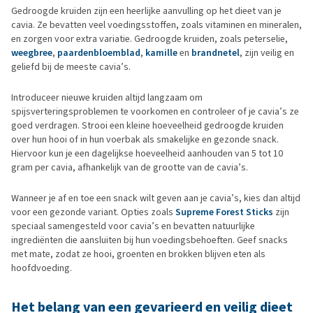
Gedroogde kruiden zijn een heerlijke aanvulling op het dieet van je
cavia. Ze bevatten veel voedingsstoffen, zoals vitaminen en mineralen,
en zorgen voor extra variatie. Gedroogde kruiden, zoals peterselie,
weegbree
,
paardenbloemblad
,
kamille
en
brandnetel
, zijn veilig en
geliefd bij de meeste cavia’s.
Introduceer nieuwe kruiden altijd langzaam om
spijsverteringsproblemen te voorkomen en controleer of je cavia’s ze
goed verdragen. Strooi een kleine hoeveelheid gedroogde kruiden
over hun hooi of in hun voerbak als smakelijke en gezonde snack.
Hiervoor kun je een dagelijkse hoeveelheid aanhouden van 5 tot 10
gram per cavia, afhankelijk van de grootte van de cavia’s.
Wanneer je af en toe een snack wilt geven aan je cavia’s, kies dan altijd
voor een gezonde variant. Opties zoals
Supreme Forest Sticks
zijn
speciaal samengesteld voor cavia’s en bevatten natuurlijke
ingrediënten die aansluiten bij hun voedingsbehoeften. Geef snacks
met mate, zodat ze hooi, groenten en brokken blijven eten als
hoofdvoeding.
Het belang van een gevarieerd en veilig dieet