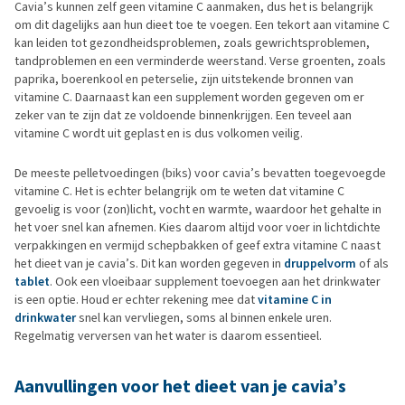
Cavia’s kunnen zelf geen vitamine C aanmaken, dus het is belangrijk
om dit dagelijks aan hun dieet toe te voegen. Een tekort aan vitamine C
kan leiden tot gezondheidsproblemen, zoals gewrichtsproblemen,
tandproblemen en een verminderde weerstand. Verse groenten, zoals
paprika, boerenkool en peterselie, zijn uitstekende bronnen van
vitamine C. Daarnaast kan een supplement worden gegeven om er
zeker van te zijn dat ze voldoende binnenkrijgen. Een teveel aan
vitamine C wordt uit geplast en is dus volkomen veilig.
De meeste pelletvoedingen (biks) voor cavia’s bevatten toegevoegde
vitamine C. Het is echter belangrijk om te weten dat vitamine C
gevoelig is voor (zon)licht, vocht en warmte, waardoor het gehalte in
het voer snel kan afnemen. Kies daarom altijd voor voer in lichtdichte
verpakkingen en vermijd schepbakken of geef extra vitamine C naast
het dieet van je cavia’s. Dit kan worden gegeven in
druppelvorm
of als
tablet
. Ook een vloeibaar supplement toevoegen aan het drinkwater
is een optie. Houd er echter rekening mee dat
vitamine C in
drinkwater
snel kan vervliegen, soms al binnen enkele uren.
Regelmatig verversen van het water is daarom essentieel.
Aanvullingen voor het dieet van je cavia’s