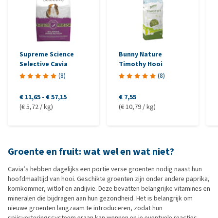
Supreme Science
Bunny Nature
Selective Cavia
Timothy Hooi
(
8
)
(
8
)
€ 11,65
-
€ 57,15
€ 7,55
(€ 5,72 / kg)
(€ 10,79 / kg)
Groente en fruit: wat wel en wat niet?
Cavia’s hebben dagelijks een portie verse groenten nodig naast hun
hoofdmaaltijd van hooi. Geschikte groenten zijn onder andere paprika,
komkommer, witlof en andijvie. Deze bevatten belangrijke vitamines en
mineralen die bijdragen aan hun gezondheid. Het is belangrijk om
nieuwe groenten langzaam te introduceren, zodat hun
spijsverteringssysteem eraan kan wennen en je eventuele reacties,