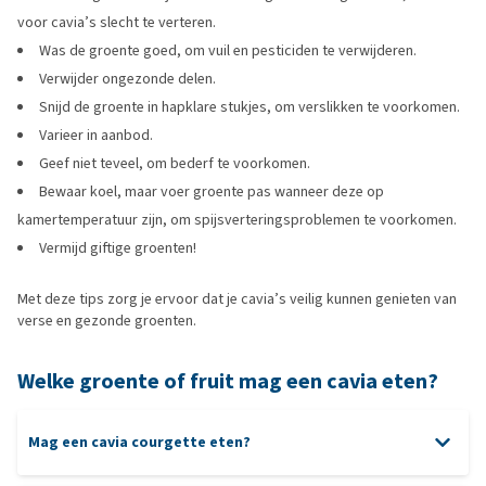
voor cavia’s slecht te verteren.
gemaaid gras mag nooit aan cavia’s worden
gegeven
Was de groente goed, om vuil en pesticiden te verwijderen.
Verwijder ongezonde delen.
Snijd de groente in hapklare stukjes, om verslikken te voorkomen.
Varieer in aanbod.
Geef niet teveel, om bederf te voorkomen.
Bewaar koel, maar voer groente pas wanneer deze op
kamertemperatuur zijn, om spijsverteringsproblemen te voorkomen.
Vermijd giftige groenten!
Met deze tips zorg je ervoor dat je cavia’s veilig kunnen genieten van
verse en gezonde groenten.
Welke groente of fruit mag een cavia eten?
Mag een cavia courgette eten?