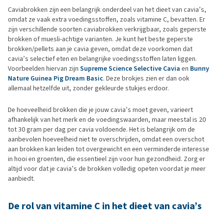
Caviabrokken zijn een belangrijk onderdeel van het dieet van cavia’s,
omdat ze vaak extra voedingsstoffen, zoals vitamine C, bevatten. Er
zijn verschillende soorten caviabrokken verkrijgbaar, zoals geperste
brokken of muesli-achtige varianten. Je kunt het beste geperste
brokken/pellets aan je cavia geven, omdat deze voorkomen dat
cavia’s selectief eten en belangrijke voedingsstoffen laten liggen.
Voorbeelden hiervan zijn
Supreme Science Selective Cavia
en
Bunny
Nature Guinea Pig Dream Basic
. Deze brokjes zien er dan ook
allemaal hetzelfde uit, zonder gekleurde stukjes erdoor.
De hoeveelheid brokken die je jouw cavia’s moet geven, varieert
afhankelijk van het merk en de voedingswaarden, maar meestal is 20
tot 30 gram per dag per cavia voldoende. Het is belangrijk om de
aanbevolen hoeveelheid niet te overschrijden, omdat een overschot
aan brokken kan leiden tot overgewicht en een verminderde interesse
in hooi en groenten, die essentieel zijn voor hun gezondheid. Zorg er
altijd voor dat je cavia’s de brokken volledig opeten voordat je meer
aanbiedt.
De rol van vitamine C in het dieet van cavia’s